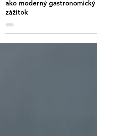
Just Zuzana
Jan 23
2 minút čítania
Recenzie
Fine dining v Prahe: Amano
ako moderný gastronomický
zážitok