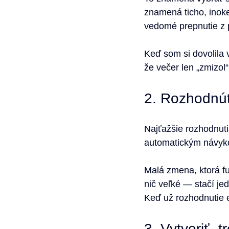
znamená ticho, inoke
vedomé prepnutie z
Keď som si dovolila 
že večer len „zmizol“
2. Rozhodnúť
Najťažšie rozhodnuti
automatickým návyk
Malá zmena, ktorá fu
nič veľké — stačí jed
Keď už rozhodnutie e
3. Vytvoriť „