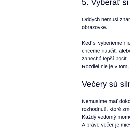
5. Vyberať s
Oddych nemusí zname
obrazovke.
Keď si vyberieme nie
chceme naučiť, alebo
zanechá lepší pocit.
Rozdiel nie je v tom,
Večery sú sil
Nemusíme mať dokona
rozhodnutí, ktoré zm
Každý vedomý moment
A práve večer je mie