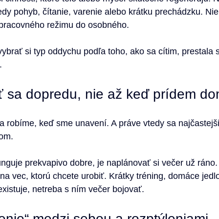
dy pohyb, čítanie, varenie alebo krátku prechádzku. Nie
 pracovného režimu do osobného.
vybrať si typ oddychu podľa toho, ako sa cítim, prestala 
.
 sa dopredu, nie až keď prídem d
a robíme, keď sme unavení. A práve vtedy sa najčastejš
om.
nguje prekvapivo dobre, je naplánovať si večer už ráno.
na vec, ktorú chcete urobiť. Krátky tréning, domáce jedlo
xistuje, netreba s ním večer bojovať.
trenie“ medzi sebou a rozptýleniami