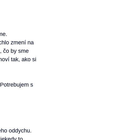
me.
ýchlo zmení na 
, čo by sme 
oví tak, ako si 
 Potrebujem s 
eho oddychu.
iekedy to 