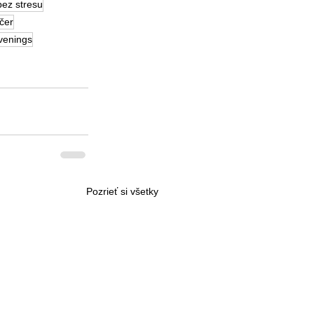
bez stresu
čer
venings
Pozrieť si všetky