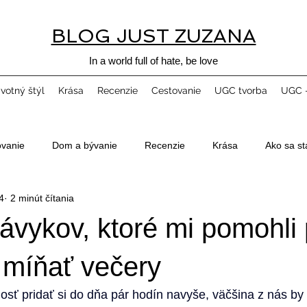
BLOG JUST ZUZANA
In a world full of hate, be love
ivotný štýl
Krása
Recenzie
Cestovanie
UGC tvorba
UGC -
ovanie
Dom a bývanie
Recenzie
Krása
Ako sa st
4
2 minút čítania
ávykov, ktoré mi pomohli 
 míňať večery
ť pridať si do dňa pár hodín navyše, väčšina z nás by 