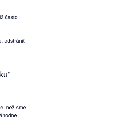
ž často 
, odstrániť 
ku“
ie, než sme 
 náhodne.