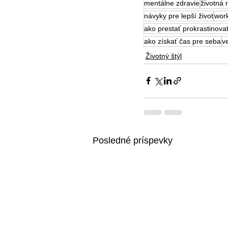
mentálne zdravie
životná
návyky pre lepší život
work
ako prestať prokrastinova
ako získať čas pre seba
v
Životný štýl
Posledné príspevky