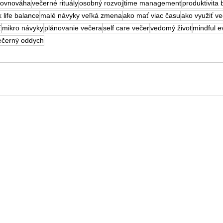
 rovnováha
večerné rituály
osobný rozvoj
time management
produktivita 
 life balance
malé návyky veľká zmena
ako mať viac času
ako využiť ve
ť
mikro návyky
plánovanie večera
self care večer
vedomý život
mindful e
ečerný oddych