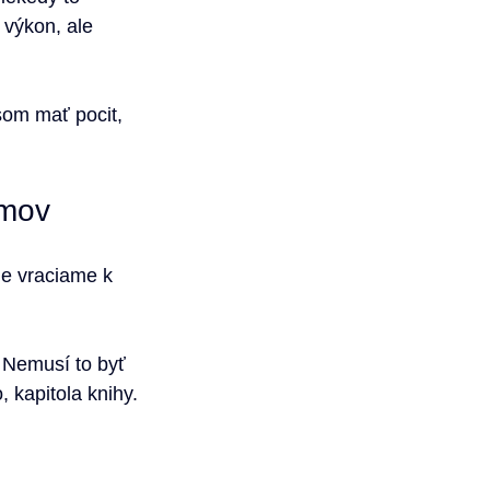
 výkon, ale 
som mať pocit, 
omov
ie vraciame k 
 Nemusí to byť 
, kapitola knihy.