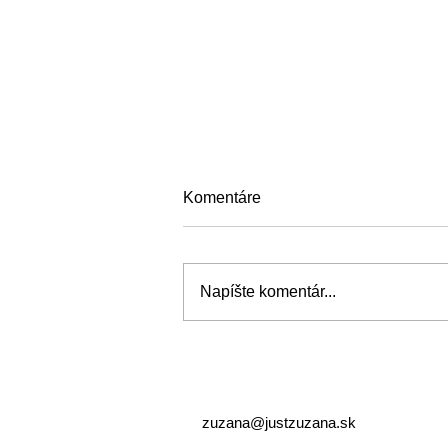
Komentáre
Napíšte komentár...
Jednoduché zdravé večere:
Inšpirácie pre každý deň
zuzana@justzuzana.sk