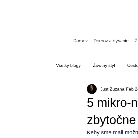
Domov
Domov a bývanie
Ž
Všetky blogy
Životný štýl
Cest
Just Zuzana
Feb 2
Tvorba obsahu a UGC
5 mikro-n
zbytočne
Keby sme mali možnos