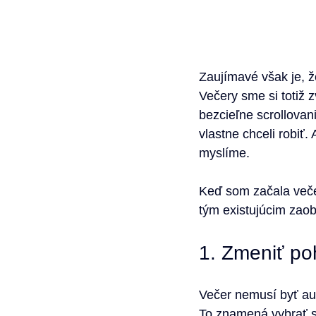
Zaujímavé však je, 
Večery sme si totiž z
bezcieľne scrollovan
vlastne chceli robiť.
myslíme.
Keď som začala večer
tým existujúcim zao
1. Zmeniť poh
Večer nemusí byť au
To znamená vybrať si