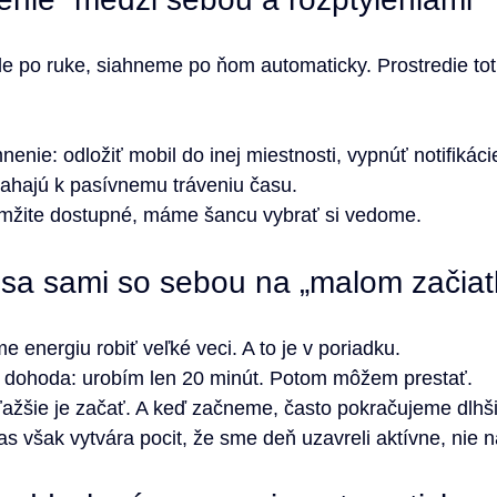
e po ruke, siahneme po ňom automaticky. Prostredie toti
enie: odložiť mobil do inej miestnosti, vypnúť notifikácie
 ťahajú k pasívnemu tráveniu času.
amžite dostupné, máme šancu vybrať si vedome.
sa sami so sebou na „malom začiat
 energiu robiť veľké veci. A to je v poriadku.
dohoda: urobím len 20 minút. Potom môžem prestať.
ťažšie je začať. A keď začneme, často pokračujeme dlhš
čas však vytvára pocit, že sme deň uzavreli aktívne, nie