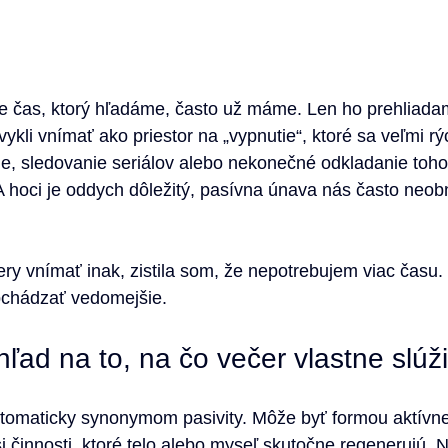
že čas, ktorý hľadáme, často už máme. Len ho prehliada
vykli vnímať ako priestor na „vypnutie“, ktoré sa veľmi r
ie, sledovanie seriálov alebo nekonečné odkladanie toho
 A hoci je oddych dôležitý, pasívna únava nás často neobn
y vnímať inak, zistila som, že nepotrebujem viac času.
bchádzať vedomejšie.
ľad na to, na čo večer vlastne slúži
tomaticky synonymom pasivity. Môže byť formou aktívn
 činnosti, ktoré telo alebo myseľ skutočne regenerujú. N