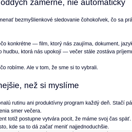
i oddych zámerne, nie automaticky
nať bezmyšlienkové sledovanie čohokoľvek, čo sa prá
čo konkrétne — film, ktorý nás zaujíma, dokument, jazyk
 hudbu, ktorá nás upokojí — večer stále zostáva príjem
 čo robíme. Ale v tom, že sme si to vybrali.
nejšie, než si myslíme
lú rutinu ani produktívny program každý deň. Stačí pá
enia smer večera.
 totiž postupne vytvára pocit, že máme svoj čas späť.
sto, kde sa to dá začať meniť najjednoduchšie.