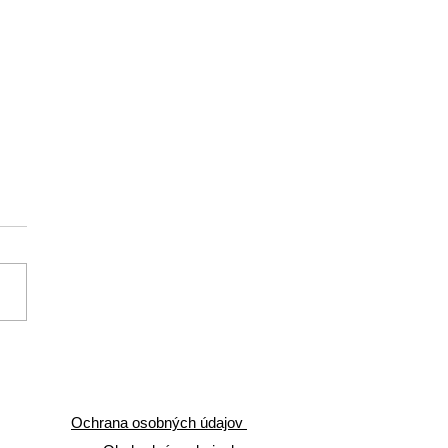
 jednoduchý trik ti dá
slobody, než si myslíš
Ochrana osobných údajov