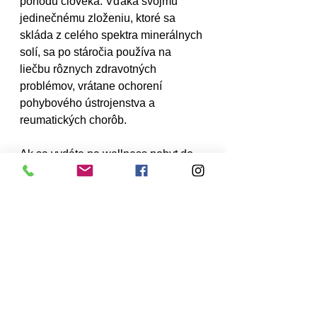
pohodu človeka. Vďaka svojmu 
jedinečnému zloženiu, ktoré sa 
skláda z celého spektra minerálnych 
solí, sa po stáročia používa na 
liečbu rôznych zdravotných 
problémov, vrátane ochorení 
pohybového ústrojenstva a 
reumatických chorôb.
Ak sa vydáte na wellness pobyt do 
Terme 3000 – Moravske Toplice, 
môžete si vybrať medzi dvoma typmi 
vodných procedúr. Prvým sú bazény 
naplnené filtrovanou termálnou 
minerálnou vodou. Táto voda je 
jemne spracovaná a filtrom sa 
odstránia všetky nečistoty, aby bola 
čo najpríjemnejšia pre telo. 