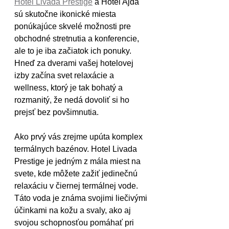
Hotel Livada Prestige
 a Hotel Ajda 
sú skutočne ikonické miesta 
ponúkajúce skvelé možnosti pre 
obchodné stretnutia a konferencie, 
ale to je iba začiatok ich ponuky. 
Hneď za dverami vašej hotelovej 
izby začína svet relaxácie a 
wellness, ktorý je tak bohatý a 
rozmanitý, že nedá dovoliť si ho 
prejsť bez povšimnutia.
Ako prvý vás zrejme upúta komplex 
termálnych bazénov. Hotel Livada 
Prestige je jedným z mála miest na 
svete, kde môžete zažiť jedinečnú 
relaxáciu v čiernej termálnej vode. 
Táto voda je známa svojimi liečivými 
účinkami na kožu a svaly, ako aj 
svojou schopnosťou pomáhať pri 