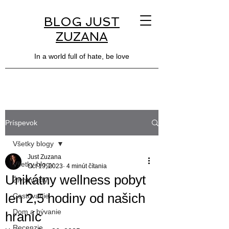
BLOG JUST
ZUZANA
In a world full of hate, be love
Príspevok
Všetky blogy
Just Zuzana
Všetky blogy
Oct 19, 2023
4 minút čítania
Unikátny wellness pobyt
Životný štýl
len 2,5 hodiny od našich
Cestovanie
Dom a bývanie
hraníc
Recenzie