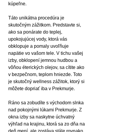
kúpeľne. 
Táto unikátna procedúra je 
skutočným zážitkom. Predstavte si, 
ako sa ponárate do teplej, 
upokojujúcej vody, ktorá vás 
obklopuje a pomaly uvoľňuje 
napätie vo vašom tele. V tichu vašej 
izby, obklopení jemnou hudbou a 
vôňou éterických olejov, sa cítite ako 
v bezpečnom, teplom hniezde. Toto 
je skutočný wellness zážitok, ktorý si 
môžete dopriať iba v Prekmurje.
Ráno sa zobudíte s východom slnka 
nad pokojnými lúkami Prekmurje. Z 
okna izby sa naskytne úchvatný 
výhľad na krajinu, ktorá sa zo dňa na 
deň mení, ale zostáva stále rovnako 