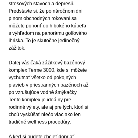
stresových stavoch a depresii. 
Predstavte si, že po náročnom dni 
plnom obchodných rokovaní sa 
môžete ponoriť do hlbokého kúpeľa 
s výhľadom na panorámu golfového 
ihriska. To je skutočne jedinečný 
zážitok.
Ďalej vás čaká zážitkový bazénový 
komplex Terme 3000, kde si môžete 
vychutnať všetko od pokojných 
plavieb v priestranných bazénoch až 
po vzrušujúce vodné šmýkačky. 
Tento komplex je ideálny pre 
rodinné výlety, ale aj pre tých, ktorí si 
chcú vyskúšať niečo viac ako len 
tradičné wellness procedúry.
A keď si budete chcieť dopriať 