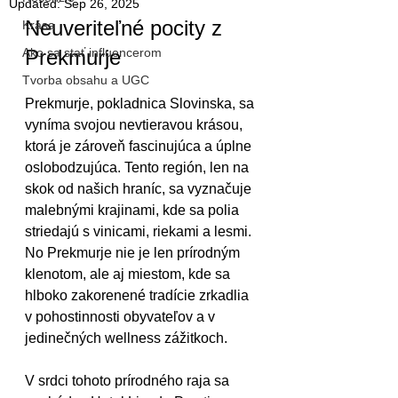
Updated:
Sep 26, 2025
Neuveriteľné pocity z 
Krása
Ako sa stať influencerom
Prekmurje
Tvorba obsahu a UGC
Prekmurje, pokladnica Slovinska, sa 
vyníma svojou nevtieravou krásou, 
ktorá je zároveň fascinujúca a úplne 
oslobodzujúca. Tento región, len na 
skok od našich hraníc, sa vyznačuje 
malebnými krajinami, kde sa polia 
striedajú s vinicami, riekami a lesmi. 
No Prekmurje nie je len prírodným 
klenotom, ale aj miestom, kde sa 
hlboko zakorenené tradície zrkadlia 
v pohostinnosti obyvateľov a v 
jedinečných wellness zážitkoch. 
V srdci tohoto prírodného raja sa 