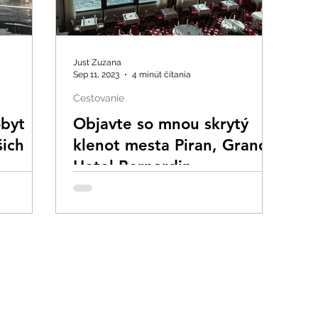
Just Zuzana
Sep 11, 2023
4 minút čítania
Cestovanie
obyt
Objavte so mnou skrytý
šich
klenot mesta Piran, Grand
Hotel Bernardin