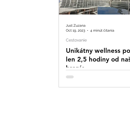
Just Zuzana
Oct 19, 2023
4 minút čítania
Cestovanie
Unikátny wellness p
len 2,5 hodiny od na
hraníc