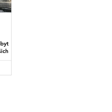
obyt
šich