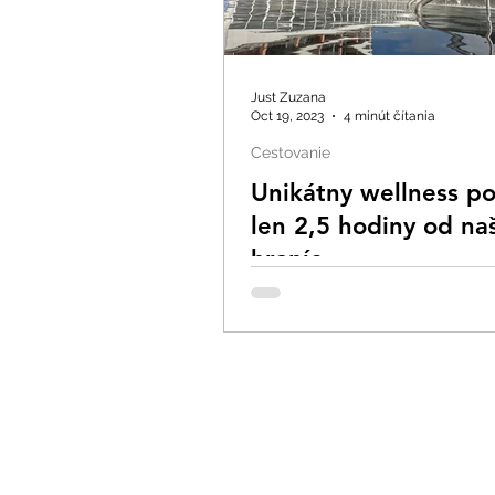
Just Zuzana
Oct 19, 2023
4 minút čítania
Cestovanie
Unikátny wellness p
len 2,5 hodiny od na
hraníc