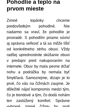
Pohodlie a teplo na 
prvom mieste
Zimné topánky chceme 
predovšetkým pohodlné. Nie 
nadarmo sa vraví, že pohodlie je 
prvoradé. S pohodlím priamo súvisí 
aj správna veľkosť a tá sa môže líšiť 
od konkrétneho strihu obuvi. Vždy 
radšej uprednostnite skúšanie obuvi 
v predajni pred nakupovaním na 
internete. Obuv by mala pevne držať 
nohu a podrážka by nemala byť 
šmykľavá. Samozrejme, dizajn je to 
prvé, čo vás na čižmách zaujme. Je 
dôležité nájsť kompromis medzi tým, 
čo je trendové a tým, čo dodá nohám 
ten zaslúžený komfort. Správne 
vybrané zimné čižmy by mali 