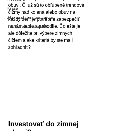
obuvi. Či už sú to obľúbené trendové 
Krása
čižmy nad kolená alebo obuv na 
Ako sa stať influencerom
každý deň, je potrebné zabezpečiť 
nohám teplo a pohodlie. Čo ešte je 
Tvorba obsahu a UGC
ale dôležité pri výbere zimných 
čižiem a aké kritériá by ste mali 
zohľadniť?
Investovať do zimnej 