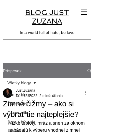
BLOG JUST
ZUZANA
In a world full of hate, be love
Príspevok
Všetky blogy
Just Zuzana
Všetky blogy
Dec 12, 2022
2 minút čítania
Zimné čižmy – ako si
Životný štýl
vybrať tie najteplejšie?
Cestovanie
Dom a bývanie
Nízke teploty, mráz a sneh za oknom 
nabádajú k výberu vhodnej zimnej 
Recenzie