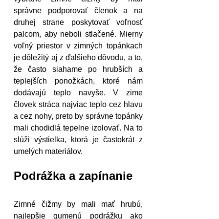
správne podporovať členok a na 
druhej strane poskytovať voľnosť 
palcom, aby neboli stlačené. Mierny 
voľný priestor v zimných topánkach 
je dôležitý aj z ďalšieho dôvodu, a to, 
že často siahame po hrubších a 
teplejších ponožkách, ktoré nám 
dodávajú teplo navyše. V zime 
človek stráca najviac teplo cez hlavu 
a cez nohy, preto by správne topánky 
mali chodidlá tepelne izolovať. Na to 
slúži výstielka, ktorá je častokrát z 
umelých materiálov.
Podrážka a zapínanie
Zimné čižmy by mali mať hrubú, 
najlepšie gumenú podrážku ako 