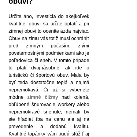
obuvi?
Určite áno, investícia do akejkoľvek 
kvalitnej obuvi sa určite oplatí a pri 
zimnej obuvi to oceníte azda najviac. 
Obuv na zimu vás totiž musí ochrániť 
pred zimným počasím, zlými 
poveternostnými podmienkami ako je 
poľadovica či sneh. V tomto prípade 
to platí dvojnásobne, ak ide o 
turistickú či športovú obuv. Mala by 
byť teda dostatočne teplá a najmä 
nepremokavá. Či už si vyberiete 
módne 
zimné čižmy
 nad kolená, 
obľúbené šnurovacie workery alebo 
nepremokravé snehule, nemali by 
ste hľadieť iba na cenu ale aj na 
prevedenie a dodanú kvalitu. 
Kvalitné topánky vám budú slúžiť aj 