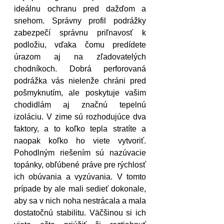
ideálnu ochranu pred dažďom a 
snehom. Správny profil podrážky 
zabezpečí správnu priľnavosť k 
podložiu, vďaka čomu predídete 
úrazom aj na zľadovatelých 
chodníkoch. Dobrá perforovaná 
podrážka vás nielenže chráni pred 
pošmyknutím, ale poskytuje vašim 
chodidlám aj značnú tepelnú 
izoláciu. V zime sú rozhodujúce dva 
faktory, a to koľko tepla stratíte a 
naopak koľko ho viete vytvoriť. 
Pohodlným riešením sú nazúvacie 
topánky, obľúbené práve pre rýchlosť 
ich obúvania a vyzúvania. V tomto 
prípade by ale mali sedieť dokonale, 
aby sa v nich noha nestrácala a mala 
dostatočnú stabilitu. Väčšinou si ich 