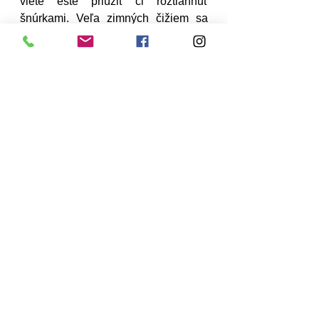
viete ešte priúžiť či roztiahnuť 
šnúrkami. Veľa zimných čižiem sa 
zapína klasicky na zips, suchý zips, 
šnurovanie alebo ako spomínané 
nazúvacie topánky. 
Ak hľadáte kvalitnú a nadčasovú 
obuv, v CCC si prídete na svoje. 
Navštívte predajne CCC osobne 
alebo kliknite na eshop 
www.ccc.eu/sk
. Zo širokého výberu 
zimnej obuvi pre dospelých aj deti si 
určite vyberiete.
Životný štýl