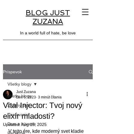
BLOG JUST
ZUZANA
In a world full of hate, be love
Príspevok
Všetky blogy
Just Zuzana
Všetky blogy
Dec 6, 2023
3 minút čítania
Vital Injector: Tvoj nový
Životný štýl
elixír mladosti?
Cestovanie
Dom a bývanie
Updated:
Aug 15, 2025
V tejto ére, kde moderný svet kladie 
Recenzie