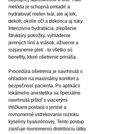
metóda je schopná omladiť a 
hydratovať nielen tvár, ale aj krk, 
dekolt, okolie očí a dokonca aj ruky. 
Intenzívna hydratácia, zlepšenie 
štruktúry pokožky, vyhladenie 
jemných línií a vrások, oživenie a 
rozjasnenie pleti - to všetko sú 
benefity, ktoré ošetrenie prináša.
Procedúra ošetrenia je navrhnutá s 
ohľadom na maximálny komfort a 
bezpečnosť pacienta. Po aplikácii 
lokálneho anestetika sa špeciálne 
navrhnutá pištoľ s viacerými 
ihličkami postará o jemné a 
rovnomerné vstrekovanie roztoku 
kyseliny hyalurónovej. Tento postup 
zaisťuje rovnomernú distribúciu látky 