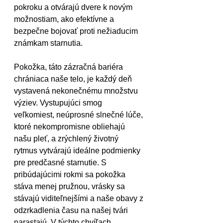
pokroku a otvárajú dvere k novým 
možnostiam, ako efektívne a 
bezpečne bojovať proti nežiaducim 
známkam starnutia.
Pokožka, táto zázračná bariéra 
chrániaca naše telo, je každý deň 
vystavená nekonečnému množstvu 
výziev. Vystupujúci smog 
veľkomiest, neúprosné slnečné lúče, 
ktoré nekompromisne obliehajú 
našu pleť, a zrýchlený životný 
rytmus vytvárajú ideálne podmienky 
pre predčasné starnutie. S 
pribúdajúcimi rokmi sa pokožka 
stáva menej pružnou, vrásky sa 
stávajú viditeľnejšími a naše obavy z 
odzrkadlenia času na našej tvári 
narastajú. V týchto chvíľach 