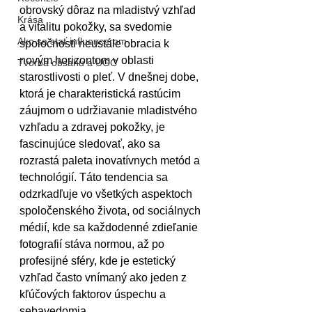
obrovský dôraz na mladistvý vzhľad 
Krása
a vitalitu pokožky, sa svedomie 
Ako sa stať influencerom
spoločnosti neustále obracia k 
novým horizontom v oblasti 
Tvorba obsahu a UGC
starostlivosti o pleť. V dnešnej dobe, 
ktorá je charakteristická rastúcim 
záujmom o udržiavanie mladistvého 
vzhľadu a zdravej pokožky, je 
fascinujúce sledovať, ako sa 
rozrastá paleta inovatívnych metód a 
technológií. Táto tendencia sa 
odzrkadľuje vo všetkých aspektoch 
spoločenského života, od sociálnych 
médií, kde sa každodenné zdieľanie 
fotografií stáva normou, až po 
profesijné sféry, kde je estetický 
vzhľad často vnímaný ako jeden z 
kľúčových faktorov úspechu a 
sebavedomia.