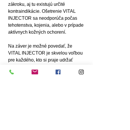
zákroku, aj tu existujú určité 
kontraindikácie. Ošetrenie VITAL 
INJECTOR sa neodporúča počas 
tehotenstva, kojenia, alebo v prípade 
aktívnych kožných ochorení.
Na záver je možné povedať, že 
VITAL INJECTOR je skvelou voľbou 
pre každého, kto si praje udržať 
alebo obnoviť mladistvý vzhľad 
pokožky, pre ďalšie informácie sa 
neváhajte obrátiť na 
Dermacenter
. 
Pokrok v estetickej dermatológii nám 
prináša túto inovatívnu metódu, 
vďaka ktorej môže byť mladosť a 
krása opäť vo vašich rukách. 
Objavte krásu, ktorá pramení z 
pokročilej technológie a odbornosti, 
objavte VITAL INJECTOR a 