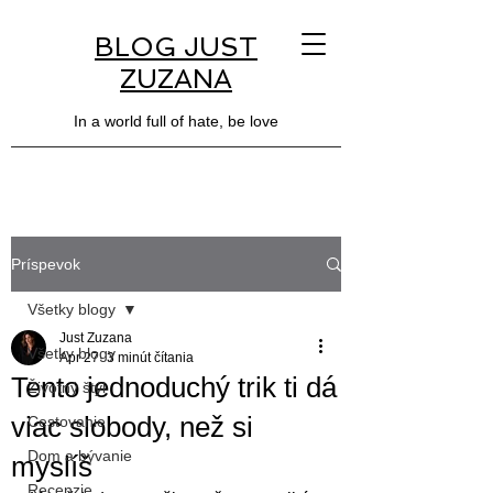
BLOG JUST
ZUZANA
In a world full of hate, be love
Príspevok
Všetky blogy
Just Zuzana
Všetky blogy
Apr 27
3 minút čítania
Tento jednoduchý trik ti dá
Životný štýl
viac slobody, než si
Cestovanie
Dom a bývanie
myslíš
Recenzie