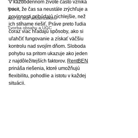
V každodennom živote často vzniká 
Krása
pocit, že čas sa neustále zrýchľuje a 
povinnosti pribúdajú rýchlejšie, než 
Ako sa stať influencerom
ich stíhame riešiť. Práve preto ľudia 
Tvorba obsahu a UGC
čoraz viac hľadajú spôsoby, ako si 
uľahčiť fungovanie a získať väčšiu 
kontrolu nad svojím dňom. Sloboda 
pohybu sa pritom ukazuje ako jeden 
z najdôležitejších faktorov. 
RentBEN
prináša riešenia, ktoré umožňujú 
flexibilitu, pohodlie a istotu v každej 
situácii.