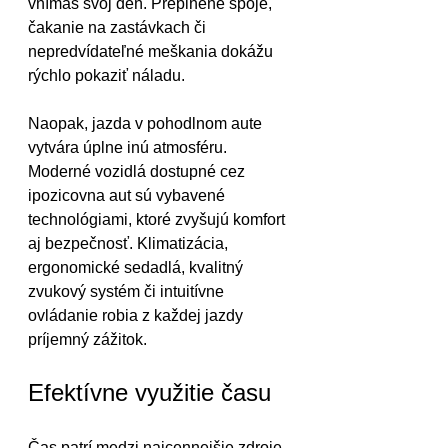
vnímaš svoj deň. Preplnené spoje, 
čakanie na zastávkach či 
nepredvídateľné meškania dokážu 
rýchlo pokaziť náladu.
Naopak, jazda v pohodlnom aute 
vytvára úplne inú atmosféru. 
Moderné vozidlá dostupné cez 
ipozicovna aut sú vybavené 
technológiami, ktoré zvyšujú komfort 
aj bezpečnosť. Klimatizácia, 
ergonomické sedadlá, kvalitný 
zvukový systém či intuitívne 
ovládanie robia z každej jazdy 
príjemný zážitok.
Efektívne využitie času
Čas patrí medzi najcennejšie zdroje, 