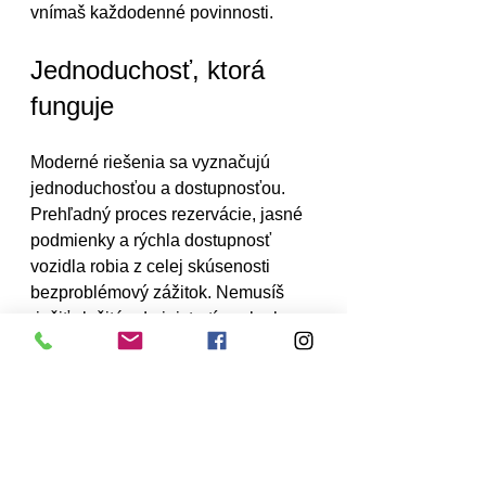
vnímaš každodenné povinnosti.
Jednoduchosť, ktorá 
funguje
Moderné riešenia sa vyznačujú 
jednoduchosťou a dostupnosťou. 
Prehľadný proces rezervácie, jasné 
podmienky a rýchla dostupnosť 
vozidla robia z celej skúsenosti 
bezproblémový zážitok. Nemusíš 
riešiť zložité administratívne kroky 
ani sa obávať nejasností.
Tento prístup šetrí čas aj energiu, čo 
je v dnešnom rýchlom svete 
mimoriadne dôležité. Všetko je 
nastavené tak, aby si sa mohol 