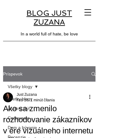
BLOG JUST
ZUZANA
In a world full of hate, be love
Príspevok
Všetky blogy
Just Zuzana
Všetky blogy
Feb 16
1 minút čítania
Ako sa zmenilo
Životný štýl
rozhodovanie zákazníkov
Cestovanie
Dom a bývanie
v ére vizuálneho internetu
Recenzie