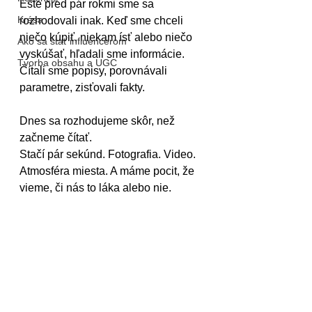
Ešte pred pár rokmi sme sa 
Krása
rozhodovali inak. Keď sme chceli 
niečo kúpiť, niekam ísť alebo niečo 
Ako sa stať influencerom
vyskúšať, hľadali sme informácie. 
Tvorba obsahu a UGC
Čítali sme popisy, porovnávali 
parametre, zisťovali fakty.
Dnes sa rozhodujeme skôr, než 
začneme čítať.
Stačí pár sekúnd. Fotografia. Video. 
Atmosféra miesta. A máme pocit, že 
vieme, či nás to láka alebo nie.