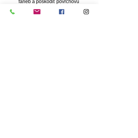
farieb a poškodiť povrchovú 
úpravu alebo ochranné nátery 
na nábytku.
Pravdepodobnosť poškodenia 
padajúcimi úlomkami, ako sú 
konáre stromov alebo krúpy, sa 
zvyšuje, keď je nábytok 
ponechaný bez zakrytia.
Zhromažďovanie vody na 
povrchoch nábytku môže 
prilákať hmyz a škodcov, čo 
môže mať za následok 
zamorenie.
Ako môžem zabrániť 
vlhnutiu vonkajšieho 
nábytku?