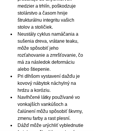
medzier a trhlín, poškodzuje 
stolárstvo a časom hnije 
štrukturálnu integritu vašich 
stolov a stoličiek.
Neustály cyklus namáčania a 
sušenia dreva, vrátane teaku, 
môže spôsobiť jeho 
rozťahovanie a zmršťovanie, čo 
má za následok deformáciu 
alebo štiepenie.
Pri dlhšom vystavení dažďu je 
kovový nábytok náchylný na 
hrdzu a koróziu.
Navlhčené látky používané vo 
vonkajších vankúšoch a 
čalúnení môžu spôsobiť škvrny, 
zmenu farby a rast plesní.
Dážď môže urýchliť vyblednutie 