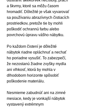
odstrániť akékoľvek nečistoty, prach 
a škvrny, ktoré sa môžu časom 
hromadiť. Dôležité je však vyvarovať 
sa používaniu abrazívnych čistiacích 
prostriedkov, pretože tie by mohli 
poškodiť ochrannú farbu alebo 
povrchovú úpravu vášho nábytku.
Po každom čistení je dôležité 
nábytok riadne opláchnuť a nechať 
ho poriadne vysušiť. To zabezpečí, 
že nezostanú žiadne zvyšky mydla 
ani vlhkosť, ktorá by mohla v 
dlhodobom horizonte spôsobiť 
poškodenie materiálu.
Nesmieme zabudnúť ani na zimné 
mesiace, kedy je vonkajší nábytok 
vystavený extrémnym 