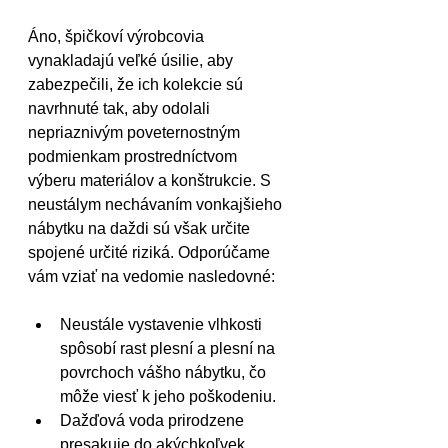
Áno, špičkoví výrobcovia 
vynakladajú veľké úsilie, aby 
zabezpečili, že ich kolekcie sú 
navrhnuté tak, aby odolali 
nepriaznivým poveternostným 
podmienkam prostredníctvom 
výberu materiálov a konštrukcie. S 
neustálym nechávaním vonkajšieho 
nábytku na daždi sú však určite 
spojené určité riziká. Odporúčame 
vám vziať na vedomie nasledovné:
Neustále vystavenie vlhkosti 
spôsobí rast plesní a plesní na 
povrchoch vášho nábytku, čo 
môže viesť k jeho poškodeniu.
Dažďová voda prirodzene 
presakuje do akýchkoľvek 