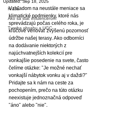
Updated:
Sep 18, 2025
Vzhľadom na neustále meniace sa 
Krása
klimatické podmienky, ktoré nás 
Ako sa stať influencerom
sprevádzajú počas celého roka, je 
Tvorba obsahu a UGC
kľúčové venovať zvýšenú pozornosť 
údržbe našej terasy. Ako odborníci 
na dodávanie niektorých z 
najúchvatnejších kolekcií pre 
vonkajšie posedenie na svete, často 
čelíme otázke: "Je možné nechať 
vonkajší nábytok vonku aj v daždi?" 
Pridajte sa k nám na ceste za 
pochopením, prečo na túto otázku 
neexistuje jednoznačná odpoveď 
"áno" alebo "nie".