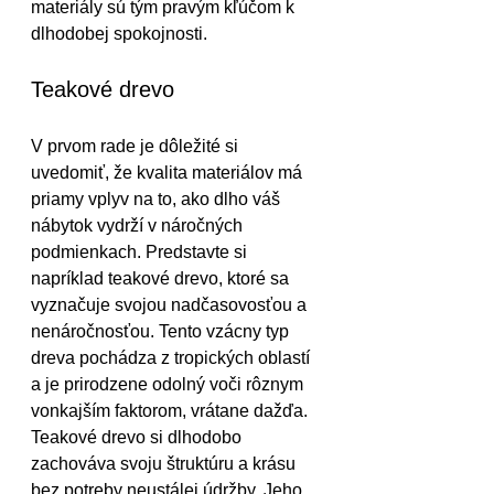
materiály sú tým pravým kľúčom k 
dlhodobej spokojnosti.
Teakové drevo
V prvom rade je dôležité si 
uvedomiť, že kvalita materiálov má 
priamy vplyv na to, ako dlho váš 
nábytok vydrží v náročných 
podmienkach. Predstavte si 
napríklad teakové drevo, ktoré sa 
vyznačuje svojou nadčasovosťou a 
nenáročnosťou. Tento vzácny typ 
dreva pochádza z tropických oblastí 
a je prirodzene odolný voči rôznym 
vonkajším faktorom, vrátane dažďa. 
Teakové drevo si dlhodobo 
zachováva svoju štruktúru a krásu 
bez potreby neustálej údržby. Jeho 