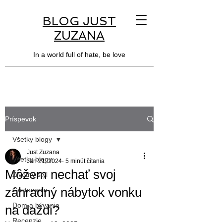
BLOG JUST
ZUZANA
In a world full of hate, be love
Príspevok
Všetky blogy
Just Zuzana
Všetky blogy
Jan 21, 2024
5 minút čítania
Môžem nechať svoj
Životný štýl
záhradný nábytok vonku
Cestovanie
Dom a bývanie
na daždi?
Recenzie