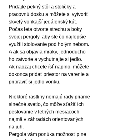
Pridajte pekný stôl a stoličky a 
pracovnú dosku a môžete si vytvoriť 
skvelý vonkajší jedálenský kút. 
Počas leta otvorte strechu a boky 
svojej pergoly, aby ste čo najlepšie 
využili stolovanie pod holým nebom. 
A ak sa objavia mraky, jednoducho 
ho zatvorte a vychutnajte si jedlo.
Ak naozaj chcete ísť naplno, môžete 
dokonca pridať priestor na varenie a 
pripraviť si jedlo vonku.
Niektoré rastliny nemajú rady priame 
slnečné svetlo, čo môže sťažiť ich 
pestovanie v letných mesiacoch, 
najmä v záhradách orientovaných 
na juh.
Pergola vám ponúka možnosť plne 