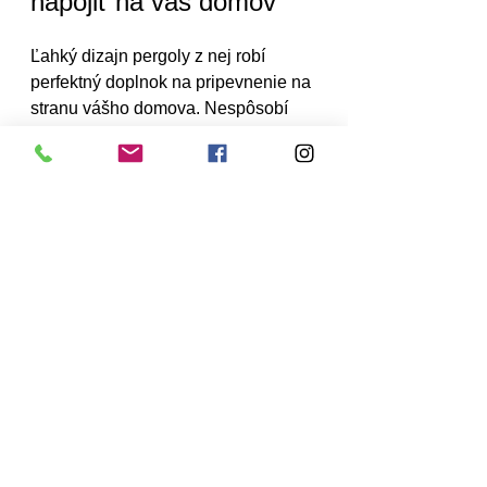
napojiť na váš domov
Ľahký dizajn pergoly z nej robí 
perfektný doplnok na pripevnenie na 
stranu vášho domova. Nespôsobí 
nadmerné namáhanie ani záťaž na 
vaše steny alebo strechu. A keďže 
využíva váš existujúci dom na 
podporu, môže zaberať menej 
miesta vo vašej záhrade, pretože 
vyžaduje iba dva stĺpiky namiesto 
štyroch.
Pripojením k vášmu domu môžete 
vytvoriť spojenie medzi vnútornými a 
vonkajšími priestormi, ktoré je 
ideálne na užívanie si vonku bez 
toho, aby ste museli prechádzať cez 
záhradu, aby ste sa dostali do tieňa.