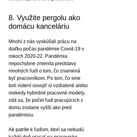
8. Využite pergolu ako 
domácu kanceláriu
Mnohí z nás vyskúšali prácu na 
diaľku počas pandémie Covid-19 v 
rokoch 2020-22. Pandémia 
nepochybne zmenila predstavy 
mnohých ľudí o tom, čo znamená 
byť pracovníkom. Po tom, čo sme 
boli nútení osvojiť si vzdialené alebo 
niekedy hybridné pracovné modely, 
zdá sa, že počet ľudí pracujúcich z 
domu zostane vyšší ako pred 
pandémiou.
Ak patríte k ľuďom, ktorí sa nebudú 
každý deň vracať na pracovisko, 