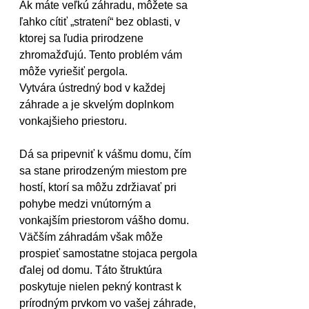
Ak máte veľkú záhradu, môžete sa 
ľahko cítiť „stratení“ bez oblasti, v 
ktorej sa ľudia prirodzene 
zhromažďujú. Tento problém vám 
môže vyriešiť pergola.
Vytvára ústredný bod v každej 
záhrade a je skvelým doplnkom 
vonkajšieho priestoru. 
Dá sa pripevniť k vášmu domu, čím 
sa stane prirodzeným miestom pre 
hostí, ktorí sa môžu zdržiavať pri 
pohybe medzi vnútorným a 
vonkajším priestorom vášho domu.
Väčším záhradám však môže 
prospieť samostatne stojaca pergola 
ďalej od domu. Táto štruktúra 
poskytuje nielen pekný kontrast k 
prírodným prvkom vo vašej záhrade, 