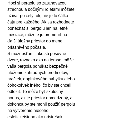
Hoci si pergolu so zaťahovacou 
strechou a bočnými roletami môžete 
užívať po celý rok, nie je to šálka 
čaju pre každého. Ak sa rozhodnete 
ponechať si pergolu len na letné 
mesiace, môžete ju premeniť na 
ďalší úložný priestor do menej 
priaznivého počasia.
S možnosťami, ako sú posuvné 
dvere, rovnako ako na terase, môže 
vaša pergola ponúkať bezpečné 
uloženie záhradných predmetov, 
hračiek, doplnkového nábytku alebo 
čohokoľvek iného, čo by ste chceli 
odložiť. To môže byť skutočný 
bonus, ak je priestor obmedzený, a 
dokonca by ste mohli použiť pergolu 
na vytvorenie niečoho 
estetickejšieho ako prístrešok.