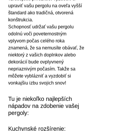
upraviť vašu pergolu na oveľa vyšší 
štandard ako tradičná, otvorená 
konštrukcia.
Schopnosť udržať vašu pergolu 
odolnú voči poveternostným 
vplyvom počas celého roka 
znamená, že sa nemusíte obávať, že 
niektorý z vašich doplnkov alebo 
dekorácií bude ovplyvnený 
nepriaznivým počasím. Takže sa 
môžete vyblázniť a vyzdobiť si 
vonkajšiu izbu svojich snov!
Tu je niekoľko najlepších 
nápadov na zdobenie vašej 
pergoly:
Kuchynské rozšírenie: