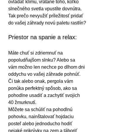
ovládať klímu, vrátane toho, koľko 
slnečného svetla vpustíte dovnútra. 
Tak prečo nevyužiť príležitosť pridať 
do vašej záhrady novú paletu rastlín?
Priestor na spanie a relax:
Máte chuť si zdriemnuť na 
popoludňajšom slnku? Alebo sa 
vám možno len nechce po dlhom dni 
oddychu vo vašej záhrade pohnúť. 
Či tak alebo onak, pergola vám 
ponúka perfektný spôsob, ako sa 
pohodlne usadiť a zachytiť svojich 
40 žmurknutí.
Môžete sa schúliť na pohodlnú 
pohovku, nainštalovať hojdaciu 
posteľ alebo jednoducho hodiť 
nejaké prikrývky na zem a táboriť 