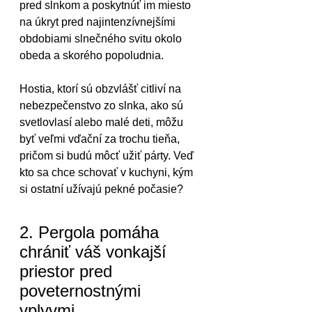
pred slnkom a poskytnúť im miesto 
na úkryt pred najintenzívnejšími 
obdobiami slnečného svitu okolo 
obeda a skorého popoludnia.
Hostia, ktorí sú obzvlášť citliví na 
nebezpečenstvo zo slnka, ako sú 
svetlovlasí alebo malé deti, môžu 
byť veľmi vďační za trochu tieňa, 
pričom si budú môcť užiť párty. Veď 
kto sa chce schovať v kuchyni, kým 
si ostatní užívajú pekné počasie?
2. Pergola pomáha 
chrániť váš vonkajší 
priestor pred 
poveternostnými 
vplyvmi.