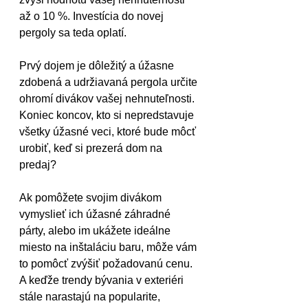
až o 10 %. Investícia do novej 
pergoly sa teda oplatí.
Prvý dojem je dôležitý a úžasne 
zdobená a udržiavaná pergola určite 
ohromí divákov vašej nehnuteľnosti. 
Koniec koncov, kto si nepredstavuje 
všetky úžasné veci, ktoré bude môcť 
urobiť, keď si prezerá dom na 
predaj?
Ak pomôžete svojim divákom 
vymyslieť ich úžasné záhradné 
párty, alebo im ukážete ideálne 
miesto na inštaláciu baru, môže vám 
to pomôcť zvýšiť požadovanú cenu. 
A keďže trendy bývania v exteriéri 
stále narastajú na popularite, 