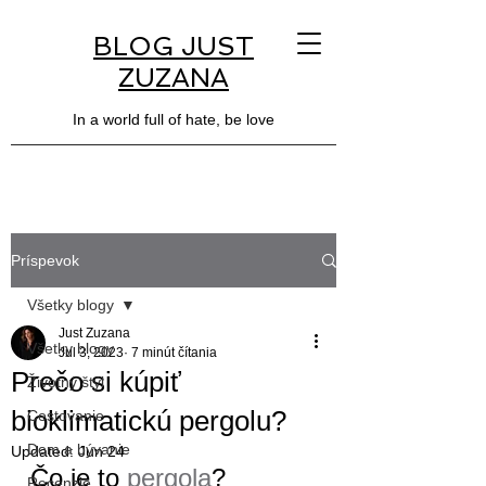
BLOG JUST
ZUZANA
In a world full of hate, be love
Príspevok
Všetky blogy
Just Zuzana
Všetky blogy
Jul 3, 2023
7 minút čítania
Prečo si kúpiť
Životný štýl
bioklimatickú pergolu?
Cestovanie
Dom a bývanie
Updated:
Jun 24
Čo je to 
pergola
?
Recenzie