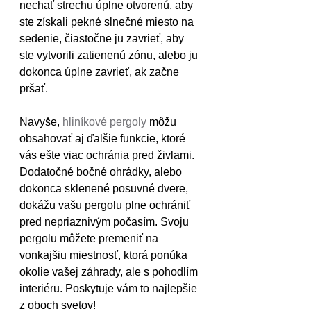
nechať strechu úplne otvorenú, aby 
ste získali pekné slnečné miesto na 
sedenie, čiastočne ju zavrieť, aby 
ste vytvorili zatienenú zónu, alebo ju 
dokonca úplne zavrieť, ak začne 
pršať.
Navyše,
 hliníkové pergoly
 môžu 
obsahovať aj ďalšie funkcie, ktoré 
vás ešte viac ochránia pred živlami. 
Dodatočné bočné ohrádky, alebo 
dokonca sklenené posuvné dvere, 
dokážu vašu pergolu plne ochrániť 
pred nepriaznivým počasím. Svoju 
pergolu môžete premeniť na 
vonkajšiu miestnosť, ktorá ponúka 
okolie vašej záhrady, ale s pohodlím 
interiéru. Poskytuje vám to najlepšie 
z oboch svetov!