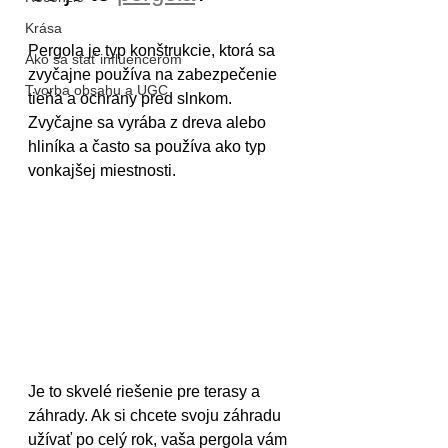
Krása
Pergola je typ konštrukcie, ktorá sa 
Ako sa stať influencerom
zvyčajne používa na zabezpečenie 
Tvorba obsahu a UGC
tieňa a ochrany pred slnkom. 
Zvyčajne sa vyrába z dreva alebo 
hliníka a často sa používa ako typ 
vonkajšej miestnosti.
Je to skvelé riešenie pre terasy a 
záhrady. Ak si chcete svoju záhradu 
užívať po celý rok, vaša pergola vám 