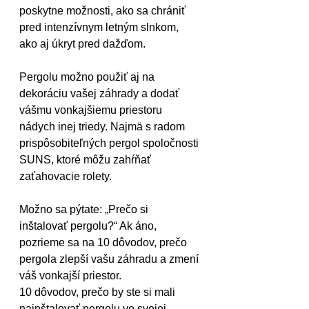
poskytne možnosti, ako sa chrániť 
pred intenzívnym letným slnkom, 
ako aj úkryt pred dažďom.
Pergolu možno použiť aj na 
dekoráciu vašej záhrady a dodať 
vášmu vonkajšiemu priestoru 
nádych inej triedy. Najmä s radom 
prispôsobiteľných pergol spoločnosti 
SUNS, ktoré môžu zahŕňať 
zaťahovacie rolety.
Možno sa pýtate: „Prečo si 
inštalovať pergolu?“ Ak áno, 
pozrieme sa na 10 dôvodov, prečo 
pergola zlepší vašu záhradu a zmení 
váš vonkajší priestor.
10 dôvodov, prečo by ste si mali 
nainštalovať pergolu vo svojej 