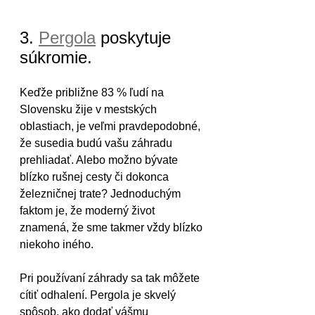
3. 
Pergola
 poskytuje 
súkromie.
Keďže približne 83 % ľudí na 
Slovensku žije v mestských 
oblastiach, je veľmi pravdepodobné, 
že susedia budú vašu záhradu 
prehliadať. Alebo možno bývate 
blízko rušnej cesty či dokonca 
železničnej trate? Jednoduchým 
faktom je, že moderný život 
znamená, že sme takmer vždy blízko 
niekoho iného.
Pri používaní záhrady sa tak môžete 
cítiť odhalení. Pergola je skvelý 
spôsob, ako dodať vášmu 