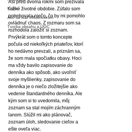
Asi pred dvoma rokmi som prežívala 
Krása
ťažké životné obdobie. Zúfalo som 
potrebovala niečo, čo by mi pomohlo 
Ako sa stať influencerom
ovládnuť chaos. Z rozmaru som sa 
Tvorba obsahu a UGC
rozhodola založiť si zoznam. 
Prvýkrát som o tomto koncepte 
počula od niekoľkých priateľov, ktorí 
ho nedávno prevzali, a priznám sa, 
že som mala spočiatku obavy. Hoci 
ma vždy bavilo zapisovanie do 
denníka ako spôsob, ako uvoľniť 
svoje myšlienky, zapisovanie do 
denníka je o niečo zložitejšie ako 
vedenie štandardného denníka. Ale 
kým som si to uvedomila, môj 
zoznam sa stal mojím záchranným 
lanom. Slúžil mi ako plánovač, 
zoznam úloh, sledovanie cieľov a 
ešte oveľa viac.