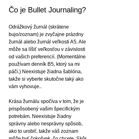
Čo je Bullet Journaling?
Odrážkový žurnál (skrátene 
bujo/zoznam) je zvyčajne prázdny 
žurnál alebo žurnál veľkosti A5. Ale 
môže sa líšiť veľkosťou v závislosti 
od vašich preferencií. (Momentálne 
používam denník B5, ktorý sa mi 
páči.) Neexistuje žiadna šablóna, 
takže si vyberte skutočne taký ako 
vám vyhovuje..
Krása žurnálu spočíva v tom, že je 
prispôsobený vašim špecifickým 
potrebám. Neexistuje žiadny 
správny alebo nesprávny spôsob, 
ako to urobiť, takže váš zoznam 
môže byť čokoľvek, čo chcete. Skôr 