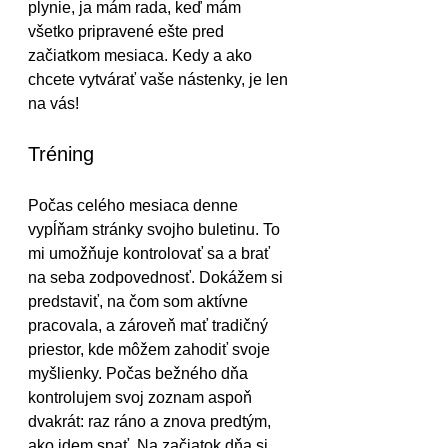
plynie, ja mám rada, keď mám 
všetko pripravené ešte pred 
začiatkom mesiaca. Kedy a ako 
chcete vytvárať vaše nástenky, je len 
na vás!
Tréning
Počas celého mesiaca denne 
vypĺňam stránky svojho buletinu. To 
mi umožňuje kontrolovať sa a brať 
na seba zodpovednosť. Dokážem si 
predstaviť, na čom som aktívne 
pracovala, a zároveň mať tradičný 
priestor, kde môžem zahodiť svoje 
myšlienky. Počas bežného dňa 
kontrolujem svoj zoznam aspoň 
dvakrát: raz ráno a znova predtým, 
ako idem spať. Na začiatok dňa si 