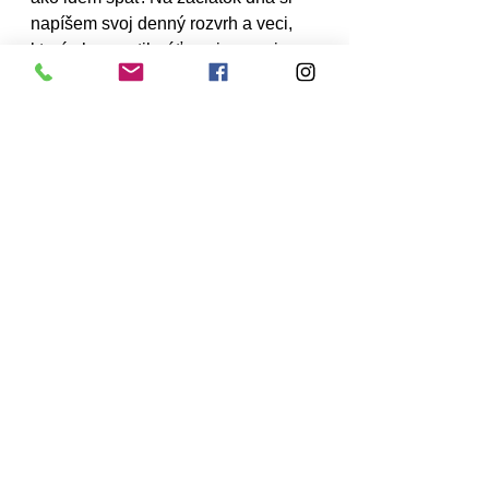
napíšem svoj denný rozvrh a veci, 
ktoré chcem stihnúť a pripomeniem 
si svoje ciele a zvyky, ktoré chcem 
dodržiavať.
V noci premýšľam o svojom dni. Tiež 
si nájdem čas na spracovanie 
svojich myšlienok a pocitov za daný 
deň. Po vyplnení môjho sledovača 
nálady sa pozriem na zoznam 
svojich denných návykov a označím 
deň voľna pre tento konkrétny zvyk, 
ak som ho dosiahla. Napríklad jeden 
zo zvykov, na ktoré sa zameriavam, 
je cvičenie a zdravie, takže ak v ten 
deň cvičím alebo jem zdravé a 
výživné jedlo, označím si tento deň . 
Potom sa odkážem na stránku 