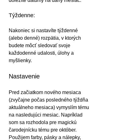
dôležité dátumy na daný mesiac.
Týždenne:
Nakoniec si nastavíte týždenné 
(alebo denné) rozpätia, v ktorých 
budete môcť sledovať svoje 
každodenné udalosti, úlohy a 
myšlienky.
Nastavenie
Pred začiatkom nového mesiaca 
(zvyčajne počas posledného týždňa 
aktuálneho mesiaca) vymyslím tému 
na nasledujúci mesiac. Napríklad 
som sa rozhodola pre magickú 
čarodejnícku tému pre október. 
Použijem farby, pásky a nálepky, 