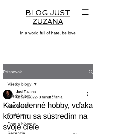
BLOG JUST
ZUZANA
In a world full of hate, be love
Príspevok
Všetky blogy
Just Zuzana
Všetky blogy
Oct 24, 2022
3 minút čítania
Každodenné hobby, vďaka
Životný štýl
ktorému sa sústredím na
Cestovanie
Dom a bývanie
svoje ciele
Recenzie