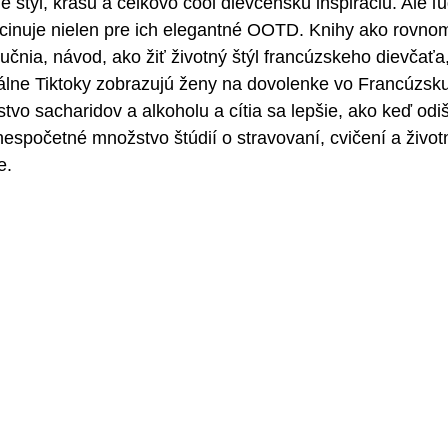
štýl, krásu a celkovo cool dievčenskú inšpiráciu. Ale ľ
ascinuje nielen pre ich elegantné OOTD. Knihy ako rovn
čnia, návod, ako žiť životný štýl francúzskeho dievčaťa
irálne Tiktoky zobrazujú ženy na dovolenke vo Francúzsku
 sacharidov a alkoholu a cítia sa lepšie, ako keď odišl
nespočetné množstvo štúdií o stravovaní, cvičení a život
e.