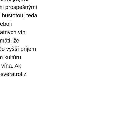
ami prospešnými 
u hustotou, teda 
eboli 
atných vín 
mäti, že 
o vyšší príjem 
m kultúru 
 vína. Ak 
sveratrol z 