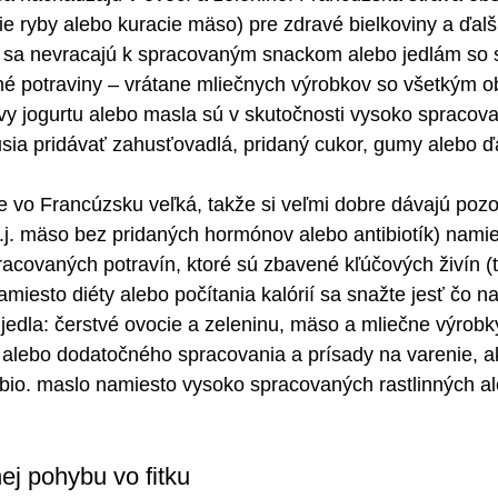
ie ryby alebo kuracie mäso) pre zdravé bielkoviny a ďalš
e sa nevracajú k spracovaným snackom alebo jedlám so s
é potraviny – vrátane mliečnych výrobkov so všetkým 
ívy jogurtu alebo masla sú v skutočnosti vysoko spracova
sia pridávať zahusťovadlá, pridaný cukor, gumy alebo ďa
je vo Francúzsku veľká, takže si veľmi dobre dávajú pozo
(t.j. mäso bez pridaných hormónov alebo antibiotík) nami
covaných potravín, ktoré sú zbavené kľúčových živín (t.
miesto diéty alebo počítania kalórií sa snažte jesť čo naj
jedla: čerstvé ovocie a zeleninu, mäso a mliečne výrobk
alebo dodatočného spracovania a prísady na varenie, ak
 bio. maslo namiesto vysoko spracovaných rastlinných a
nej pohybu vo fitku