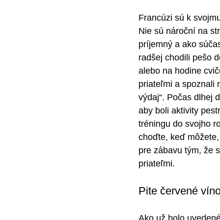
Francúzi sú k svojmu 
Nie sú nároční na st
príjemný a ako súčas
radšej chodili pešo d
alebo na hodine cviče
priateľmi a spoznali 
výdaj“. Počas dlhej d
aby boli aktivity pe
tréningu do svojho r
choďte, keď môžete,
pre zábavu tým, že s
priateľmi.
Pite červené víno
Ako už bolo uvedené