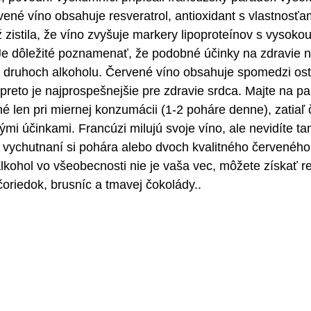
ené víno obsahuje resveratrol, antioxidant s vlastnosť
ž zistila, že víno zvyšuje markery lipoproteínov s vysoko
 Je dôležité poznamenať, že podobné účinky na zdravie n
h druhoch alkoholu. Červené víno obsahuje spomedzi ost
 preto je najprospešnejšie pre zdravie srdca. Majte na pa
 len pri miernej konzumácii (1-2 poháre denne), zatiaľ č
ými účinkami. Francúzi milujú svoje víno, ale nevidíte ta
o vychutnaní si pohára alebo dvoch kvalitného červeného
lkohol vo všeobecnosti nie je vaša vec, môžete získať re
čoriedok, brusníc a tmavej čokolády..