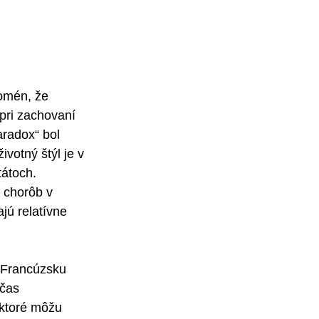
nomén, že 
 pri zachovaní 
radox“ bol 
votný štýl je v 
átoch. 
 chorôb v 
jú relatívne 
 Francúzsku 
očas 
 ktoré môžu 