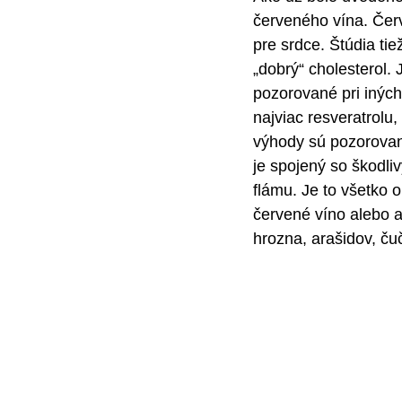
červeného vína. Červ
pre srdce. Štúdia tie
„dobrý“ cholesterol.
pozorované pri inýc
najviac resveratrolu,
výhody sú pozorované
je spojený so škodliv
flámu. Je to všetko 
červené víno alebo a
hrozna, arašidov, ču