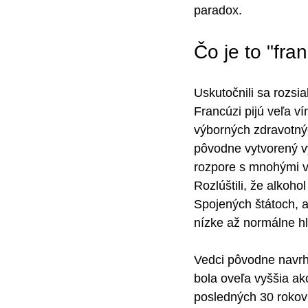
paradox.
Čo je to "fr
Uskutočnili sa rozsi
Francúzi pijú veľa ví
výborných zdravotnýc
pôvodne vytvorený výs
rozpore s mnohými v
Rozlúštili, že alkoh
Spojených štátoch, a
nízke až normálne hla
Vedci pôvodne navrhl
bola oveľa vyššia ak
posledných 30 rokov