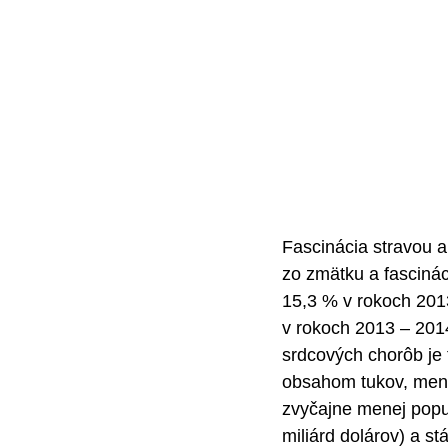
Fascinácia stravou 
zo zmätku a fascinác
15,3 % v rokoch 2013
v rokoch 2013 – 2014
srdcových chorôb je 
obsahom tukov, menej
zvyčajne menej popu
miliárd dolárov) a s