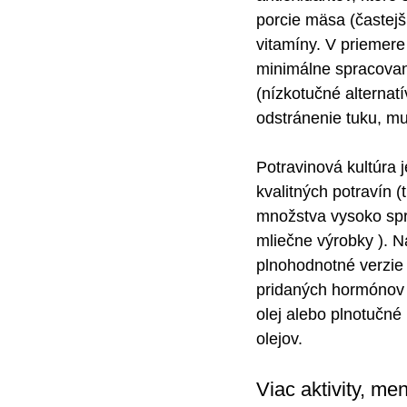
porcie mäsa (častejš
vitamíny. V priemer
minimálne spracovan
(nízkotučné alternat
odstránenie tuku, mu
Potravinová kultúra 
kvalitných potravín 
množstva vysoko spra
mliečne výrobky ). Na
plnohodnotné verzie 
pridaných hormónov 
olej alebo plnotučné
olejov.
Viac aktivity, me