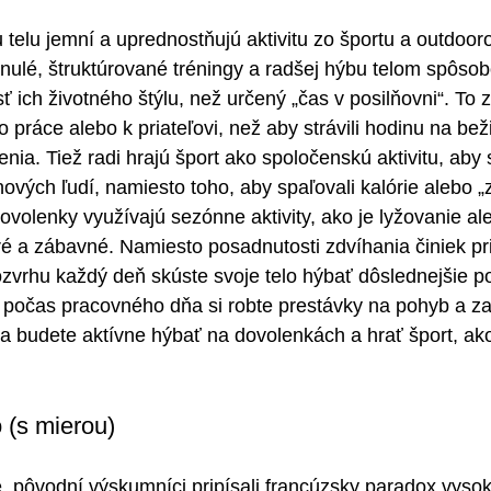
telu jemní a uprednostňujú aktivitu zo športu a outdoorov
rnulé, štruktúrované tréningy a radšej hýbu telom spôsob
ť ich životného štýlu, než určený „čas v posilňovni“. To
o práce alebo k priateľovi, než aby strávili hodinu na b
nia. Tiež radi hrajú šport ako spoločenskú aktivitu, aby sa
nových ľudí, namiesto toho, aby spaľovali kalórie alebo „
ovolenky využívajú sezónne aktivity, ako je lyžovanie al
stré a zábavné. Namiesto posadnutosti zdvíhania činiek p
ozvrhu každý deň skúste svoje telo hýbať dôslednejšie p
 počas pracovného dňa si robte prestávky na pohyb a za
a budete aktívne hýbať na dovolenkách a hrať šport, ako 
 (s mierou)
, pôvodní výskumníci pripísali francúzsky paradox vyso