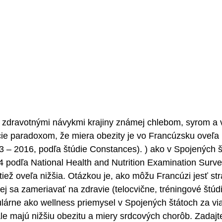
a zdravotnými návykmi krajiny známej chlebom, syrom a
ie paradoxom, že miera obezity je vo Francúzsku oveľa n
 – 2016, podľa štúdie Constances). ) ako v Spojených š
 podľa National Health and Nutrition Examination Surve
tiež oveľa nižšia. Otázkou je, ako môžu Francúzi jesť st
 sa zameriavať na zdravie (telocvične, tréningové štúdi
lárne ako wellness priemysel v Spojených štátoch za vi
tále majú nižšiu obezitu a miery srdcových chorôb. Zadaj