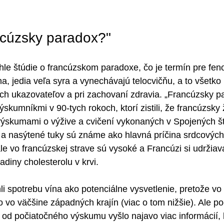
ancúzsky paradox?"
ahle štúdie o francúzskom paradoxe, čo je termín pre fe
na, jedia veľa syra a vynechávajú telocvičňu, a to všetko
h ukazovateľov a pri zachovaní zdravia. „Francúzsky pa
kumníkmi v 90-tych rokoch, ktorí zistili, že francúzsky ži
ýskumami o výžive a cvičení vykonaných v Spojených št
ol a nasýtené tuky sú známe ako hlavná príčina srdcových
le vo francúzskej strave sú vysoké a Francúzi si udržiava
diny cholesterolu v krvi.
i spotrebu vína ako potenciálne vysvetlenie, pretože vo
o vo väčšine západných krajín (viac o tom nižšie). Ale p
 od počiatočného výskumu vyšlo najavo viac informácií,