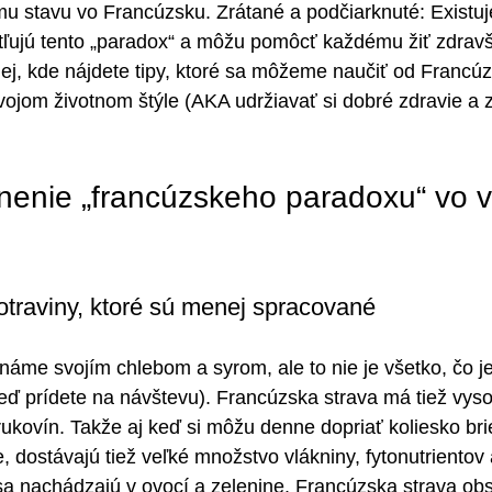
mu stavu vo Francúzsku. Zrátané a podčiarknuté: Existu
etľujú tento „paradox“ a môžu pomôcť každému žiť zdravš
lej, kde nájdete tipy, ktoré sa môžeme naučiť od Francúz
vojom životnom štýle (AKA udržiavať si dobré zdravie a z
tnenie „francúzskeho paradoxu“ vo 
potraviny, ktoré sú menej spracované
náme svojím chlebom a syrom, ale to nie je všetko, čo jed
 keď prídete na návštevu). Francúzska strava má tiež vys
trukovín. Takže aj keď si môžu denne dopriať koliesko bri
, dostávajú tiež veľké množstvo vlákniny, fytonutrientov 
 sa nachádzajú v ovocí a zelenine. Francúzska strava ob