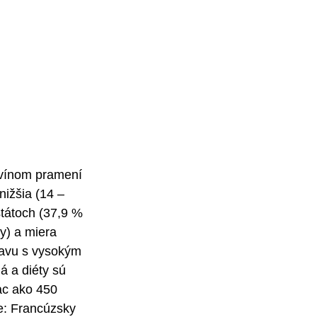
 vínom pramení 
ižšia (14 – 
tátoch (37,9 % 
y) a miera 
ravu s vysokým 
á a diéty sú 
ac ako 450 
te: Francúzsky 