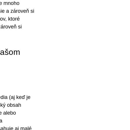
je mnoho 
ie a zároveň si 
ov, ktoré 
ároveň si 
vašom 
ia (aj keď je 
oký obsah 
e alebo 
a 
sahuje aj malé 