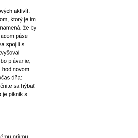
ých aktivít. 
om, ktorý je im 
 znamená, že by 
ežiacom páse 
 spojili s 
zvyšovali 
ebo plávanie, 
ri hodinovom 
očas dňa: 
čnite sa hýbať 
je piknik s 
kému príjmu 