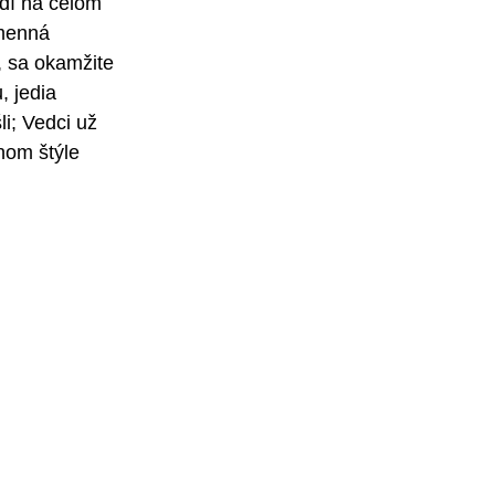
udí na celom 
omenná 
, sa okamžite 
, jedia 
i; Vedci už 
nom štýle 