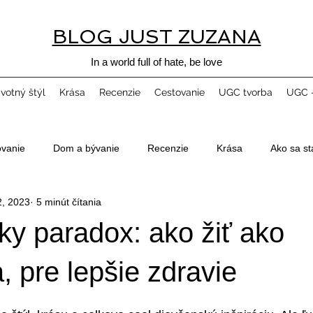
BLOG JUST ZUZANA
In a world full of hate, be love
ivotný štýl
Krása
Recenzie
Cestovanie
UGC tvorba
UGC -
ovanie
Dom a bývanie
Recenzie
Krása
Ako sa st
2, 2023
5 minút čítania
ky paradox: ako žiť ako
, pre lepšie zdravie