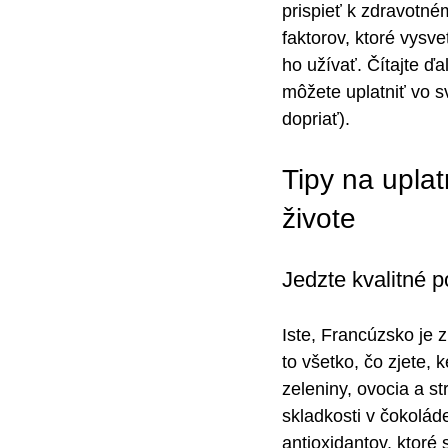
prispieť k zdravotné
faktorov, ktoré vysv
ho užívať. Čítajte ďa
môžete uplatniť vo s
dopriať).
Tipy na upla
živote
Jedzte kvalitné 
Iste, Francúzsko je z
to všetko, čo zjete,
zeleniny, ovocia a s
skladkosti v čokoláde
antioxidantov, ktoré