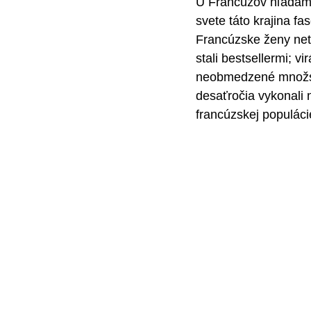
U Francúzov hľadáme 
svete táto krajina f
Francúzske ženy netu
stali bestsellermi; v
neobmedzené množstvo
desaťročia vykonali 
francúzskej populáci