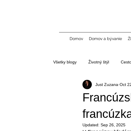
Domov
Domov a bývanie
Ž
Všetky blogy
Životný štýl
Cest
Just Zuzana
Oct 2
Tvorba obsahu a UGC
Francúzs
francúzka
Updated:
Sep 26, 2025