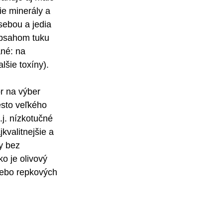
ie minerály a 
ebou a jedia 
obsahom tuku 
né: na 
lšie toxíny).
r na výber 
esto veľkého 
j. nízkotučné 
kvalitnejšie a 
y bez 
o je olivový 
lebo repkových 