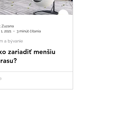
t Zuzana
 1, 2021
3 minút čítania
m a bývanie
ko zariadiť menšiu
erasu?