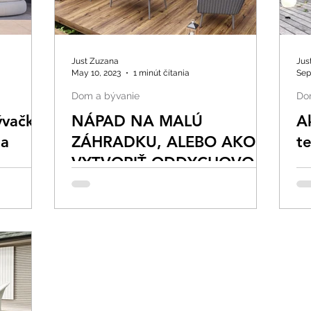
Just Zuzana
Jus
May 10, 2023
1 minút čítania
Sep
Dom a bývanie
Do
ývačka:
NÁPAD NA MALÚ
A
ia
ZÁHRADKU, ALEBO AKO
t
VYTVORIŤ ODDYCHOVOU
ZÓNU V MALOM
PRIESTORE