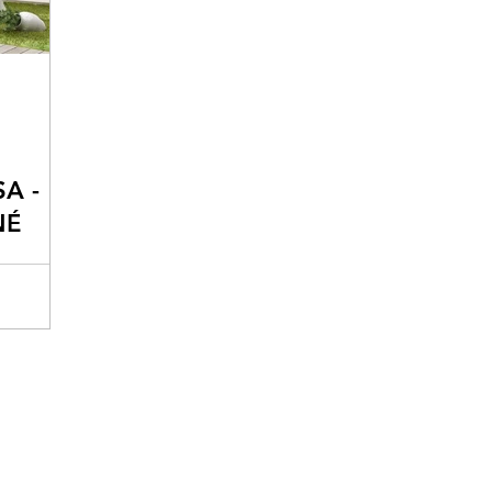
A -
NÉ