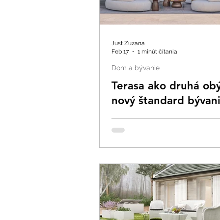
Just Zuzana
Feb 17
1 minút čítania
Dom a bývanie
Terasa ako druhá ob
nový štandard bývan