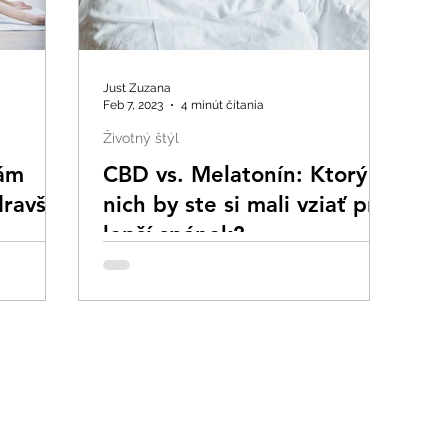
Just Zuzana
Feb 7, 2023
4 minút čítania
Životný štýl
vám
CBD vs. Melatonín: Ktorý z
ravšie
nich by ste si mali vziať pre
lepší spánok?