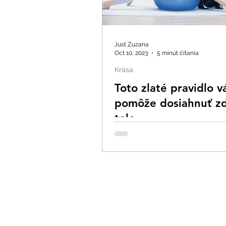
Just Zuzana
Oct 10, 2023
5 minút čítania
Krása
Toto zlaté pravidlo 
pomôže dosiahnuť zd
telo