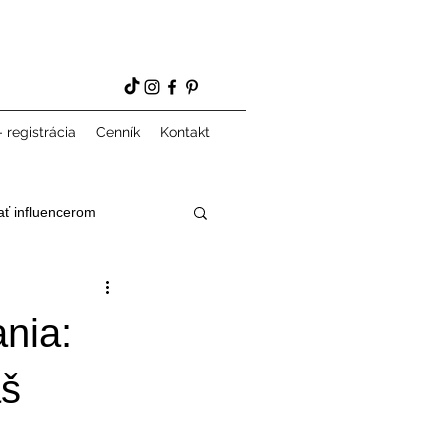
 registrácia
Cenník
Kontakt
ať influencerom
nia:
áš