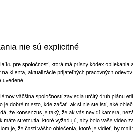
nia nie sú explicitné
iaľku pre spoločnosť, ktorá má prísny kódex obliekania a
 na klienta, aktualizácie prijateľných pracovných odevov
e uvedené.
lémov väčšina spoločností zaviedla určitý druh plánu eti
 je dobré miesto, kde začať, ak si nie ste istí, aké obleče
zdá, že konsenzus je taký, že ak vás nevidí kamera, nezá
k máte stretnutia, ktoré vyžadujú, aby bolo vaše video z
m je, že časti vášho oblečenia, ktoré je vidieť, by mali