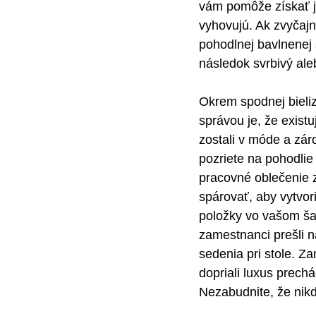
vám pomôže získať ja
vyhovujú. Ak zvyčajne
pohodlnej bavlnenej 
následok svrbivý ale
Okrem spodnej bieli
správou je, že exist
zostali v móde a zár
pozriete na pohodlie
pracovné oblečenie z
spárovať, aby vytvor
položky vo vašom šat
zamestnanci prešli 
sedenia pri stole. Z
dopriali luxus prech
Nezabudnite, že nikd