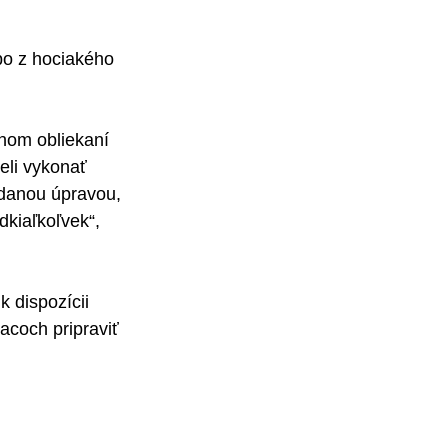
o z hociakého 
nom obliekaní 
eli vykonať 
danou úpravou, 
kiaľkoľvek“, 
k dispozícii
coch pripraviť 