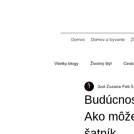
Domov
Domov a bývanie
Ž
Všetky blogy
Životný štýl
Cest
Just Zuzana
Feb 5
Tvorba obsahu a UGC
Budúcnos
Ako môže
šatník