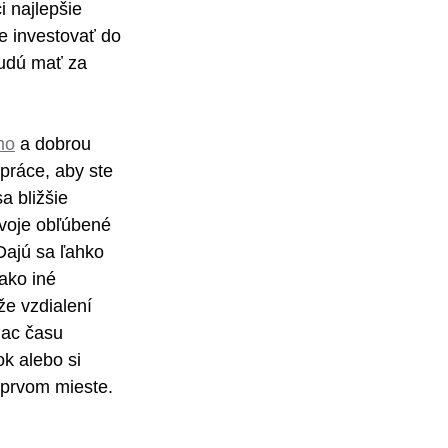
 najlepšie 
te investovať do 
budú mať za 
mo
 a dobrou 
práce, aby ste 
a bližšie 
svoje obľúbené 
Dajú sa ľahko 
ako iné 
e vzdialení 
iac času 
k alebo si 
 prvom mieste. 