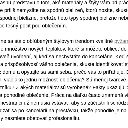
snú predstavu o tom, aké materiály a štýly vám pri práci
 príliš nemyslíte na spodnú bielizeň, ktorú nosíte, skús
spodnej bielizne, pretože tieto typy spodnej bielizne ne
bo tesný pocit pod oblečením.
zne sa stalo obľúbeným štýlovým trendom kvalitné 
pyža
uje množstvo nových teplákov, ktoré si môžete obliecť do 
oveň uvoľnení, aj keď sa nechystáte do kancelárie. Keď s
 a prispôsobivosť vášho oblečenia, skúste identifikovať 
 domu a opýtajte sa sami seba, prečo vás to priťahuje. 
ili viac ako jednu možnosť oblečenia? Sú menej tvarové 
níku? Z akých materiálov sú vyrobené? Fakty ukazujú, ž
na pohodlné oblečenie. Práca na diaľku často znamená v
amestnanci už nemusia vstávať, aby sa zúčastnili schôdzo
ádzať sa po kancelárii na prestávku, takže pohodlie je na
y nesmiete obetovať profesionalitu.