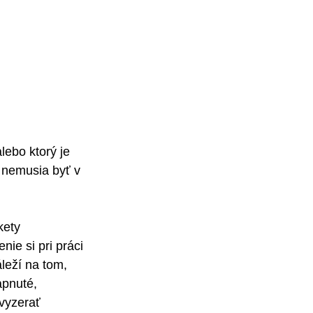
lebo ktorý je 
 nemusia byť v 
kety 
nie si pri práci 
leží na tom, 
apnuté, 
 vyzerať 