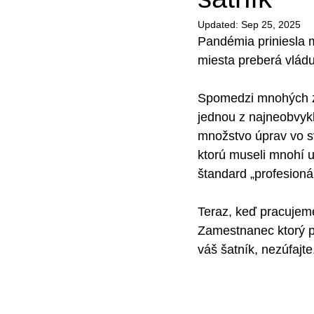
Updated:
Sep 25, 2025
Pandémia priniesla 
miesta preberá vládu
Spomedzi mnohých zm
jednou z najneobvyk
množstvo úprav vo s
ktorú museli mnohí u
štandard „profesionál
Teraz, keď pracujeme
Zamestnanec ktorý pr
váš šatník, nezúfajte