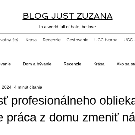
BLOG JUST ZUZANA
In a world full of hate, be love
ivotný štýl
Krása
Recenzie
Cestovanie
UGC tvorba
UGC -
ovanie
Dom a bývanie
Recenzie
Krása
Ako sa st
, 2024
4 minút čítania
ť profesionálneho oblieka
 práca z domu zmeniť n