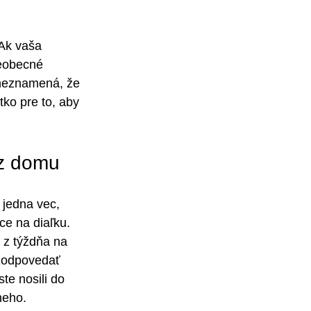
Ak vaša 
šeobecné 
o neznamená, že 
ko pre to, aby 
 z domu
 jedna vec, 
ce na diaľku. 
 z týždňa na 
 zodpovedať 
te nosili do 
neho.