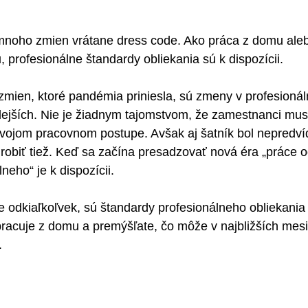
mnoho zmien vrátane dress code. Ako práca z domu aleb
, profesionálne štandardy obliekania sú k dispozícii.
ien, ktoré pandémia priniesla, sú zmeny v profesionál
lejších. Nie je žiadnym tajomstvom, že zamestnanci mus
vojom pracovnom postupe. Avšak aj šatník bol nepredví
robiť tiež. Keď sa začína presadzovať nová éra „práce od
neho“ je k dispozícii.
 odkiaľkoľvek, sú štandardy profesionálneho obliekania 
acuje z domu a premýšľate, čo môže v najbližších mesia
.