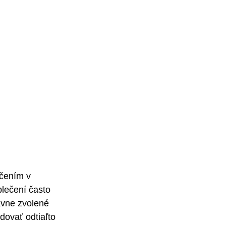
čením v 
blečení často 
ávne zvolené 
dovať odtiaľto 