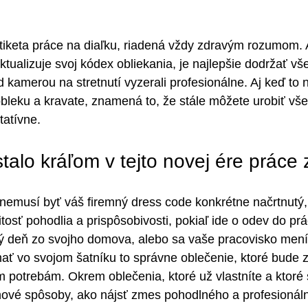
etiketa práce na diaľku, riadená vždy zdravým rozumom. 
ktualizuje svoj kódex obliekania, je najlepšie dodržať v
ed kamerou na stretnutí vyzerali profesionálne. Aj keď t
bleku a kravate, znamená to, že stále môžete urobiť všet
tatívne.
talo kráľom v tejto novej ére práce
nemusí byť váš firemný dress code konkrétne načrtnutý,
ežitosť pohodlia a prispôsobivosti, pokiaľ ide o odev do prá
dý deň zo svojho domova, alebo sa vaše pracovisko mení
mať vo svojom šatníku to správne oblečenie, ktoré bude
 potrebám. Okrem oblečenia, ktoré už vlastníte a ktoré s
 nové spôsoby, ako nájsť zmes pohodlného a profesionál