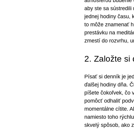
atmosférou budenie o 
aby ste sa sústredili
jednej hodiny času, 
to môže znamenať hĺb
prestávku na meditá
zmestí do rozvrhu, u
2. Založte si
Písať si denník je je
ďalšej hodiny dňa. Č
píšete čokoľvek, čo
pomôcť odhaliť podv
momentálne cítite. A
namiesto toho rýchlu
skvelý spôsob, ako z