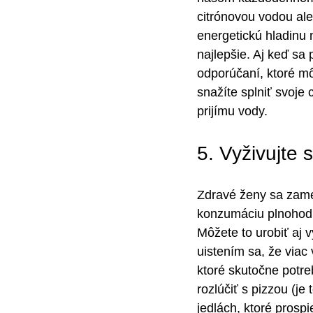
citrónovou vodou al
energetickú hladinu 
najlepšie. Aj keď sa 
odporúčaní, ktoré mô
snažíte splniť svoje 
prijímu vody.
5. Vyživujte s
Zdravé ženy sa zamer
konzumáciu plnohodno
Môžete to urobiť aj 
uistením sa, že viac 
ktoré skutočne potre
rozlúčiť s pizzou (j
jedlách, ktoré prospi