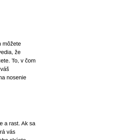
m môžete 
edia, že 
ete. To, v čom 
 váš 
 na nosenie 
e a rast. Ak sa 
rá vás 