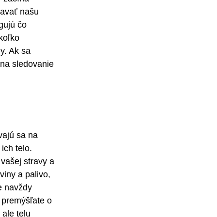
iavať našu 
gujú čo 
koľko 
y. Ak sa 
 na sledovanie 
vajú sa na 
ch telo. 
vašej stravy a 
viny a palivo, 
e navždy 
 premýšľate o 
ale telu 