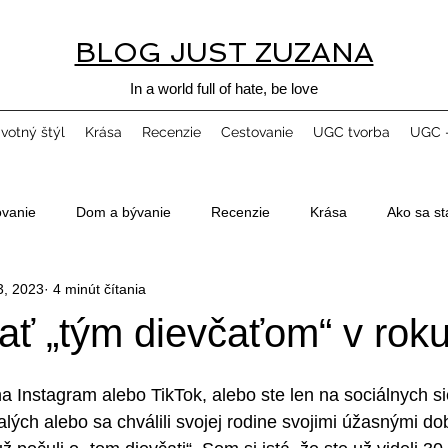
BLOG JUST ZUZANA
In a world full of hate, be love
ivotný štýl
Krása
Recenzie
Cestovanie
UGC tvorba
UGC -
ovanie
Dom a bývanie
Recenzie
Krása
Ako sa st
3, 2023
4 minút čítania
ať „tým dievčaťom“ v rok
na Instagram alebo TikTok, alebo ste len na sociálnych si
alých alebo sa chválili svojej rodine svojimi úžasnými do