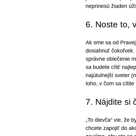
neprinesú žiaden úži
6. Noste to, 
Ak sme sa od Pravej 
dosiahnuť čokoľvek. 
správne oblečenie má
sa budete cítiť najle
najútulnejší sveter 
toho, v čom sa cítite
7. Nájdite s
„To dievča“ vie, že b
chcete zapojiť do ak