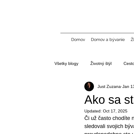
Domov
Domov a bývanie
Ž
Všetky blogy
Životný štýl
Cest
Just Zuzana
Jan 1
Tvorba obsahu a UGC
Ako sa st
Updated:
Oct 17, 2025
Či už často chodíte 
sledovali svojich býv