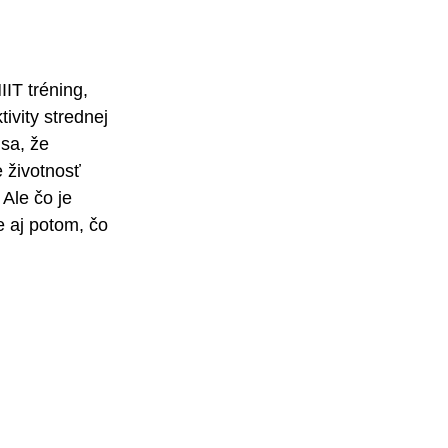
IIT tréning, 
vity strednej 
sa, že 
 životnosť 
 Ale čo je 
e aj potom, čo 