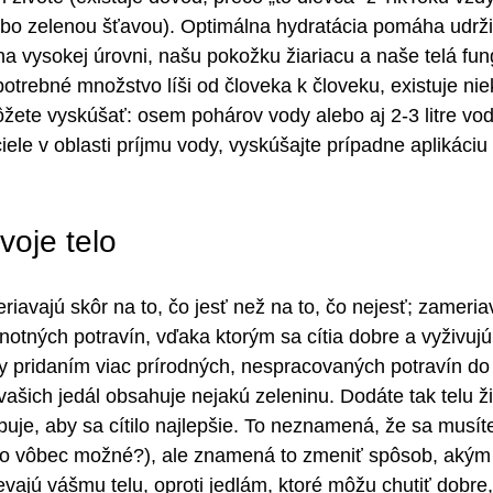
ebo zelenou šťavou). Optimálna hydratácia pomáha udrž
na vysokej úrovni, našu pokožku žiariacu a naše telá fun
potrebné množstvo líši od človeka k človeku, existuje nie
žete vyskúšať: osem pohárov vody alebo aj 2-3 litre vod
ciele v oblasti príjmu vody, vyskúšajte prípadne aplikáciu
voje telo
iavajú skôr na to, čo jesť než na to, čo nejesť; zameria
tných potravín, vďaka ktorým sa cítia dobre a vyživujú i
vy pridaním viac prírodných, nespracovaných potravín do 
vašich jedál obsahuje nejakú zeleninu. Dodáte tak telu ži
buje, aby sa cítilo najlepšie. To neznamená, že sa musít
e to vôbec možné?), ale znamená to zmeniť spôsob, akým
evajú vášmu telu, oproti jedlám, ktoré môžu chutiť dobre, 