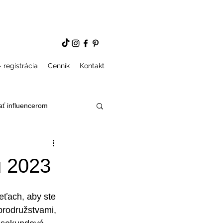
 registrácia
Cenník
Kontakt
ať influencerom
u 2023
eťach, aby ste 
brodružstvami, 