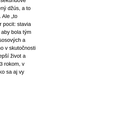
0-sekundové 
ený džús, a to 
 Ale „to 
pocit: stavia 
 aby bola tým 
ososových a 
no v skutočnosti 
epší život a 
23 rokom, v 
o sa aj vy 