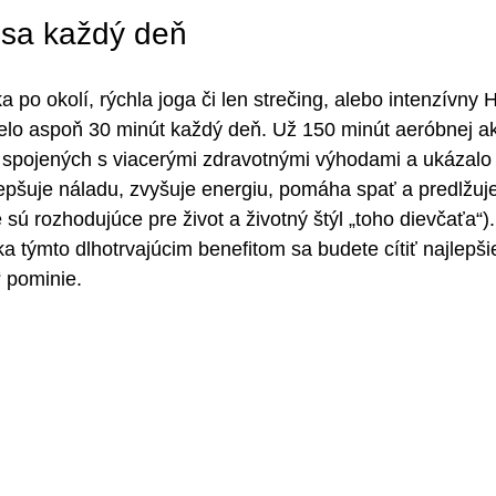
 sa každý deň
a po okolí, rýchla joga či len strečing, alebo intenzívny H
elo aspoň 30 minút každý deň. Už 150 minút aeróbnej akti
e spojených s viacerými zdravotnými výhodami a ukázalo 
epšuje náladu, zvyšuje energiu, pomáha spať a predlžuje
 sú rozhodujúce pre život a životný štýl „toho dievčaťa“).
a týmto dlhotrvajúcim benefitom sa budete cítiť najlepši
“ pominie.