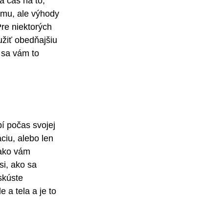
a čas na to, 
namu, ale výhody 
re niektorých 
žiť obedňajšiu 
 sa vám to 
í počas svojej 
ciu, alebo len 
 ako vám 
i, ako sa 
skúste 
a tela a je to 