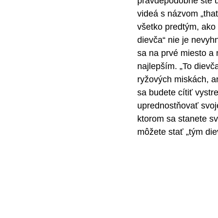
pravdepodobne ste už
videá s názvom „that g
všetko predtým, ako 
dievča“ nie je nevyh
sa na prvé miesto a
najlepším. „To dievč
ryžových miskách, ani
sa budete cítiť vystr
uprednostňovať svoje
ktorom sa stanete sv
môžete stať „tým di