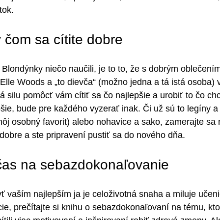
tok.
v čom sa cítite dobre
Blondýnky niečo naučili, je to to, že s dobrým oblečení
Elle Woods a „to dievča“ (možno jedna a tá istá osoba) v
 silu pomôcť vám cítiť sa čo najlepšie a urobiť to čo chc
pšie, bude pre každého vyzerať inak. Či už sú to legíny a
(môj osobný favorit) alebo nohavice a sako, zamerajte sa
 dobre a ste pripravení pustiť sa do nového dňa.
i čas na sebazdokonaľovanie
yť vaším najlepším ja je celoživotná snaha a miluje učeni
cie, prečítajte si knihu o sebazdokonaľovaní na tému, kto