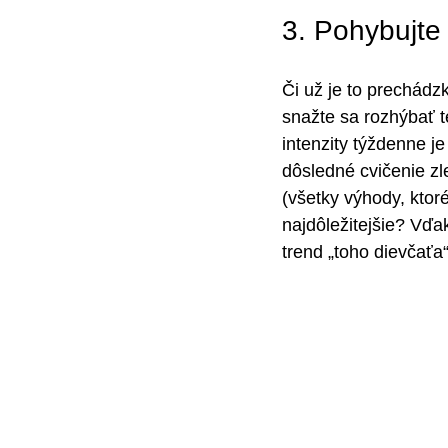
3. Pohybujte
Či už je to prechádzk
snažte sa rozhýbať t
intenzity týždenne j
dôsledné cvičenie zl
(všetky výhody, ktoré
najdôležitejšie? Vďak
trend „toho dievčaťa