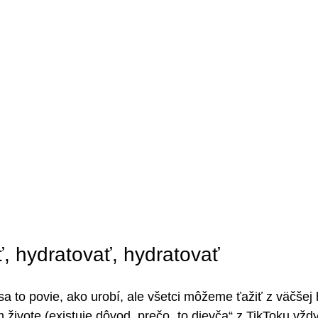
ť, hydratovať, hydratovať
sa to povie, ako urobí, ale všetci môžeme ťažiť z väčšej 
vote (existuje dôvod, prečo „to dievča“ z TikToku vždy