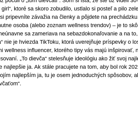
 počuli o „tom dievčati“. Som si istá, že ste už videli 3
irl“, ktoré sa skoro zobudilo, ustlalo si posteľ a pilo zel
si pripevníte závažia na členky a pôjdete na prechádzku.
nutne osoba (alebo zoznam wellness trendov) – je to skôr 
 neúnavne sa zameriava na sebazdokonaľovanie a na to,
a“ nie je hviezda TikToku, ktorá uverejňuje príspevky o l
 wellness influencer, ktorého tipy vás majú inšpirovať, 
esovaní. „To dievča“ stelesňuje ideológiu ako žiť svoj najl
 najlepšie ja. Ak stále pracujete na tom, aby bol rok 20
ojím najlepším ja, tu je osem jednoduchých spôsobov, ak
evčaťom“.