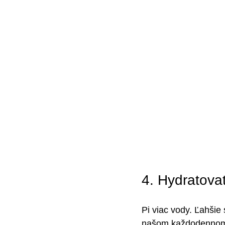
4. Hydratova
Pi viac vody. Ľahšie 
našom každodennom ži