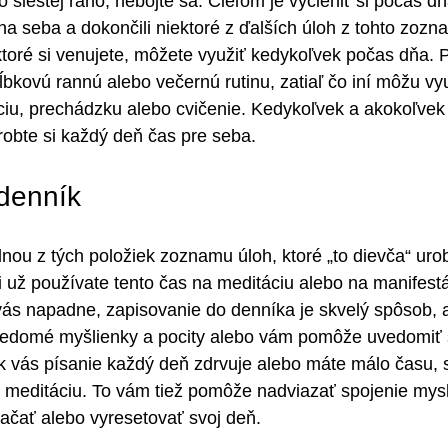
šiestej ráno, nebojte sa. Cieľom je vyčleniť si počas dň
 na seba a dokončili niektoré z ďalších úloh z tohto zoz
ktoré si venujete, môžete využiť kedykoľvek počas dňa. P
kovú rannú alebo večernú rutinu, zatiaľ čo iní môžu vyu
ciu, prechádzku alebo cvičenie. Kedykoľvek a akokoľvek
robte si každý deň čas pre seba.
 denník
dnou z tých položiek zoznamu úloh, ktoré „to dievča“ urob
i už používate tento čas na meditáciu alebo na manifestá
 vás napadne, zapisovanie do denníka je skvelý spôsob,
edomé myšlienky a pocity alebo vám pomôže uvedomiť s
k vás písanie každý deň zdrvuje alebo máte málo času, 
 meditáciu. To vám tiež pomôže nadviazať spojenie mysle 
ačať alebo vyresetovať svoj deň.