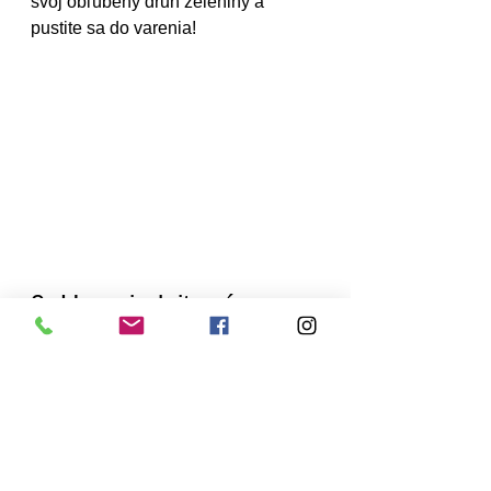
svoj obľúbený druh zeleniny a 
pustite sa do varenia!
9. Usporiadajte vínny 
večer
Moja predstava o dokonalom 
neskorom jesennom večeri zahŕňa 
fľašu červeného, tanier so syrom a 
obľúbené papuče (znie to už 