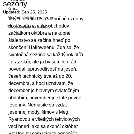
sezóny
Krása
Updated:
Sep 25, 2025
Ako sa stať influencerom
V týchto dňoch sa vianočné ozdoby 
dostávajú na pulty obchodov 
Tvorba obsahu a UGC
začiatkom októbra a nákupné 
šialenstvo sa začína hneď po 
skončení Halloweenu. Zdá sa, že 
sviatočná sezóna sa každý rok blíži 
čoraz skôr, ale ja by som len rád 
povedal: spravodlivosť na jeseň. 
Jeseň technicky trvá až do 20. 
decembra, a hoci uznávam, že 
december je hlavným sviatočným 
obdobím, november je stále pevne 
jesenný. Nemusíte sa vzdať 
jesennej módy, filmov s Meg 
Ryanovou a všetkých tekvicových 
vecí hneď, ako sa skončí október. 
Vlastne by som vám to odporúčal. 