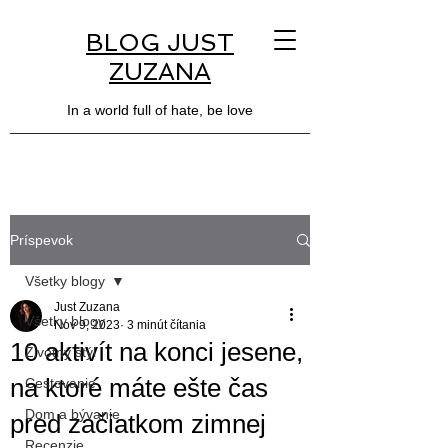
BLOG JUST
ZUZANA
In a world full of hate, be love
Príspevok
Všetky blogy
Just Zuzana
Všetky blogy
Nov 9, 2023
3 minút čítania
10 aktivít na konci jesene,
Životný štýl
na ktoré máte ešte čas
Cestovanie
Dom a bývanie
pred začiatkom zimnej
Recenzie