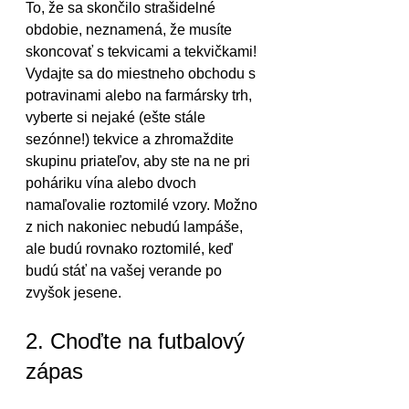
To, že sa skončilo strašidelné 
obdobie, neznamená, že musíte 
skoncovať s tekvicami a tekvičkami! 
Vydajte sa do miestneho obchodu s 
potravinami alebo na farmársky trh, 
vyberte si nejaké (ešte stále 
sezónne!) tekvice a zhromaždite 
skupinu priateľov, aby ste na ne pri 
poháriku vína alebo dvoch 
namaľovalie roztomilé vzory. Možno 
z nich nakoniec nebudú lampáše, 
ale budú rovnako roztomilé, keď 
budú stáť na vašej verande po 
zvyšok jesene.
2. Choďte na futbalový 
zápas