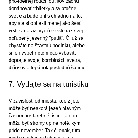
pravidelnej rotácii outfitov začnú 
dominovať trblietky a sviatočné 
svetre a bude príliš chladno na to, 
aby ste si obliekli menej ako šesť 
vrstiev naraz, využite ešte raz svoj 
obľúbený jesenný "putfit". Či už sa 
chystáte na šťastnú hodinku, alebo 
si len vybehnete niečo vybaviť, 
doprajte svojej kombinácii svetra, 
džínsov a topánok poslednú šancu.
7. Vydajte sa na turistiku
V závislosti od miesta, kde žijete, 
môže byť neskorá jeseň hlavným 
časom pre farebné lístie - alebo 
môžu byť stromy úplne holé, kým 
príde november. Tak či onak, túra 
medzi šuštiacim lístím je stále 