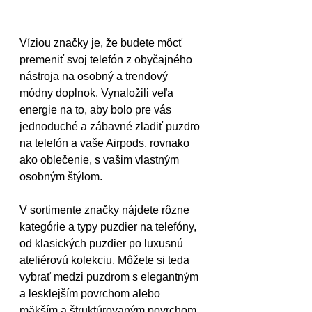
Víziou značky je, že budete môcť 
premeniť svoj telefón z obyčajného 
nástroja na osobný a trendový 
módny doplnok. Vynaložili veľa 
energie na to, aby bolo pre vás 
jednoduché a zábavné zladiť puzdro 
na telefón a vaše Airpods, rovnako 
ako oblečenie, s vašim vlastným 
osobným štýlom.
V sortimente značky nájdete rôzne 
kategórie a typy puzdier na telefóny, 
od klasických puzdier po luxusnú 
ateliérovú kolekciu. Môžete si teda 
vybrať medzi puzdrom s elegantným 
a lesklejším povrchom alebo 
mäkším a štruktúrovaným povrchom. 