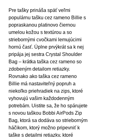
Pre tašky prináša späť veľmi 
populárnu tašku cez rameno Billie s 
popraskanou platinovo čiernou 
umelou kožou s textúrou a so 
striebornými cvočkami lemujúcimi 
hornú časť. Úplne prvýkrát sa k nej 
pripája jej sestra Crystal Shoulder 
Bag – krátka taška cez rameno so 
zdobeným detailom retiazky. 
Rovnako ako taška cez rameno 
Billie má nastaviteľný popruh a 
niekoľko priehradiek na zips, ktoré 
vyhovujú vašim každodenným 
potrebám. Uistite sa, že ho spárujete 
s novou taškou Bobbi AirPods Zip 
Bag, ktorá sa dodáva so strieborným 
háčikom, ktorý možno pripevniť k 
taške s detailmi retiazky, ktoré 