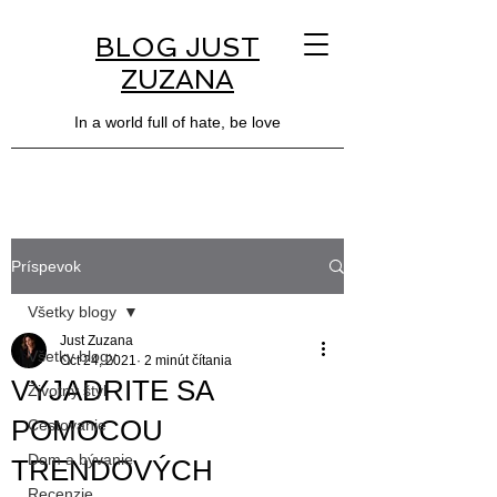
BLOG JUST
ZUZANA
In a world full of hate, be love
Príspevok
Všetky blogy
Just Zuzana
Všetky blogy
Oct 24, 2021
2 minút čítania
VYJADRITE SA
Životný štýl
POMOCOU
Cestovanie
Dom a bývanie
TRENDOVÝCH
Recenzie