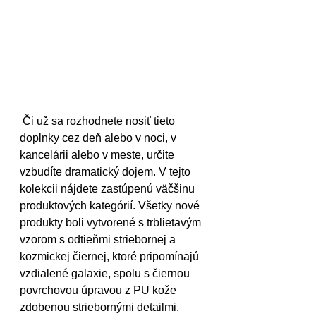
 Či už sa rozhodnete nosiť tieto 
doplnky cez deň alebo v noci, v 
kancelárii alebo v meste, určite 
vzbudíte dramatický dojem. V tejto 
kolekcii nájdete zastúpenú väčšinu 
produktových kategórií. Všetky nové 
produkty boli vytvorené s trblietavým 
vzorom s odtieňmi striebornej a 
kozmickej čiernej, ktoré pripomínajú 
vzdialené galaxie, spolu s čiernou 
povrchovou úpravou z PU kože 
zdobenou striebornými detailmi.