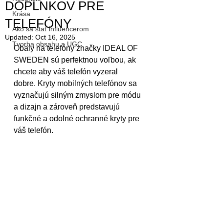
DOPLNKOV PRE
Krása
TELEFÓNY
Ako sa stať influencerom
Updated:
Oct 16, 2025
Tvorba obsahu a UGC
Obaly na telefóny značky IDEAL OF 
SWEDEN sú perfektnou voľbou, ak 
chcete aby váš telefón vyzeral 
dobre. Kryty mobilných telefónov sa 
vyznačujú silným zmyslom pre módu 
a dizajn a zároveň predstavujú 
funkčné a odolné ochranné kryty pre 
váš telefón. 