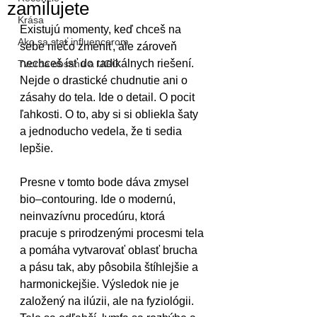
zamilujete
Krása
Existujú momenty, keď chceš na 
Ako sa stať influencerom
sebe niečo zmeniť, ale zároveň 
nechceš ísť do radikálnych riešení. 
Tvorba obsahu a UGC
Nejde o drastické chudnutie ani o 
zásahy do tela. Ide o detail. O pocit 
ľahkosti. O to, aby si si obliekla šaty 
a jednoducho vedela, že ti sedia 
lepšie.
Presne v tomto bode dáva zmysel 
bio–contouring. Ide o modernú, 
neinvazívnu procedúru, ktorá 
pracuje s prirodzenými procesmi tela 
a pomáha vytvarovať oblasť brucha 
a pásu tak, aby pôsobila štíhlejšie a 
harmonickejšie. Výsledok nie je 
založený na ilúzii, ale na fyziológii. 