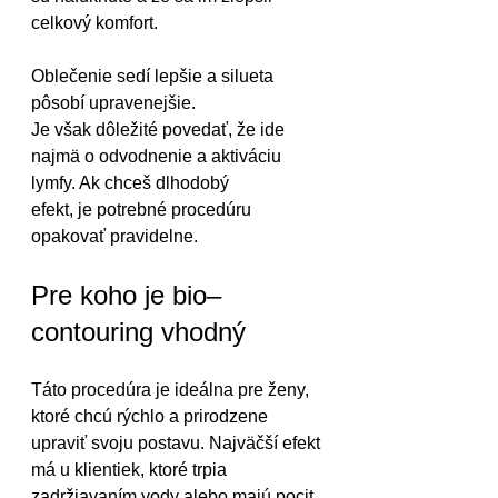
celkový komfort. 
Oblečenie sedí lepšie a silueta 
pôsobí upravenejšie.
Je však dôležité povedať, že ide 
najmä o odvodnenie a aktiváciu 
lymfy. Ak chceš dlhodobý 
efekt, je potrebné procedúru 
opakovať pravidelne.
Pre koho je bio–
contouring vhodný
Táto procedúra je ideálna pre ženy, 
ktoré chcú rýchlo a prirodzene 
upraviť svoju postavu. Najväčší efekt 
má u klientiek, ktoré trpia 
zadržiavaním vody alebo majú pocit 