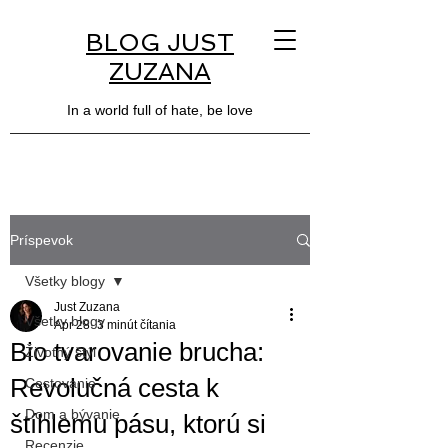
BLOG JUST
ZUZANA
In a world full of hate, be love
Príspevok
Všetky blogy
Just Zuzana
Všetky blogy
Apr 28
3 minút čítania
Bio tvarovanie brucha:
Životný štýl
Revolučná cesta k
Cestovanie
Dom a bývanie
štíhlemu pásu, ktorú si
Recenzie