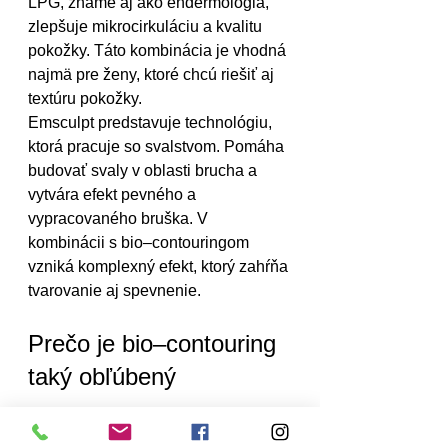
LPG, známe aj ako endermológia, 
zlepšuje mikrocirkuláciu a kvalitu 
pokožky. Táto kombinácia je vhodná 
najmä pre ženy, ktoré chcú riešiť aj 
textúru pokožky.
Emsculpt predstavuje technológiu, 
ktorá pracuje so svalstvom. Pomáha 
budovať svaly v oblasti brucha a 
vytvára efekt pevného a 
vypracovaného bruška. V 
kombinácii s bio–contouringom 
vzniká komplexný efekt, ktorý zahŕňa 
tvarovanie aj spevnenie.
Prečo je bio–contouring 
taký obľúbený
Dôvod jeho popularity je 