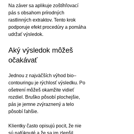
Na záver sa aplikuje zoštíhľovací 
pás s obsahom prírodných 
rastlinných extraktov. Tento krok 
podporuje efekt procedúry a pomáha 
udržať výsledok.
Aký výsledok môžeš 
očakávať
Jednou z najväčších výhod bio–
contouringu je rýchlosť výsledku. Po 
ošetrení môžeš okamžite vidieť 
rozdiel. Bruško pôsobí plochejšie, 
pás je jemne zvýraznený a telo 
pôsobí ľahšie.
Klientky často opisujú pocit, že nie 
sú nafúknuté a že sa im zlepšil 