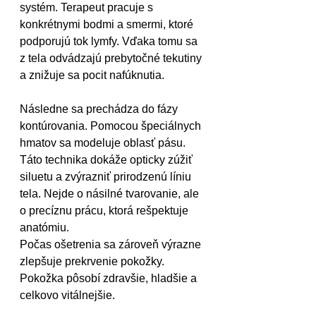
systém. Terapeut pracuje s 
konkrétnymi bodmi a smermi, ktoré 
podporujú tok lymfy. Vďaka tomu sa 
z tela odvádzajú prebytočné tekutiny 
a znižuje sa pocit nafúknutia.
Následne sa prechádza do fázy 
kontúrovania. Pomocou špeciálnych 
hmatov sa modeluje oblasť pásu. 
Táto technika dokáže opticky zúžiť 
siluetu a zvýrazniť prirodzenú líniu 
tela. Nejde o násilné tvarovanie, ale 
o precíznu prácu, ktorá rešpektuje 
anatómiu.
Počas ošetrenia sa zároveň výrazne 
zlepšuje prekrvenie pokožky. 
Pokožka pôsobí zdravšie, hladšie a 
celkovo vitálnejšie.