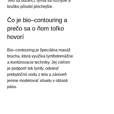
Telo sa odľahčí, lymfa sa rozhýbe a 
bruško pôsobí plochejšie.
Čo je bio–contouring a 
prečo sa o ňom toľko 
hovorí
Bio–contouring je špeciálna masáž 
brucha, ktorá využíva lymfodrenážne 
a kontúrovacie techniky. Jej cieľom 
je podporiť tok lymfy, odviesť 
prebytočnú vodu z tela a zároveň 
jemne modelovať siluetu v oblasti 
pásu.