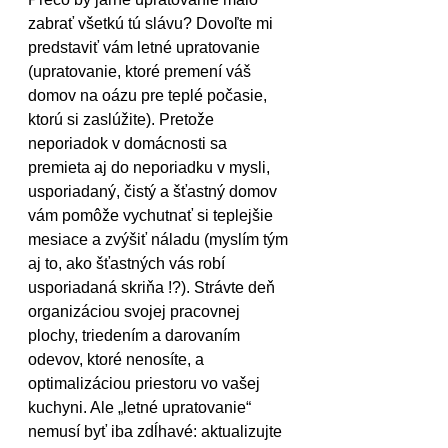
zabrať všetkú tú slávu? Dovoľte mi 
predstaviť vám letné upratovanie 
(upratovanie, ktoré premení váš 
domov na oázu pre teplé počasie, 
ktorú si zaslúžite). Pretože 
neporiadok v domácnosti sa 
premieta aj do neporiadku v mysli, 
usporiadaný, čistý a šťastný domov 
vám pomôže vychutnať si teplejšie 
mesiace a zvýšiť náladu (myslím tým 
aj to, ako šťastných vás robí 
usporiadaná skriňa !?). Strávte deň 
organizáciou svojej pracovnej 
plochy, triedením a darovaním 
odevov, ktoré nenosíte, a 
optimalizáciou priestoru vo vašej 
kuchyni. Ale „letné upratovanie“ 
nemusí byť iba zdĺhavé: aktualizujte 