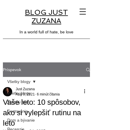
BLOG JUST
ZUZANA
In a world full of hate, be love
Príspevok
Všetky blogy
Just Zuzana
Všetky blogy
Aug 8, 2021
6 minút čítania
Vaše leto: 10 spôsobov,
Životný štýl
ako si vylepšiť rutinu na
Cestovanie
Dom a bývanie
leto
Recenzie