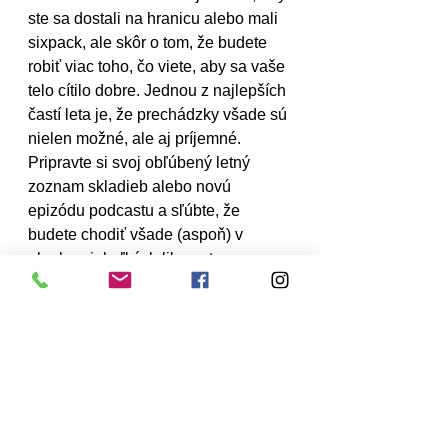
ste sa dostali na hranicu alebo mali 
sixpack, ale skôr o tom, že budete 
robiť viac toho, čo viete, aby sa vaše 
telo cítilo dobre. Jednou z najlepších 
častí leta je, že prechádzky všade sú 
nielen možné, ale aj príjemné. 
Pripravte si svoj obľúbený letný 
zoznam skladieb alebo novú 
epizódu podcastu a sľúbte, že 
budete chodiť všade (aspoň) v 
okruhu niekoľkých likometrov 
(bonus: pre planétu je to lepšie). Pri 
vzdialenejších cieľoch buďte 
kreatívni pri preprave (kolobežka, 
korčule alebo bicykel) . Prejdite sa 
napríklad na ďalšiu zastávku vlaku a 
urobte ešte pár krokov, alebo 
vyskúšajte jazdu na bicykli, ktorá 