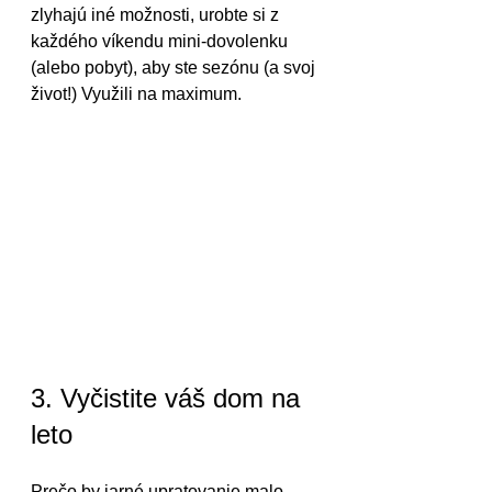
zlyhajú iné možnosti, urobte si z 
každého víkendu mini-dovolenku 
(alebo pobyt), aby ste sezónu (a svoj 
život!) Využili na maximum.
3. Vyčistite váš dom na 
leto
Prečo by jarné upratovanie malo 