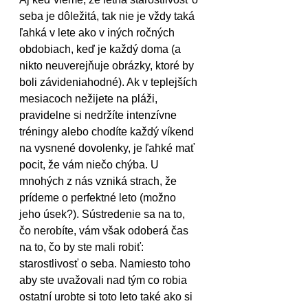
seba je dôležitá, tak nie je vždy taká 
ľahká v lete ako v iných ročných 
obdobiach, keď je každý doma (a 
nikto neuverejňuje obrázky, ktoré by 
boli závideniahodné). Ak v teplejších 
mesiacoch nežijete na pláži, 
pravidelne si nedržíte intenzívne 
tréningy alebo chodíte každý víkend 
na vysnené dovolenky, je ľahké mať 
pocit, že vám niečo chýba. U 
mnohých z nás vzniká strach, že 
prídeme o perfektné leto (možno 
jeho úsek?). Sústredenie sa na to, 
čo nerobíte, vám však odoberá čas 
na to, čo by ste mali robiť: 
starostlivosť o seba. Namiesto toho 
aby ste uvažovali nad tým co robia 
ostatní urobte si toto leto také ako si 