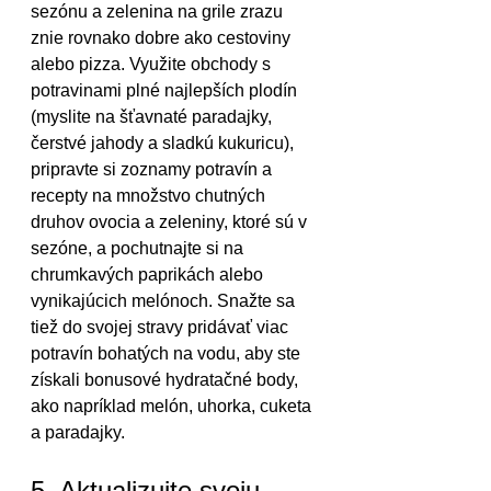
sezónu a zelenina na grile zrazu 
znie rovnako dobre ako cestoviny 
alebo pizza. Využite obchody s 
potravinami plné najlepších plodín 
(myslite na šťavnaté paradajky, 
čerstvé jahody a sladkú kukuricu), 
pripravte si zoznamy potravín a 
recepty na množstvo chutných 
druhov ovocia a zeleniny, ktoré sú v 
sezóne, a pochutnajte si na 
chrumkavých paprikách alebo 
vynikajúcich melónoch. Snažte sa 
tiež do svojej stravy pridávať viac 
potravín bohatých na vodu, aby ste 
získali bonusové hydratačné body, 
ako napríklad melón, uhorka, cuketa 
a paradajky.
5. Aktualizujte svoju 