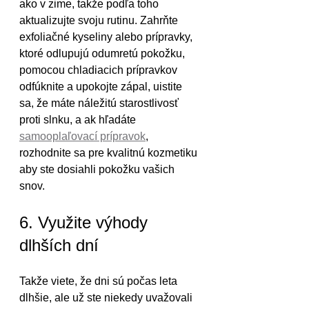
ako v zime, takže podľa toho 
aktualizujte svoju rutinu. Zahrňte 
exfoliačné kyseliny alebo prípravky, 
ktoré odlupujú odumretú pokožku, 
pomocou chladiacich prípravkov 
odfúknite a upokojte zápal, uistite 
sa, že máte náležitú starostlivosť 
proti slnku, a ak hľadáte 
samooplaľovací prípravok
, 
rozhodnite sa pre kvalitnú kozmetiku 
aby ste dosiahli pokožku vašich 
snov.
6. Využite výhody 
dlhších dní
Takže viete, že dni sú počas leta 
dlhšie, ale už ste niekedy uvažovali 