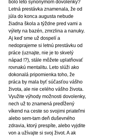
bolo leto synonymom dovolenky? 
Letná prestávka znamenala, že od 
júla do konca augusta nebude 
žiadna škola a týždne pred vami a 
výlety na bazén, zmrzlina a nanuky. 
Aj keď sme už dospelí a 
nedoprajeme si letnú prestávku od 
práce (uznajte, nie je to skvelý 
nápad !?), stále môžete uplatňovať 
rovnakú mentalitu. Leto slúži ako 
dokonalá pripomienka toho, že 
práca by mala byť súčasťou vášho 
života, ale nie celého vášho života. 
Využite výhody možnosti dovolenky, 
nech už to znamená predĺžený 
víkend na ceste so svojimi priateľmi 
alebo sem-tam deň duševného 
zdravia, ktorý prespíte, alebo vyjdite 
von a užívajte si svoj život. A ak 