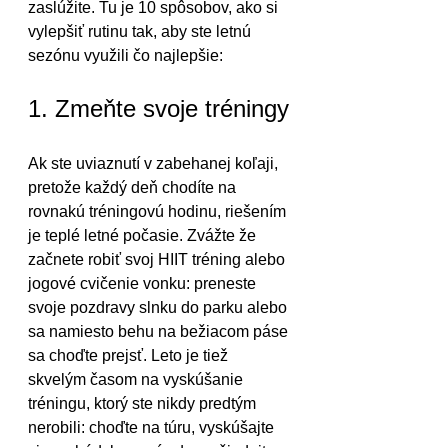
zaslúžite. Tu je 10 spôsobov, ako si 
vylepšiť rutinu tak, aby ste letnú 
sezónu využili čo najlepšie:
1. Zmeňte svoje tréningy
Ak ste uviaznutí v zabehanej koľaji, 
pretože každý deň chodíte na 
rovnakú tréningovú hodinu, riešením 
je teplé letné počasie. Zvážte že 
začnete robiť svoj HIIT tréning alebo 
jogové cvičenie vonku: preneste 
svoje pozdravy slnku do parku alebo 
sa namiesto behu na bežiacom páse 
sa choďte prejsť. Leto je tiež 
skvelým časom na vyskúšanie 
tréningu, ktorý ste nikdy predtým 
nerobili: choďte na túru, vyskúšajte 