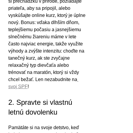
si prechádzku v prírode, požiadajte 
priateľa, aby sa pripojil, alebo 
vyskúšajte online kurz, ktorý je úplne 
nový. Bonus: vďaka dlhším dňom, 
teplejšiemu počasiu a jasnejšiemu 
slnečnému žiareniu máme v lete 
často najviac energie, takže využite 
výhody a zvýšte intenzitu: choďte na 
tanečný kurz, ak ste zvyčajne 
relaxačný typ dievčaťa alebo 
trénovať na maratón, ktorý si vždy 
chcel bežať. Len nezabudnite na
svoj SPF
!
2. Spravte si vlastnú 
letnú dovolenku
Pamätáte si na svoje detstvo, keď 