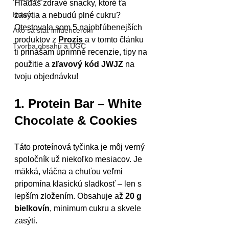
Hľadáš zdravé snacky, ktoré ťa 
Krása
zasýtia a nebudú plné cukru? 
Otestovala som 5 najobľúbenejších 
Ako sa stať influencerom
produktov z 
Prozis
 a v tomto článku 
Tvorba obsahu a UGC
ti prinášam úprimné recenzie, tipy na 
použitie a 
zľavový kód JWJZ
 na 
tvoju objednávku!
1. Protein Bar – White 
Chocolate & Cookies
Táto proteínová tyčinka je môj verný 
spoločník už niekoľko mesiacov. Je 
mäkká, vláčna a chuťou veľmi 
pripomína klasickú sladkosť – len s 
lepším zložením. Obsahuje až 
20 g 
bielkovín
, minimum cukru a skvele 
zasýti.