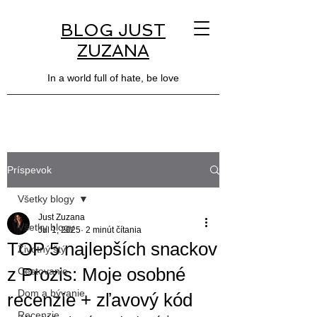
BLOG JUST
ZUZANA
In a world full of hate, be love
Príspevok
Všetky blogy
Just Zuzana
Všetky blogy
Jul 1, 2025
2 minút čítania
TOP 5 najlepších snackov
Životný štýl
z Prozis: Moje osobné
Cestovanie
Dom a bývanie
recenzie + zľavový kód
Recenzie