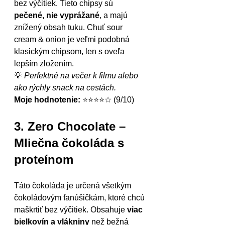
bez výčitiek. Tieto chipsy sú 
pečené, nie vyprážané
, a majú 
znížený obsah tuku. Chuť sour 
cream & onion je veľmi podobná 
klasickým chipsom, len s oveľa 
lepším zložením.
💡 
Perfektné na večer k filmu alebo 
ako rýchly snack na cestách.
Moje hodnotenie:
 ⭐⭐⭐⭐☆ (9/10)
3. Zero Chocolate – 
Mliečna čokoláda s 
proteínom
Táto čokoláda je určená všetkým 
čokoládovým fanúšičkám, ktoré chcú 
maškrtiť bez výčitiek. Obsahuje 
viac 
bielkovín a vlákniny
 než bežná 