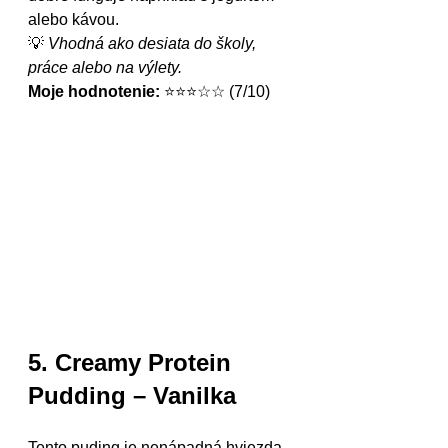
alebo kávou.
💡 
Vhodná ako desiata do školy, 
práce alebo na výlety.
Moje hodnotenie:
 ⭐⭐⭐☆☆ (7/10)
5. Creamy Protein 
Pudding – Vanilka
Tento puding je nenápadná hviezda 