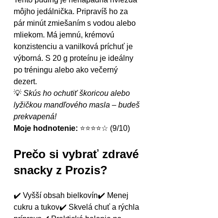
môjho jedálnička. Pripravíš ho za 
pár minút zmiešaním s vodou alebo 
mliekom. Má jemnú, krémovú 
konzistenciu a vanilková príchuť je 
výborná. S 20 g proteínu je ideálny 
po tréningu alebo ako večerný 
dezert.
💡 
Skús ho ochutiť škoricou alebo 
lyžičkou mandľového masla – budeš 
prekvapená!
Moje hodnotenie:
 ⭐⭐⭐⭐☆ (9/10)
Prečo si vybrať zdravé 
snacky z Prozis?
✔️ Vyšší obsah bielkovín✔️ Menej 
cukru a tukov✔️ Skvelá chuť a rýchla 