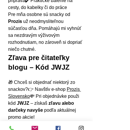
príprava✔️ Praktické balenie na 
cesty, do kabelky či do práce
Pre mňa osobne sú snacky od 
Prozis
 už neodmysliteľnou 
súčasťou dňa. Pomáhajú mi vyhnúť 
sa nezdravým výživovým 
rozhodnutiam, no zároveň si dopriať 
niečo chutné.
Zľava pre čitateľky 
blogu – Kód JWJZ
🎁 Chceš si objednať niektorý zo 
snackov?👉 Navštív e-shop 
Prozis 
Slovensko
💸 Pri objednávke použi 
kód 
JWJZ
 – získaš 
zľavu alebo 
darčeky navyše
 podľa aktuálnej 
promo akcie!