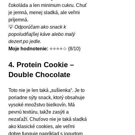
čokoláda a len minimum cukru. Chuť 
je jemná, menej sladká, ale veľmi 
príjemná.
💡 
Odporúčam ako snack k 
popoludňajšej káve alebo malý 
dezert po jedle.
Moje hodnotenie:
 ⭐⭐⭐⭐☆ (8/10)
4. Protein Cookie – 
Double Chocolate
Toto nie je len taká „sušienka“. Je to 
poriadne sýty snack, ktorý obsahuje 
vysoké množstvo bielkovín. Má 
pevnú textúru, takže zasýti a 
nezaťaží. Chuťovo nie je taká sladká 
ako klasické cookies, ale veľmi 
dobre funguje napríklad s jogurtom 