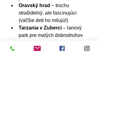
Oravský hrad
 – trochu 
strašidelný, ale fascinujúci 
(väčšie deti ho milujú!)
Tarzania v Zuberci
 – lanový 
park pre malých dobrodruhov
Ubytovanie:
Rodinné chaty alebo apartmány v 
Zuberci, Námestove alebo Dolnom 
Kubíne.
✨ Záver: Slovenské leto 
ako zážitok
Nezáleží na tom, či si vyberiete hory, 
jazerá alebo aquaparky – Slovensko 
má v lete čo ponúknuť. Pre nás bola 
najviac “wow” kombinácia aktívneho 