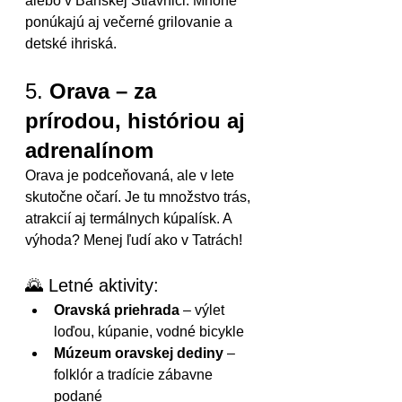
alebo v Banskej Štiavnici. Mnohé 
ponúkajú aj večerné grilovanie a 
detské ihriská.
5. 
Orava – za 
prírodou, históriou aj 
adrenalínom
Orava je podceňovaná, ale v lete 
skutočne očarí. Je tu množstvo trás, 
atrakcií aj termálnych kúpalísk. A 
výhoda? Menej ľudí ako v Tatrách!
🌄 Letné aktivity:
Oravská priehrada
 – výlet 
loďou, kúpanie, vodné bicykle
Múzeum oravskej dediny
 – 
folklór a tradície zábavne 
podané