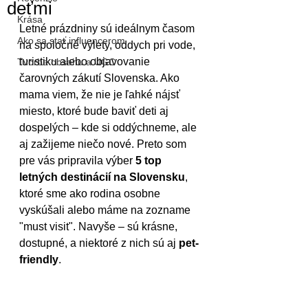
deťmi
Krása
Letné prázdniny sú ideálnym časom 
Ako sa stať influencerom
na spoločné výlety, oddych pri vode, 
turistiku alebo objavovanie 
Tvorba obsahu a UGC
čarovných zákutí Slovenska. Ako 
mama viem, že nie je ľahké nájsť 
miesto, ktoré bude baviť deti aj 
dospelých – kde si oddýchneme, ale 
aj zažijeme niečo nové. Preto som 
pre vás pripravila výber 
5 top 
letných destinácií na Slovensku
, 
ktoré sme ako rodina osobne 
vyskúšali alebo máme na zozname 
"must visit". Navyše – sú krásne, 
dostupné, a niektoré z nich sú aj 
pet-
friendly
.