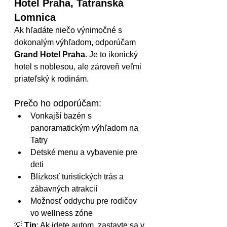
Hotel Praha, Tatranská 
Lomnica
Ak hľadáte niečo výnimočné s 
dokonalým výhľadom, odporúčam 
Grand Hotel Praha
. Je to ikonický 
hotel s noblesou, ale zároveň veľmi 
priateľský k rodinám.
Prečo ho odporúčam:
Vonkajší bazén s 
panoramatickým výhľadom na 
Tatry
Detské menu a vybavenie pre 
deti
Blízkosť turistických trás a 
zábavných atrakcií
Možnosť oddychu pre rodičov 
vo wellness zóne
💡 
Tip
: Ak idete autom, zastavte sa v 