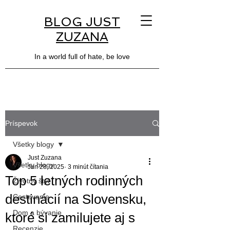
BLOG JUST
ZUZANA
In a world full of hate, be love
Príspevok
Všetky blogy
Just Zuzana
Všetky blogy
Jun 28, 2025
3 minút čítania
Top 5 letných rodinných
Životný štýl
destinácií na Slovensku,
Cestovanie
Dom a bývanie
ktoré si zamilujete aj s
Recenzie