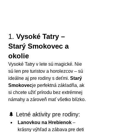
1. 
Vysoké Tatry – 
Starý Smokovec a 
okolie
Vysoké Tatry v lete sú magické. Nie 
sú len pre turistov a horolezcov – sú 
ideálne aj pre rodiny s deťmi. 
Starý 
Smokovec
je perfektná základňa, ak 
si chcete užiť prírodu bez extrémnej 
námahy a zároveň mať všetko blízko.
🌲 Letné aktivity pre rodiny:
Lanovkou na Hrebienok
 – 
krásny výhľad a zábava pre deti 