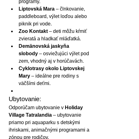
programy.
Liptovská Mara
 – člnkovanie, 
paddleboard, výlet loďou alebo 
piknik pri vode.
Zoo Kontakt
 – deti môžu kŕmiť 
zvieratá a hladkať mláďatká.
Demänovská jaskyňa 
slobody
 – osviežujúci výlet pod 
zem, vhodný aj v horúčavách.
Cyklotrasy okolo Liptovskej 
Mary
 – ideálne pre rodiny s 
väčšími deťmi.
Ubytovanie:
Odporúčam ubytovanie v 
Holiday 
Village Tatralandia
 – ubytovanie 
priamo pri aquaparku s detskými 
ihriskami, animačnými programami a 
zónou pre rodičov.