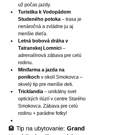
už počas jazdy.
Turistika k Vodopádom 
Studeného potoka
 – trasa je 
nenáročná a zvládne ju aj 
menšie dieťa.
Letná bobová dráha v 
Tatranskej Lomnici
 – 
adrenalínová zábava pre celú 
rodinu.
Minifarma a jazda na 
poníkoch
 v okolí Smokovca – 
skvelý tip pre menšie deti.
Tricklandia
 – unikátny svet 
optických ilúzií v centre Starého 
Smokovca. Zábava pre celú 
rodinu + parádne fotky!
🏨 Tip na ubytovanie: 
Grand 