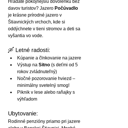
Hľadáte pokojnejšiu dovolenku bez 
davov turistov? Jazero 
Počúvadlo
je krásne prírodné jazero v 
Štiavnických vrchoch, kde si 
oddýchnete v tieni stromov a deti sa 
vyšantia vo vode.
🛶 Letné radosti:
Kúpanie a člnkovanie na jazere
Výstup na 
Sitno
 (s deťmi od 5 
rokov zvládnuteľný)
Nočné pozorovanie hviezd – 
minimálny svetelný smog!
Piknik v lese alebo raňajky s 
výhľadom
Ubytovanie:
Rodinné penzióny priamo pri jazere 