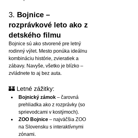
3. 
Bojnice – 
rozprávkové leto ako z 
detského filmu
Bojnice sú ako stvorené pre letný 
rodinný výlet. Mesto ponúka ideálnu 
kombináciu histórie, zvieratiek a 
zábavy. Navyše, všetko je blízko – 
zvládnete to aj bez auta.
🏰 Letné zážitky:
Bojnický zámok
 – čarovná 
prehliadka ako z rozprávky (so 
sprievodcami v kostýmoch).
ZOO Bojnice
 – najväčšia ZOO 
na Slovensku s interaktívnymi 
zónami.