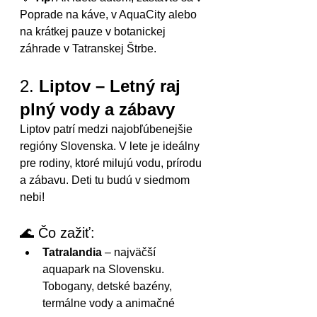
Poprade na káve, v AquaCity alebo 
na krátkej pauze v botanickej 
záhrade v Tatranskej Štrbe.
2. 
Liptov – Letný raj 
plný vody a zábavy
Liptov patrí medzi najobľúbenejšie 
regióny Slovenska. V lete je ideálny 
pre rodiny, ktoré milujú vodu, prírodu 
a zábavu. Deti tu budú v siedmom 
nebi!
🌊 Čo zažiť:
Tatralandia
 – najväčší 
aquapark na Slovensku. 
Tobogany, detské bazény, 
termálne vody a animačné 