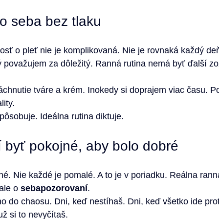
 o seba bez tlaku
osť o pleť nie je komplikovaná. Nie je rovnaká každý deň.
ý považujem za dôležitý. Ranná rutina nemá byť ďalší z
láchnutie tváre a krém. Inokedy si doprajem viac času. P
ity.
pôsobuje. Ideálna rutina diktuje.
byť pokojné, aby bolo dobré
hé. Nie každé je pomalé. A to je v poriadku. Reálna rann
ale o 
sebapozorovaní
.
o do chaosu. Dni, keď nestíhaš. Dni, keď všetko ide prot
už si to nevyčítaš.