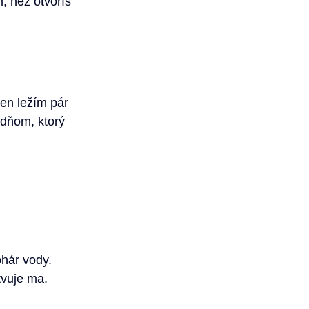
 než otvoríš 
en ležím pár 
 dňom, ktorý 
ohár vody. 
tvuje ma.