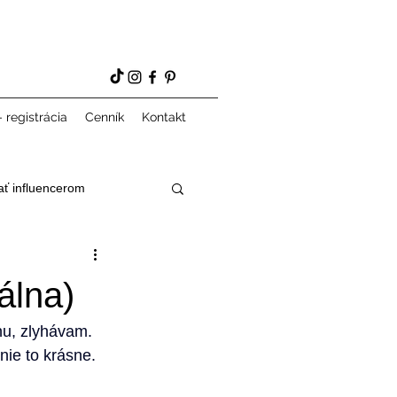
 registrácia
Cenník
Kontakt
ať influencerom
álna)
u, zlyhávam. 
nie to krásne. 