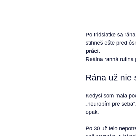
Po tridsiatke sa rána
stihneš ešte pred ôs
práci
.
Reálna ranná rutina 
Rána už nie 
Kedysi som mala poc
„neurobím pre seba“,
opak.
Po 30 už telo nepotr