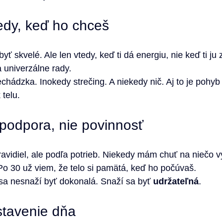
edy, keď ho chceš
ť skvelé. Ale len vtedy, keď ti dá energiu, nie keď ti ju 
a univerzálne rady.
chádzka. Inokedy strečing. A niekedy nič. Aj to je pohyb
telu.
podpora, nie povinnosť
vidiel, ale podľa potrieb. Niekedy mám chuť na niečo v
 Po 30 už viem, že telo si pamätá, keď ho počúvaš.
sa nesnaží byť dokonalá. Snaží sa byť 
udržateľná
.
stavenie dňa