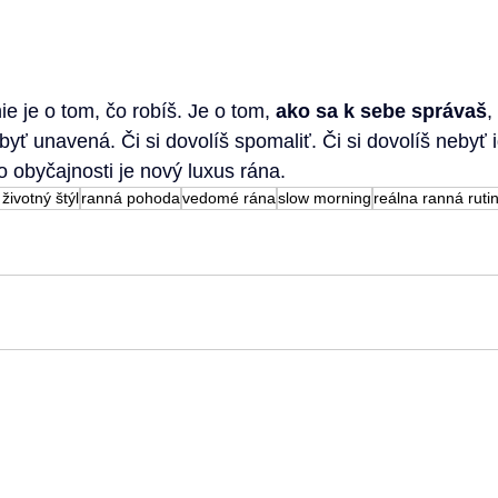
e je o tom, čo robíš. Je o tom, 
ako sa k sebe správaš
,
 byť unavená. Či si dovolíš spomaliť. Či si dovolíš nebyť 
o obyčajnosti je nový luxus rána.
životný štýl
ranná pohoda
vedomé rána
slow morning
reálna ranná ruti