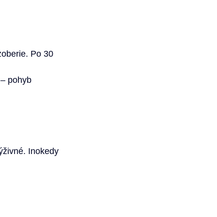
zoberie. Po 30 
 – pohyb 
ýživné. Inokedy 