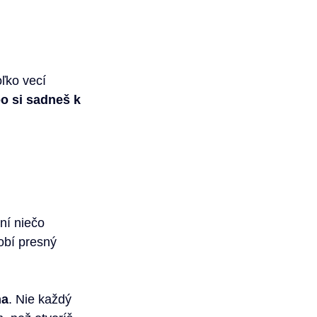
oľko vecí 
o si sadneš k 
ní niečo 
obí presný 
ňa
. Nie každý 