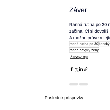
Záver
Ranná rutina po 30 ni
začína. Či si dovolíš
A možno práve v tejt
ranná rutina po 30
ženský 
ranné návyky ženy
Životný štýl
Posledné príspevky