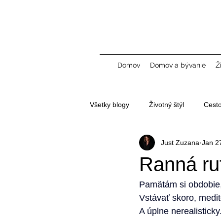
Domov
Domov a bývanie
Ž
Všetky blogy
Životný štýl
Cest
Just Zuzana
Jan 2
Tvorba obsahu a UGC
Ranná rut
Pamätám si obdobie,
Vstávať skoro, medito
A úplne nerealisticky