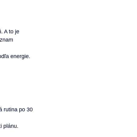
 A to je 
oznam 
odľa energie. 
á rutina po 30 
i plánu. 