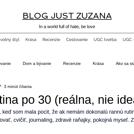
BLOG JUST ZUZANA
In a world full of hate, be love
ivotný štýl
Krása
Recenzie
Cestovanie
UGC tvorba
UGC -
ovanie
Dom a bývanie
Recenzie
Krása
Ako sa st
7
3 minút čítania
ina po 30 (reálna, nie ide
 keď som mala pocit, že ak nemám dokonalú rannú rutin
vať, cvičiť, journaling, zdravé raňajky, pokojná myseľ. Z
.