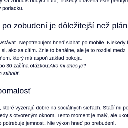
y sa zobudíš oddýchnutá, inokedy unavená ešte predtým,
v poriadku.
po zobudení je dôležitejší než plán
stávať. Nepotrebujem hneď siahať po mobile. Niekedy l
i, ako sa cítim. Znie to banálne, ale je to rozdiel medzi
dňom, ktorý má aspoň základ pokoja.
po 30 začína otázkou:
Ako mi dnes je?
 stihnúť.
 pomalosť
, ktoré vyzerajú dobre na sociálnych sieťach. Stačí mi p
ekedy s otvoreným oknom. Tento moment je malý, ale uko
lo potrebuje jemnosť. Nie výkon hneď po prebudení.