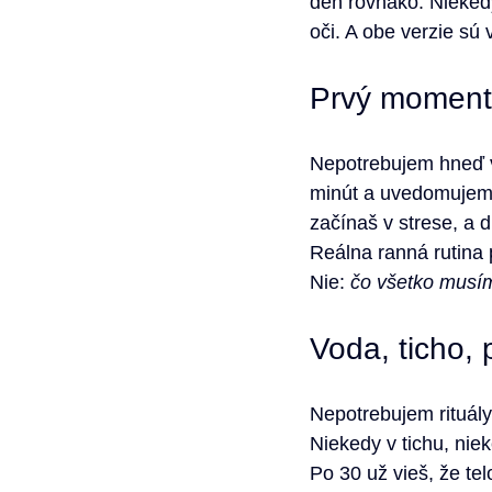
deň rovnako. Nieked
oči. A obe verzie sú 
Prvý moment 
Nepotrebujem hneď v
minút a uvedomujem s
začínaš v strese, a 
Reálna ranná rutina 
Nie: 
čo všetko musím
Voda, ticho,
Nepotrebujem rituály
Niekedy v tichu, ni
Po 30 už vieš, že te