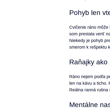
Pohyb len vt
Cvičenie ráno môže by
som prestala veriť n
Niekedy je pohyb pre
smerom k rešpektu k 
Raňajky ako 
Ráno nejem podľa pra
len na kávu a ticho.
Reálna ranná rutina 
Mentálne na