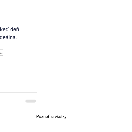
 keď deň 
ideálna.
na
Pozrieť si všetky