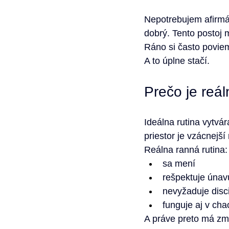
Nepotrebujem afirmác
dobrý. Tento postoj m
Ráno si často poviem
A to úplne stačí.
Prečo je reál
Ideálna rutina vytvár
priestor je vzácnejší
Reálna ranná rutina:
sa mení
rešpektuje únav
nevyžaduje disc
funguje aj v ch
A práve preto má zm