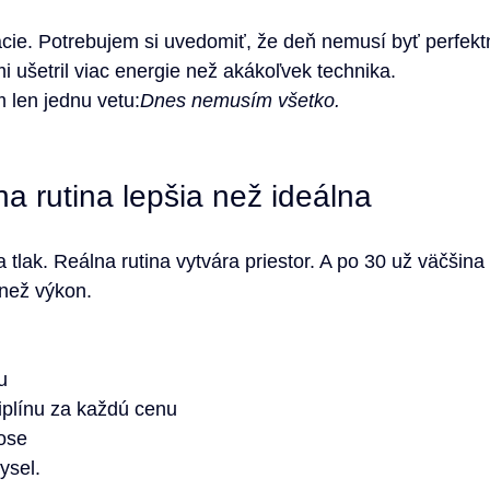
ie. Potrebujem si uvedomiť, že deň nemusí byť perfektn
i ušetril viac energie než akákoľvek technika.
 len jednu vetu:
Dnes nemusím všetko.
na rutina lepšia než ideálna
a tlak. Reálna rutina vytvára priestor. A po 30 už väčšina 
 než výkon.
u
iplínu za každú cenu
aose
ysel.