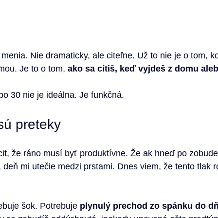
 menia. Nie dramaticky, ale citeľne. Už to nie je o tom, k
mou. Je to o tom, 
ako sa cítiš, keď vyjdeš z domu aleb
po 30 nie je ideálna. Je funkčná.
sú preteky
it, že ráno musí byť produktívne. Že ak hneď po zobude
 deň mi utečie medzi prstami. Dnes viem, že tento tlak r
ebuje šok. Potrebuje 
plynulý prechod zo spánku do d