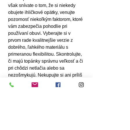
však snívate o tom, že si niekedy 
obujete ihličkové opätky, venujte 
pozornosť niekoľkým faktorom, ktoré 
vám zabezpečia pohodlie pri 
používaní obuvi. Vyberajte si v 
prvom rade kvalitnejšie verzie z 
dobrého, ľahkého materiálu s 
primeranou flexibilitou. Skontrolujte, 
či majú topánky správnu veľkosť a či 
pri chôdzi netlačia alebo sa 
nezošmykujú. Nekupujte si ani príliš 
vysoké podpätky – ak chcete 
pohodlie, obmedzte sa na modely 
pod 8 cm.
kožené mokasíny
dámske topánky
dámsky štýl
jesenná obuv
fashion blog
sneakersy na podpätku
športová obuv pre ženy
dámske lodičky
tipy na obuv
Chelsea čižmy