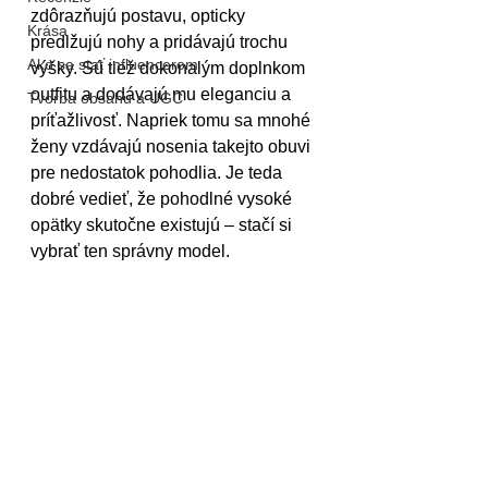
zdôrazňujú postavu, opticky 
Krása
predlžujú nohy a pridávajú trochu 
Ako sa stať influencerom
výšky. Sú tiež dokonalým doplnkom 
outfitu a dodávajú mu eleganciu a 
Tvorba obsahu a UGC
príťažlivosť. Napriek tomu sa mnohé 
ženy vzdávajú nosenia takejto obuvi 
pre nedostatok pohodlia. Je teda 
dobré vedieť, že pohodlné vysoké 
opätky skutočne existujú – stačí si 
vybrať ten správny model.