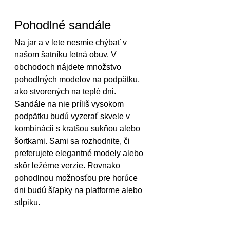
Pohodlné sandále
Na jar a v lete nesmie chýbať v 
našom šatníku letná obuv. V 
obchodoch nájdete množstvo 
pohodlných modelov na podpätku, 
ako stvorených na teplé dni. 
Sandále na nie príliš vysokom 
podpätku budú vyzerať skvele v 
kombinácii s kratšou sukňou alebo 
šortkami. Sami sa rozhodnite, či 
preferujete elegantné modely alebo 
skôr ležérne verzie. Rovnako 
pohodlnou možnosťou pre horúce 
dni budú šľapky na platforme alebo 
stĺpiku. 