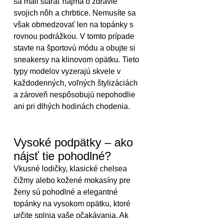
sa mali starať najmä o zdravie 
svojich nôh a chrbtice. Nemusíte sa 
však obmedzovať len na topánky s 
rovnou podrážkou. V tomto prípade 
stavte na športovú módu a obujte si 
sneakersy na klinovom opätku. Tieto 
typy modelov vyzerajú skvele v 
každodenných, voľných štylizáciách 
a zároveň nespôsobujú nepohodlie 
ani pri dlhých hodinách chodenia. 
Vysoké podpätky – ako 
nájsť tie pohodlné?
Vkusné lodičky, klasické chelsea 
čižmy alebo kožené mokasíny pre 
ženy sú pohodlné a elegantné 
topánky na vysokom opätku, ktoré 
určite splnia vaše očakávania. Ak 