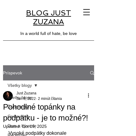
BLOG JUST
ZUZANA
In a world full of hate, be love
Príspevok
Všetky blogy
Just Zuzana
Všetky blogy
Jun 8, 2022
2 minút čítania
Pohodlné topánky na
Životný štýl
podpätku - je to možné?!
Cestovanie
Dom a bývanie
Updated:
Oct 16, 2025
Vysoké podpätky dokonale 
Recenzie