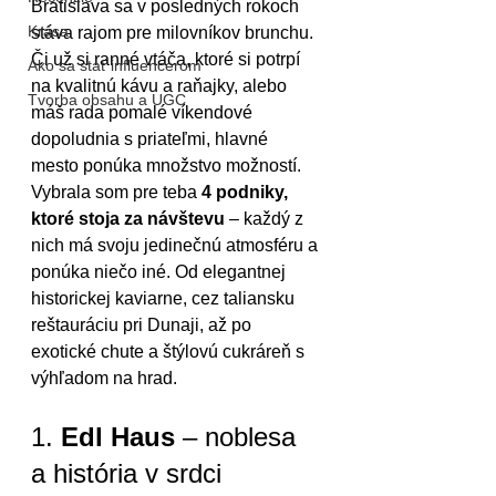
Bratislava sa v posledných rokoch 
Krása
stáva rajom pre milovníkov brunchu. 
Či už si ranné vtáča, ktoré si potrpí 
Ako sa stať influencerom
na kvalitnú kávu a raňajky, alebo 
Tvorba obsahu a UGC
máš rada pomalé víkendové 
dopoludnia s priateľmi, hlavné 
mesto ponúka množstvo možností.
Vybrala som pre teba 
4 podniky, 
ktoré stoja za návštevu
 – každý z 
nich má svoju jedinečnú atmosféru a 
ponúka niečo iné. Od elegantnej 
historickej kaviarne, cez taliansku 
reštauráciu pri Dunaji, až po 
exotické chute a štýlovú cukráreň s 
výhľadom na hrad.
1. 
Edl Haus
 – noblesa 
a história v srdci 