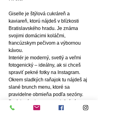
Giselle je štýlová cukráreň a 
kaviareň, ktorú nájdeš v blízkosti 
Bratislavského hradu. Je známa 
svojimi domácimi koláčmi, 
francúzskym pečivom a výbornou 
kávou.
Interiér je moderný, svetlý a veľmi 
fotogenický – ideálny, ak si chceš 
spraviť pekné fotky na Instagram. 
Okrem sladkých raňajok tu nájdeš aj 
slané brunch menu, ktoré sa 
pravidelne obmieňa podľa sezóny. 
Perfektné miesto na nedeľné ráno s 
kamarátkou alebo romantické 
stretnutie.
Zhrnutie