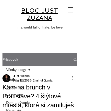
BLOG JUST
ZUZANA
In a world full of hate, be love
Príspevok
Všetky blogy
Just Zuzana
Všetky blogy
Aug 11, 2025
2 minút čítania
Kam na brunch v
Životný štýl
Bratislave? 4 štýlové
Cestovanie
Dom a bývanie
miesta, ktoré si zamiluješ
Recenzie