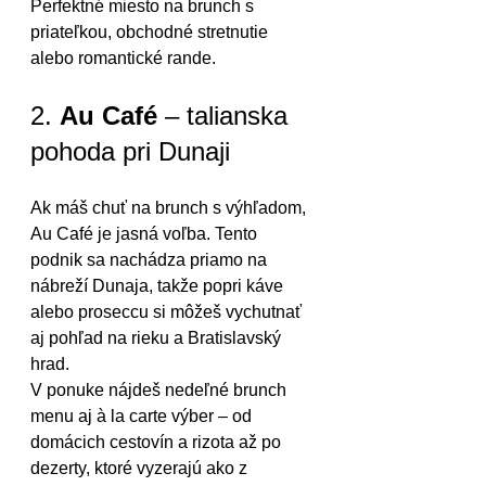
Perfektné miesto na brunch s 
priateľkou, obchodné stretnutie 
alebo romantické rande.
2. 
Au Café
 – talianska 
pohoda pri Dunaji
Ak máš chuť na brunch s výhľadom, 
Au Café je jasná voľba. Tento 
podnik sa nachádza priamo na 
nábreží Dunaja, takže popri káve 
alebo proseccu si môžeš vychutnať 
aj pohľad na rieku a Bratislavský 
hrad.
V ponuke nájdeš nedeľné brunch 
menu aj à la carte výber – od 
domácich cestovín a rizota až po 
dezerty, ktoré vyzerajú ako z 