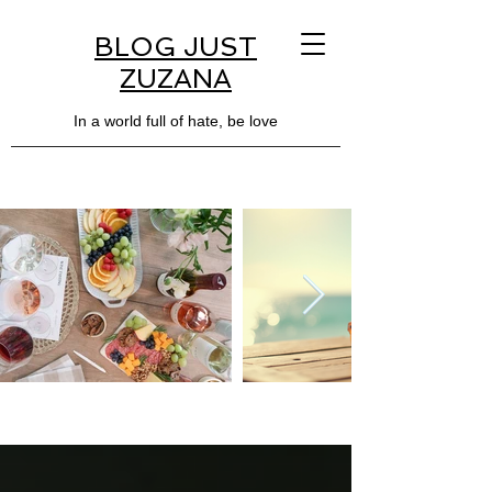
BLOG JUST
ZUZANA
In a world full of hate, be love