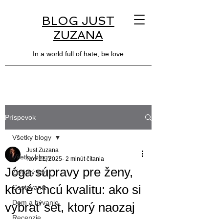
BLOG JUST
ZUZANA
In a world full of hate, be love
Príspevok
Všetky blogy
Just Zuzana
Všetky blogy
Nov 21, 2025
2 minút čítania
Jóga súpravy pre ženy,
Životný štýl
ktoré chcú kvalitu: ako si
Cestovanie
Dom a bývanie
vybrať set, ktorý naozaj
Recenzie