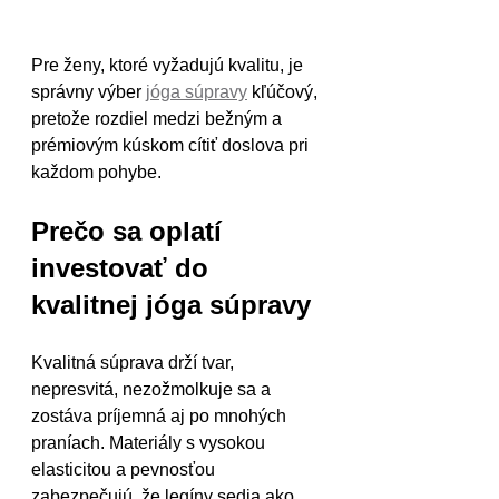
Pre ženy, ktoré vyžadujú kvalitu, je 
správny výber 
jóga súpravy
 kľúčový, 
pretože rozdiel medzi bežným a 
prémiovým kúskom cítiť doslova pri 
každom pohybe.
Prečo sa oplatí 
investovať do 
kvalitnej jóga súpravy
Kvalitná súprava drží tvar, 
nepresvitá, nezožmolkuje sa a 
zostáva príjemná aj po mnohých 
praníach. Materiály s vysokou 
elasticitou a pevnosťou 
zabezpečujú, že legíny sedia ako 