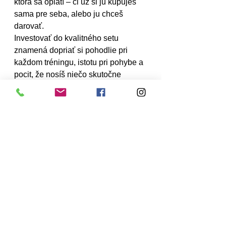
ktorá sa oplatí – či už si ju kupuješ 
sama pre seba, alebo ju chceš 
darovať.
Investovať do kvalitného setu 
znamená dopriať si pohodlie pri 
každom tréningu, istotu pri pohybe a 
pocit, že nosíš niečo skutočne 
premyslené. A to je luxus, ktorý si 
môže dopriať každá žena, ktorá vie, 
čo chce.
prémiová jóga súprava
kvalitná jóga súprava
jóga set pre ženy
športová súprava
športové oblečenie
Životný štýl