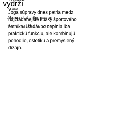
vydrží
Krása
Jóga súpravy dnes patria medzi 
Ako sa stať influencerom
najžiadanejšie kúsky športového 
šatníka. Už dávno neplnia iba 
Tvorba obsahu a UGC
praktickú funkciu, ale kombinujú 
pohodlie, estetiku a premyslený 
dizajn.