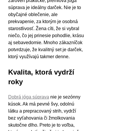
zároveň praktické, prémiová jóga 
súprava je ideálny darček. Nie je to 
obyčajné oblečenie, ale 
prekvapenie, za ktorým je osobná 
starostlivosť. Žena cíti, že si vybral 
niečo, čo jej prinesie pohodlie, krásu 
aj sebavedomie. Mnoho zákazníčok 
potvrdzuje, že kvalitný set je darček, 
ktorý využívajú takmer denne.
Kvalita, ktorá vydrží 
roky
Dobrá jóga súprava
 nie je sezónny 
kúsok. Ak má pevné švy, odolnú 
látku a prepracovaný strih, vydrží 
bez vyťahovania či žmolkovania 
skutočne dlho. Preto je to voľba, 