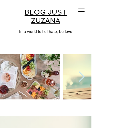
BLOG JUST
ZUZANA
In a world full of hate, be love