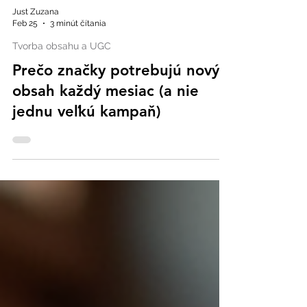
Just Zuzana
Feb 25
3 minút čítania
Tvorba obsahu a UGC
Prečo značky potrebujú nový
obsah každý mesiac (a nie
jednu veľkú kampaň)