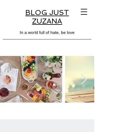
BLOG JUST
ZUZANA
In a world full of hate, be love