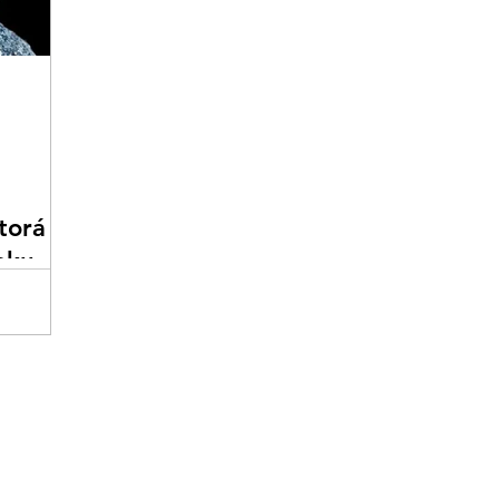
torá je
oku