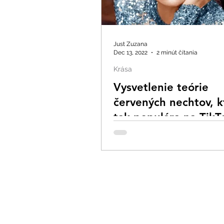
Just Zuzana
Dec 13, 2022
2 minút čítania
Krása
Vysvetlenie teórie
červených nechtov, k
tak populára na TikT