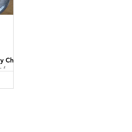
y Chic
né
i