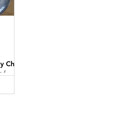
y Chic
né
i