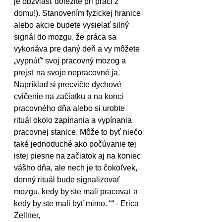
je obzvlášť dôležité pri práci z 
domu!). Stanovením fyzickej hranice 
alebo akcie budete vysielať silný 
signál do mozgu, že práca sa 
vykonáva pre daný deň a vy môžete 
„vypnúť“ svoj pracovný mozog a 
prejsť na svoje nepracovné ja. 
Napríklad si precvičte dychové 
cvičenie na začiatku a na konci 
pracovného dňa alebo si urobte 
rituál okolo zapínania a vypínania 
pracovnej stanice. Môže to byť niečo 
také jednoduché ako počúvanie tej 
istej piesne na začiatok aj na koniec 
vášho dňa, ale nech je to čokoľvek, 
denný rituál bude signalizovať 
mozgu, kedy by ste mali pracovať a 
kedy by ste mali byť mimo. ““ - Erica 
Zellner,