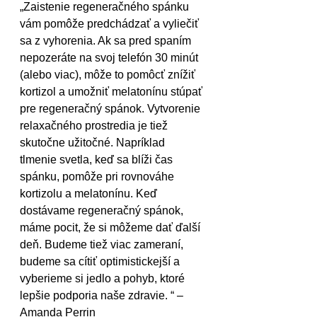
„Zaistenie regeneračného spánku 
vám pomôže predchádzať a vyliečiť 
sa z vyhorenia. Ak sa pred spaním 
nepozeráte na svoj telefón 30 minút 
(alebo viac), môže to pomôcť znížiť 
kortizol a umožniť melatonínu stúpať 
pre regeneračný spánok. Vytvorenie 
relaxačného prostredia je tiež 
skutočne užitočné. Napríklad 
tlmenie svetla, keď sa blíži čas 
spánku, pomôže pri rovnováhe 
kortizolu a melatonínu. Keď 
dostávame regeneračný spánok, 
máme pocit, že si môžeme dať ďalší 
deň. Budeme tiež viac zameraní, 
budeme sa cítiť optimistickejší a 
vyberieme si jedlo a pohyb, ktoré 
lepšie podporia naše zdravie. “ –
Amanda Perrin