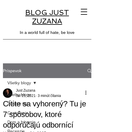
BLOG JUST
ZUZANA
In a world full of hate, be love
Príspevok
Všetky blogy
Just Zuzana
Všetky blogy
Jul 15, 2021
3 minút čítania
Cítite sa vyhorený? Tu je
Životný štýl
7 spôsobov, ktoré
Cestovanie
Dom a bývanie
odporúčajú odbornící
Recenzie