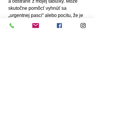
a odstrániť z mojej tabuľky. Môže 
skutočne pomôcť vyhnúť sa 
„urgentnej pasci“ alebo pocitu, že je 
neustále pod stresom, čo často 
vedie k vyhoreniu. Je to vynikajúci 
nástroj, ak máte pocit, že ste vždy 
príliš pos stresom alebo máte pocit, 
že ste neustále zaneprázdnení, ale 
nevšimnete si žiadny pokrok vo 
svojich cieľoch. “ –Erin D’Elia 
Assenza, coach
7. Opierajte sa o ľudí, 
ktorým dôverujete
„Aj keď si nemôžete vždy vybrať 
svojich kolegov, môžete si zvoliť 
množstvo energie a času, ktoré 