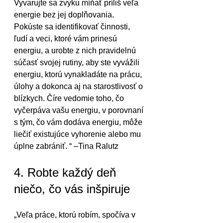
Vyvarujte sa zvyku míňať príliš veľa 
energie bez jej doplňovania. 
Pokúste sa identifikovať činnosti, 
ľudí a veci, ktoré vám prinesú 
energiu, a urobte z nich pravidelnú 
súčasť svojej rutiny, aby ste vyvážili 
energiu, ktorú vynakladáte na prácu, 
úlohy a dokonca aj na starostlivosť o 
blízkych. Číre vedomie toho, čo 
vyčerpáva vašu energiu, v porovnaní 
s tým, čo vám dodáva energiu, môže 
liečiť existujúce vyhorenie alebo mu 
úplne zabrániť. “ –Tina Ralutz
4. Robte každý deň 
niečo, čo vás inšpiruje
„Veľa práce, ktorú robím, spočíva v 