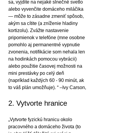
sa, vyjdite na nejaké slnečné svetlo 
alebo vyvenčite domáceho miláčika 
— môže to zásadne zmeniť spôsob, 
akým sa cítite (a zníženie hladiny 
kortizolu). Zvážte nastavenie 
pripomienok v telefóne (mne osobne 
pomohlo aj permanentné vypnutie 
zvonenia, notifikácie som nehala len 
na hodinkách pomocou vybrácii) 
alebo použitie časovej možnosti na 
mini prestávky po celý deň 
(napríklad každých 60 - 90 minút, ak 
to váš plán umožňuje). “ –Ivy Carson,
2. Vytvorte hranice
„Vytvorte fyzickú hranicu okolo 
pracovného a domáceho života (to 