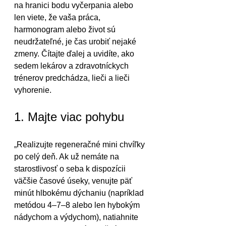
na hranici bodu vyčerpania alebo 
len viete, že vaša práca, 
harmonogram alebo život sú 
neudržateľné, je čas urobiť nejaké 
zmeny. Čítajte ďalej a uvidíte, ako 
sedem lekárov a zdravotníckych 
trénerov predchádza, lieči a lieči 
vyhorenie.
1. Majte viac pohybu
„Realizujte regeneračné mini chvíľky 
po celý deň. Ak už nemáte na 
starostlivosť o seba k dispozícii 
väčšie časové úseky, venujte päť 
minút hlbokému dýchaniu (napríklad 
metódou 4–7–8 alebo len hybokým 
nádychom a výdychom), natiahnite 