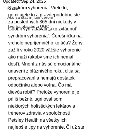
Updated:
Sep 24, 2025
Syndróm vyhorenia: Viete to, 
Krása
nemilujete to a pravdepodobne ste 
Ako sa stať influencerom
za posledných 365 dní niekedy v 
Tvorba obsahu a UGC
Googli vyhľadávali „ako zvládnuť 
syndróm vyhorenia“. Čerešnička na 
vrchole nepríjemného koláča? Ženy 
zažili v roku 2020 väčšie vyhorenie 
ako muži (akoby sme ich nemali 
dosť). Mnohí z nás sú emocionálne 
unavení z bláznivého roku, cítia sa 
prepracovaní a nemajú dostatok 
odpočinku alebo voľna. Čo má 
dievča robiť? Pretože vyhorenie je 
príliš bežné, ugriloval som 
niektorých holistických lekárov a 
trénerov zdravia v spoločnosti 
Petsley Health na všetky ich 
najlepšie tipy na vyhorenie. Či už ste 