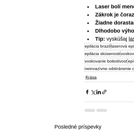
Laser bolí men
Zákrok je čoraz
Žiadne dorasta
Dlhodobo výho
Tip:
 vyskúšaj 
la
epilácia brazil
laserová epi
epilácia skúsenosti
voskov
voskovanie bolestivosť
epi
neinvazívne odstránenie 
Krása
Posledné príspevky