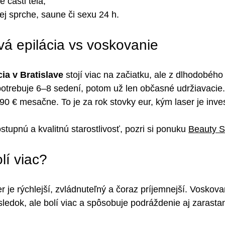
 časti tela,
ej sprche, saune či sexu 24 h.
vá epilácia vs voskovanie
cia v Bratislave
 stojí viac na začiatku, ale z dlhodobého
 potrebuje 6–8 sedení, potom už len občasné udržiavacie.
0 € mesačne. To je za rok stovky eur, kým laser je invest
tupnú a kvalitnú starostlivosť, pozri si ponuku 
Beauty Sv
lí viac?
r je rýchlejší, zvládnuteľný a čoraz príjemnejší. Voskova
sledok, ale bolí viac a spôsobuje podráždenie aj zarastan