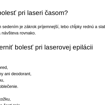
olesť pri laseri časom?
sedením je zákrok príjemnejší, lebo chĺpky rednú a slab
á návšteva rovnako.
rniť bolesť pri laserovej epilácii
pred,
y ani deodorant,
nu,
 oblečenie.
kožku,