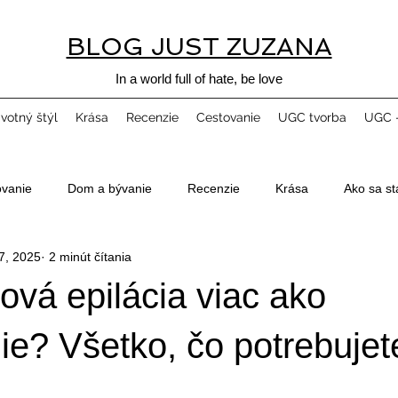
BLOG JUST ZUZANA
In a world full of hate, be love
ivotný štýl
Krása
Recenzie
Cestovanie
UGC tvorba
UGC -
ovanie
Dom a bývanie
Recenzie
Krása
Ako sa st
7, 2025
2 minút čítania
rová epilácia viac ako
e? Všetko, čo potrebujet