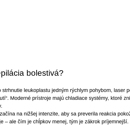
pilácia bolestivá?
 strhnutie leukoplastu jedným rýchlym pohybom, laser p
utí“. Moderné prístroje majú chladiace systémy, ktoré zni
.
začína na nižšej intenzite, aby sa preverila reakcia pok
e – ale čím je chĺpkov menej, tým je zákrok príjemnejší.