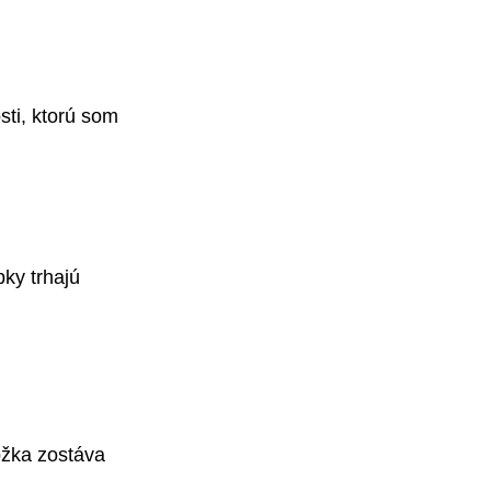
sti, ktorú som 
pky trhajú 
ožka zostáva 