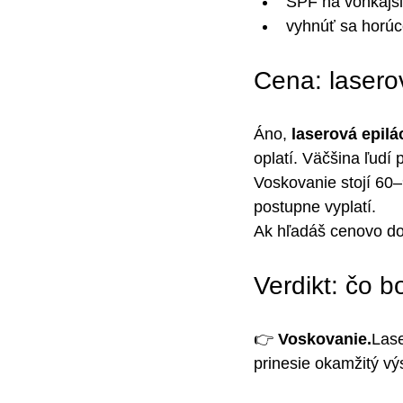
SPF na vonkajšie
vyhnúť sa horúc
Cena: lasero
Áno, 
laserová epilá
oplatí. Väčšina ľudí
Voskovanie stojí 60–9
postupne vyplatí.
Ak hľadáš cenovo dos
Verdikt: čo bo
👉 
Voskovanie.
Lase
prinesie okamžitý vý