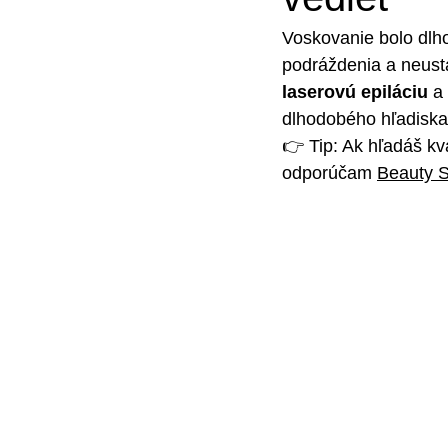
Voskovanie bolo dlho
podráždenia a neust
laserovú epiláciu
 a
dlhodobého hľadiska,
👉 Tip: Ak hľadáš kv
odporúčam 
Beauty S