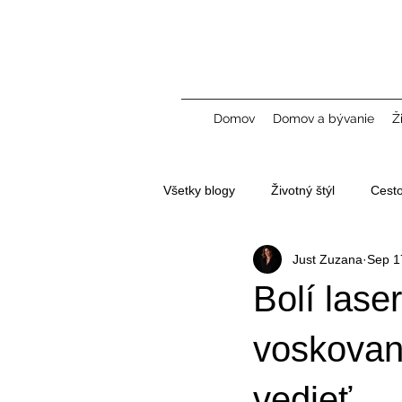
Domov
Domov a bývanie
Ž
Všetky blogy
Životný štýl
Cest
Just Zuzana
Sep 1
Tvorba obsahu a UGC
Bolí lase
voskovani
vedieť