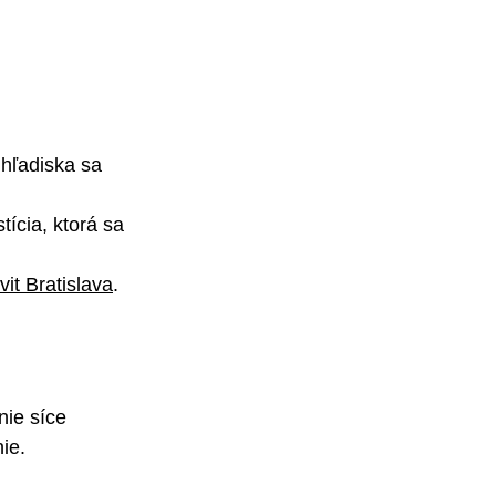
 hľadiska sa 
ícia, ktorá sa 
it Bratislava
.
nie síce 
ie.