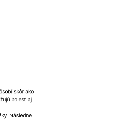
ôsobí skôr ako 
žujú bolesť aj 
ožky. Následne 