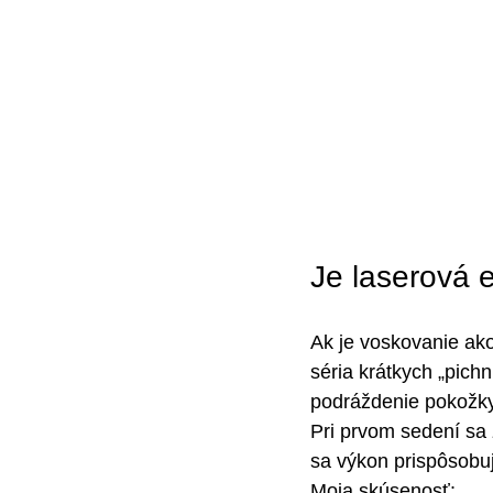
Je laserová e
Ak je voskovanie ako
séria krátkych „pichn
podráždenie pokožky
Pri prvom sedení sa 
sa výkon prispôsobuj
Moja skúsenosť: