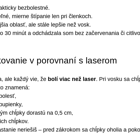
akticky bezbolestné.
ľné, mierne štípanie len pri členkoch.
ejšia oblasť, ale stále lepšie než vosk.
do 30 minút a odchádzala som bez začervenania či citlivo
kovanie v porovnaní s laserom
, ale každý vie, že 
bolí viac než laser
. Pri vosku sa chĺ
 to znamená:
bolesť,
pupienky,
kým chĺpky dorastú na 0,5 cm,
cich chĺpkov.
rastanie neriešiš – pred zákrokom sa chĺpky oholia a pok