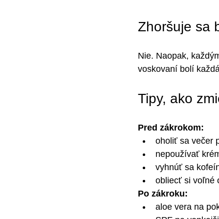
Zhoršuje sa b
Nie. Naopak, každým 
voskovaní bolí každ
Tipy, ako zmie
Pred zákrokom:
oholiť sa večer 
nepoužívať krém
vyhnúť sa kofeí
obliecť si voľné
Po zákroku:
aloe vera na po