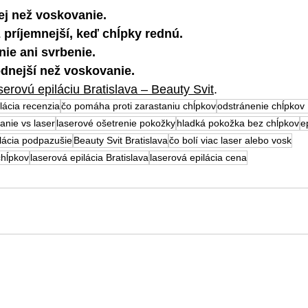
ej než voskovanie.
 príjemnejší, keď chĺpky rednú.
nie ani svrbenie.
dnejší než voskovanie.
serovú epiláciu Bratislava – Beauty Svit
.
lácia recenzia
čo pomáha proti zarastaniu chĺpkov
odstránenie chĺpkov 
anie vs laser
laserové ošetrenie pokožky
hladká pokožka bez chĺpkov
e
lácia podpazušie
Beauty Svit Bratislava
čo bolí viac laser alebo vosk
chĺpkov
laserová epilácia Bratislava
laserová epilácia cena