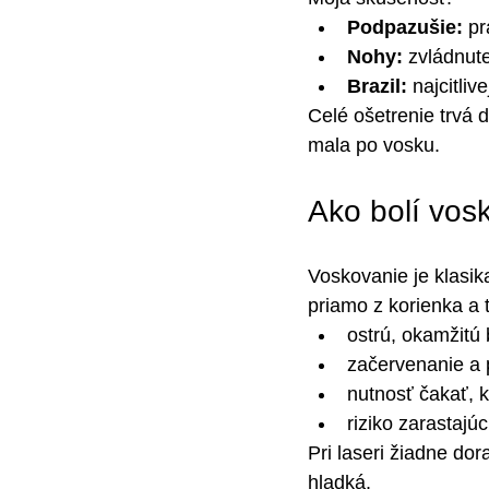
Podpazušie:
 pr
Nohy:
 zvládnute
Brazil:
 najcitliv
Celé ošetrenie trvá 
mala po vosku.
Ako bolí vos
Voskovanie je klasika
priamo z korienka a
ostrú, okamžitú 
začervenanie a 
nutnosť čakať, 
riziko zarastajú
Pri laseri žiadne do
hladká.