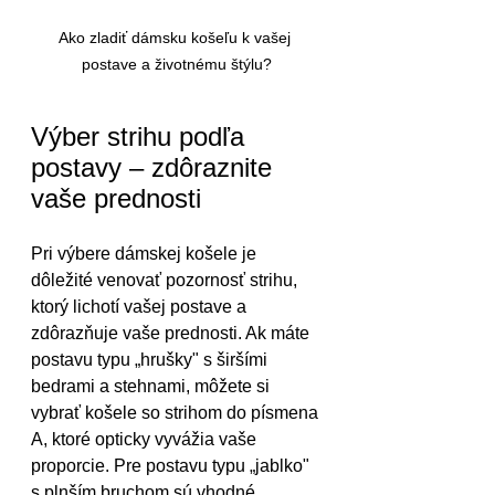
Ako zladiť dámsku košeľu k vašej 
postave a životnému štýlu?
Výber strihu podľa 
postavy – zdôraznite 
vaše prednosti
Pri výbere dámskej košele je 
dôležité venovať pozornosť strihu, 
ktorý lichotí vašej postave a 
zdôrazňuje vaše prednosti. Ak máte 
postavu typu „hrušky" s širšími 
bedrami a stehnami, môžete si 
vybrať košele so strihom do písmena 
A, ktoré opticky vyvážia vaše 
proporcie. Pre postavu typu „jablko" 
s plnším bruchom sú vhodné 