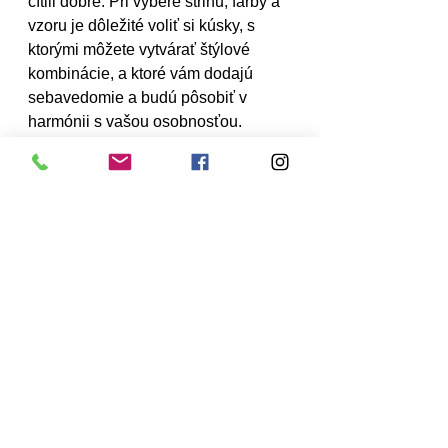
cítili dobre. Pri výbere strihu, farby a 
vzoru je dôležité voliť si kúsky, s 
ktorými môžete vytvárať štýlové 
kombinácie, a ktoré vám dodajú 
sebavedomie a budú pôsobiť v 
harmónii s vašou osobnosťou. 
Nebojte sa experimentovať a 
objavovať nové možnosti, aby ste sa 
stali skutočnou módnou ikonou.
dámsky štýl
fashion blog
trendy pre ženy
ženská elegancia
pracovný outfit
košeľa s kvetinovým vzorom
módne inšpirácie
farebné košele
módna ikona
ako zladiť košeľu
komfortná móda
voľnočasová móda
biela košeľa
ženský šatník
ženský outfit
vzorované košele
business štýl pre ženy
tipy na oblečenie
pastelové farby
štýlové oblečenie
elegantné oblečenie
oversized košeľa
košeľa na rande
moderný šatník