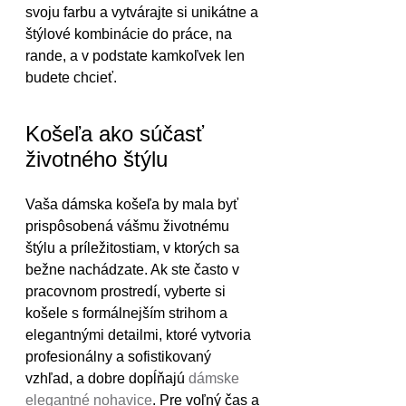
svoju farbu a vytvárajte si unikátne a 
štýlové kombinácie do práce, na 
rande, a v podstate kamkoľvek len 
budete chcieť.
Košeľa ako súčasť 
životného štýlu
Vaša dámska košeľa by mala byť 
prispôsobená vášmu životnému 
štýlu a príležitostiam, v ktorých sa 
bežne nachádzate. Ak ste často v 
pracovnom prostredí, vyberte si 
košele s formálnejším strihom a 
elegantnými detailmi, ktoré vytvoria 
profesionálny a sofistikovaný 
vzhľad, a dobre dopĺňajú 
dámske 
elegantné nohavice
. Pre voľný čas a 