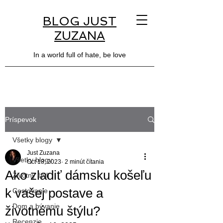
BLOG JUST
ZUZANA
In a world full of hate, be love
Príspevok
Všetky blogy
Just Zuzana
Všetky blogy
Oct 18, 2023
2 minút čítania
Ako zladiť dámsku košeľu
Životný štýl
k vašej postave a
Cestovanie
Dom a bývanie
životnému štýlu?
Recenzie