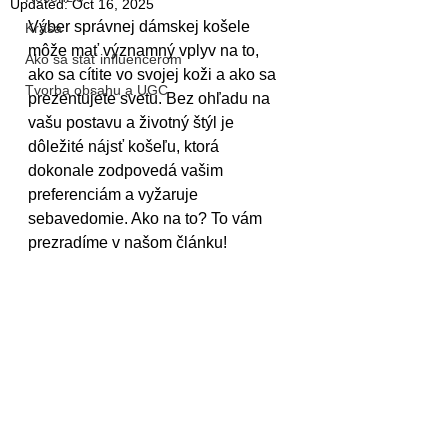
Updated:
Oct 16, 2025
Výber správnej dámskej košele 
Krása
môže mať významný vplyv na to, 
Ako sa stať influencerom
ako sa cítite vo svojej koži a ako sa 
Tvorba obsahu a UGC
prezentujete svetu. Bez ohľadu na 
vašu postavu a životný štýl je 
dôležité nájsť košeľu, ktorá 
dokonale zodpovedá vašim 
preferenciám a vyžaruje 
sebavedomie. Ako na to? To vám 
prezradíme v našom článku!