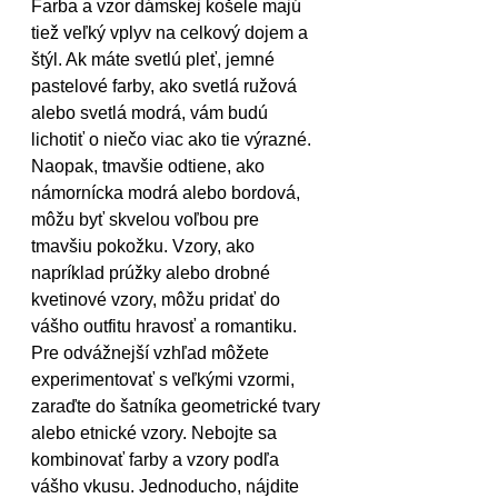
Farba a vzor dámskej košele majú 
tiež veľký vplyv na celkový dojem a 
štýl. Ak máte svetlú pleť, jemné 
pastelové farby, ako svetlá ružová 
alebo svetlá modrá, vám budú 
lichotiť o niečo viac ako tie výrazné. 
Naopak, tmavšie odtiene, ako 
námornícka modrá alebo bordová, 
môžu byť skvelou voľbou pre 
tmavšiu pokožku. Vzory, ako 
napríklad prúžky alebo drobné 
kvetinové vzory, môžu pridať do 
vášho outfitu hravosť a romantiku. 
Pre odvážnejší vzhľad môžete 
experimentovať s veľkými vzormi, 
zaraďte do šatníka geometrické tvary 
alebo etnické vzory. Nebojte sa 
kombinovať farby a vzory podľa 
vášho vkusu. Jednoducho, nájdite 