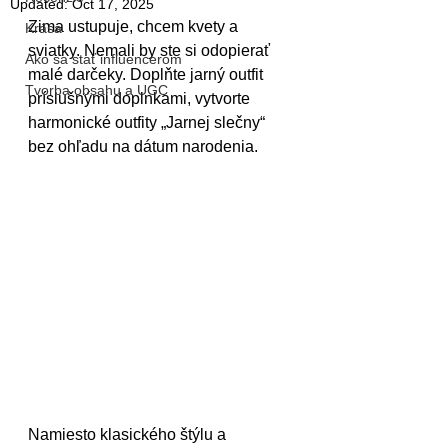
Updated:
Oct 17, 2025
Zima ustupuje, chcem kvety a 
Krása
sviatky. Nemali by ste si odopierať 
Ako sa stať influencerom
malé darčeky. Doplňte jarný outfit 
Tvorba obsahu a UGC
príslušnými doplnkami, vytvorte 
harmonické outfity „Jarnej slečny“ 
bez ohľadu na dátum narodenia.
Namiesto klasického štýlu a 