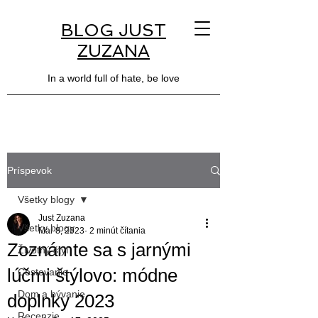
BLOG JUST
ZUZANA
In a world full of hate, be love
Príspevok
Všetky blogy
Just Zuzana
Všetky blogy
Mar 8, 2023
2 minút čítania
Zoznámte sa s jarnými
Životný štýl
lúčmi štýlovo: módne
Cestovanie
Dom a bývanie
doplnky 2023
Recenzie