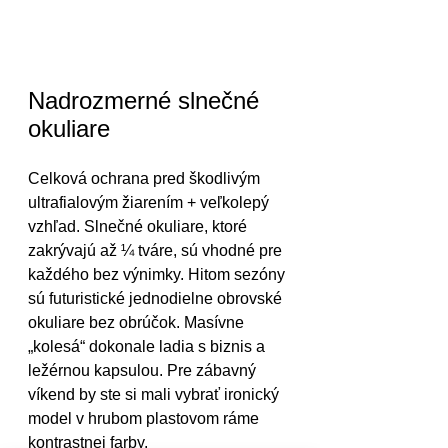
Nadrozmerné slnečné 
okuliare
Celková ochrana pred škodlivým 
ultrafialovým žiarením + veľkolepý 
vzhľad. Slnečné okuliare, ktoré 
zakrývajú až ¼ tváre, sú vhodné pre 
každého bez výnimky. Hitom sezóny 
sú futuristické jednodielne obrovské 
okuliare bez obrúčok. Masívne 
„kolesá“ dokonale ladia s biznis a 
ležérnou kapsulou. Pre zábavný 
víkend by ste si mali vybrať ironický 
model v hrubom plastovom ráme 
kontrastnej farby.