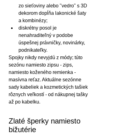
zo sieťoviny alebo "vedro" s 3D 
dekorom dopĺňa lakonické šaty 
a kombinézy;
diskrétny posol je 
nenahraditeľný v podobe 
úspešnej právničky, novinárky, 
podnikateľky.
Spojky nikdy nevyjdú z módy; túto 
sezónu namiesto zipsu - zips, 
namiesto koženého remienka - 
masívna reťaz. Aktuálne sezónne 
sady kabeliek a kozmetických tašiek 
rôznych veľkostí - od nákupnej tašky 
až po kabelku.
Zlaté šperky namiesto 
bižutérie