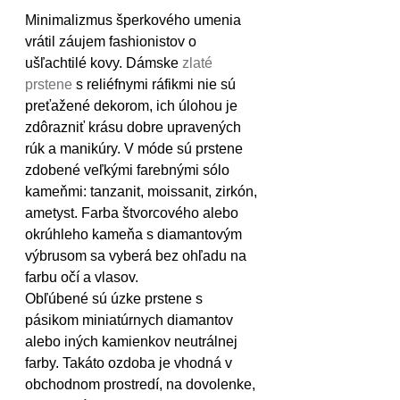
Minimalizmus šperkového umenia 
vrátil záujem fashionistov o 
ušľachtilé kovy. Dámske 
zlaté 
prstene
 s reliéfnymi ráfikmi nie sú 
preťažené dekorom, ich úlohou je 
zdôrazniť krásu dobre upravených 
rúk a manikúry. V móde sú prstene 
zdobené veľkými farebnými sólo 
kameňmi: tanzanit, moissanit, zirkón, 
ametyst. Farba štvorcového alebo 
okrúhleho kameňa s diamantovým 
výbrusom sa vyberá bez ohľadu na 
farbu očí a vlasov.
Obľúbené sú úzke prstene s 
pásikom miniatúrnych diamantov 
alebo iných kamienkov neutrálnej 
farby. Takáto ozdoba je vhodná v 
obchodnom prostredí, na dovolenke, 