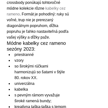
crossbody ponúkajú tohtoročné 
módne kolekcie rôzne 
kabelky cez 
rameno
. Formát je pohodlný: ruky sú 
voľné, trup nie je prerezaný 
diagonálnym popruhom, dĺžka 
popruhu je ľahko nastaviteľná podľa 
vašej výšky a dĺžky paže.
Módne kabelky cez rameno 
sezóny 2023:
priestranné
vzory
so širokými rúčkami 
harmonizujú so šatami v štýle 
80. rokov XX.
univerzálna
kabelka
s pevným rámom vyvažuje 
široké ramená bundy;
kreatívna taška-taška s lemom 