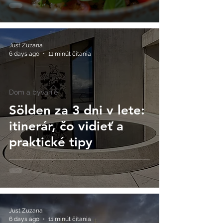
Just Zuzana
6 days ago
11 minút čítania
Dom a bývanie
Sölden za 3 dni v lete:
itinerár, čo vidieť a
praktické tipy
Just Zuzana
6 days ago
11 minút čítania