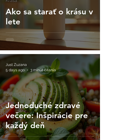
Krása
Ako sa starať o krásu v
lete
Just Zuzana
5 days ago
3 minút čítania
Životný štýl
Jednoduché zdravé
večere: Inšpirácie pre
každý deň