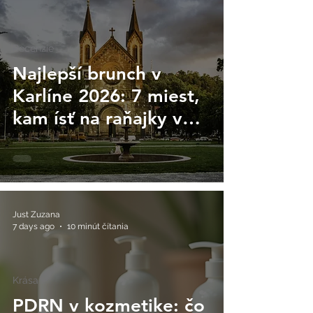
Recenzie
Najlepší brunch v
Karlíne 2026: 7 miest,
kam ísť na raňajky v
Prahe
Just Zuzana
7 days ago
10 minút čítania
Krása
PDRN v kozmetike: čo