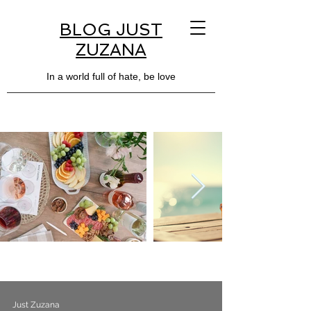
BLOG JUST
ZUZANA
In a world full of hate, be love
Just Zuzana