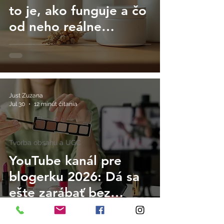
to je, ako funguje a čo
od neho reálne
očakávať
Just Zuzana
Jul 30
12 minút čítania
Tvorba obsahu a UGC
YouTube kanál pre
blogerku 2026: Dá sa
ešte zarábať bez
produktov a s malým