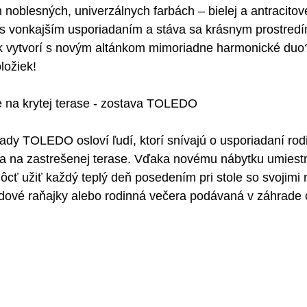
 noblesných, univerzálnych farbách – bielej a antracitov
 s vonkajším usporiadaním a stáva sa krásnym prostredí
k vytvorí s novým altánkom mimoriadne harmonické duo?
ložiek!
e na krytej terase - zostava TOLEDO
ady TOLEDO osloví ľudí, ktorí snívajú o usporiadaní rod
a na zastrešenej terase. Vďaka novému nábytku umies
cť užiť každý teplý deň posedením pri stole so svojimi n
dové raňajky alebo rodinná večera podávaná v záhrade c