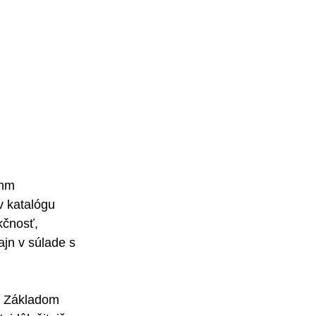
umm
v katalógu 
kčnosť, 
jn v súlade s 
 Základom 