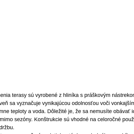
enia terasy sú vyrobené z hliníka s práškovým nástreko
veň sa vyznačuje vynikajúcou odolnosťou voči vonkajším
émne teploty a voda. Dôležité je, že sa nemusíte obávať 
mimo sezóny. Konštrukcie sú vhodné na celoročné použí
držbu.