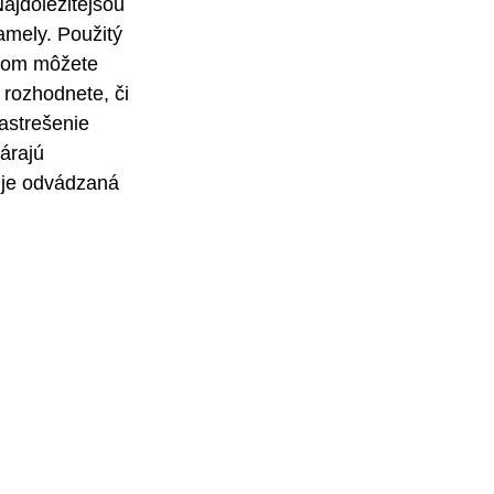
Najdôležitejšou 
amely. Použitý 
mom môžete 
 rozhodnete, či 
astrešenie 
árajú 
 je odvádzaná 