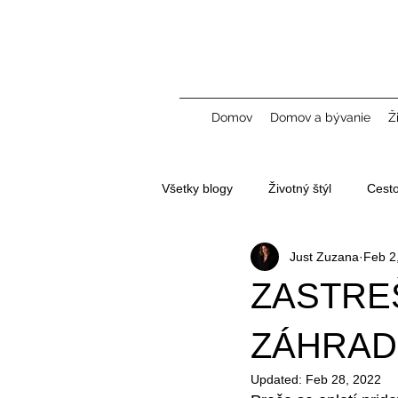
Domov
Domov a bývanie
Ž
Všetky blogy
Životný štýl
Cest
Just Zuzana
Feb 2
Tvorba obsahu a UGC
ZASTRE
ZÁHRAD
Updated:
Feb 28, 2022