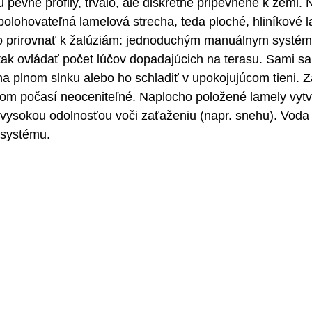
 pevné profily, trvalo, ale diskrétne pripevnené k zemi. 
polohovateľná lamelová strecha, teda ploché, hliníkové l
prirovnať k žalúziám: jednoduchým manuálnym systé
 tak ovládať počet lúčov dopadajúcich na terasu. Sami sa
a plnom slnku alebo ho schladiť v upokojujúcom tieni. Z
vom počasí neoceniteľné. Naplocho položené lamely vytv
 vysokou odolnosťou voči zaťaženiu (napr. snehu). Voda
 systému.