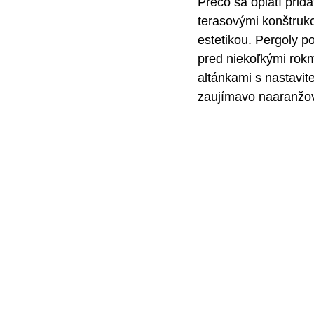
Prečo sa oplatí pri
terasovými konštruk
estetikou. Pergoly p
pred niekoľkými rokm
altánkami s nastavite
zaujímavo naaranžo