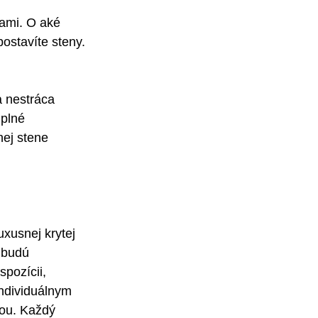
ami. O aké 
ostavíte steny. 
a nestráca 
úplné 
ej stene 
xusnej krytej 
 budú 
pozícii, 
individuálnym 
ťou. Každý 