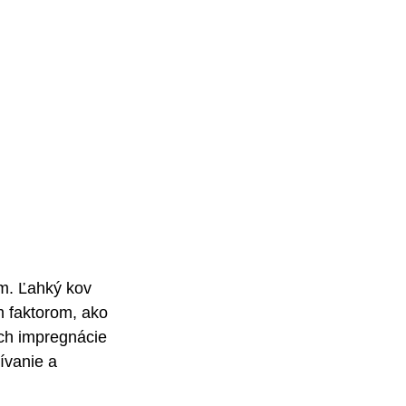
m. Ľahký kov 
 faktorom, ako 
ich impregnácie 
vanie a 