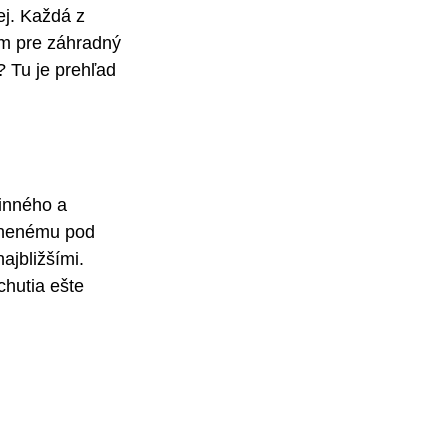
ej. Každá z 
m pre záhradný 
 Tu je prehľad 
inného a 
tnenému pod 
ajbližšími. 
hutia ešte 