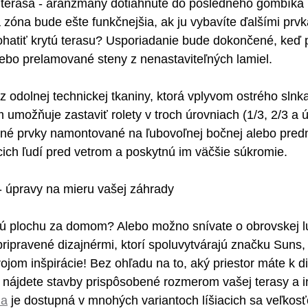
terasa - aranžmány dotiahnuté do posledného gombíka
zóna bude ešte funkčnejšia, ak ju vybavíte ďalšími prvk
ohatiť krytú terasu? Usporiadanie bude dokončené, keď p
lebo prelamované steny z nenastaviteľných lamiel.
 odolnej technickej tkaniny, ktorá vplyvom ostrého slnk
 umožňuje zastaviť rolety v troch úrovniach (1/3, 2/3 a 
čné prvky namontované na ľubovoľnej bočnej alebo predn
ich ľudí pred vetrom a poskytnú im väčšie súkromie.
 - úpravy na mieru vašej záhrady
lú plochu za domom? Alebo možno snívate o obrovskej lu
ipravené dizajnérmi, ktorí spoluvytvárajú značku Suns,
jom inšpirácie! Bez ohľadu na to, aký priestor máte k dis
že nájdete stavby prispôsobené rozmerom vašej terasy a 
la
 je dostupná v mnohých variantoch líšiacich sa veľkos