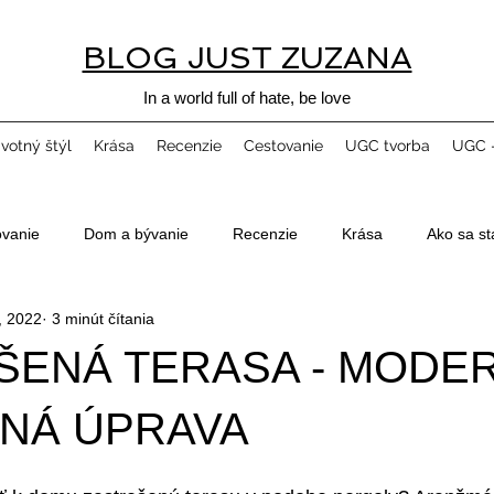
BLOG JUST ZUZANA
In a world full of hate, be love
ivotný štýl
Krása
Recenzie
Cestovanie
UGC tvorba
UGC -
ovanie
Dom a bývanie
Recenzie
Krása
Ako sa st
, 2022
3 minút čítania
ŠENÁ TERASA - MODE
NÁ ÚPRAVA