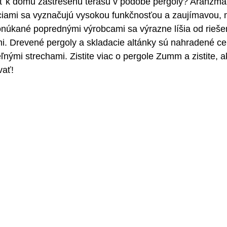
dať k domu zastrešenú terasu v podobe pergoly? Aranžmá
ciami sa vyznačujú vysokou funkčnosťou a zaujímavou,
onúkané poprednými výrobcami sa výrazne líšia od rieše
i. Drevené pergoly a skladacie altánky sú nahradené ce
ľnými strechami. Zistite viac o pergole Zumm a zistite, a
vať!