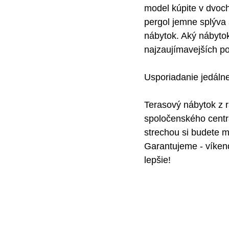
model kúpite v dvoch
pergol jemne splýva
nábytok. Aký nábyto
najzaujímavejších po
Usporiadanie jedáln
Terasový nábytok z r
spoločenského centr
strechou si budete mô
Garantujeme - víken
lepšie!