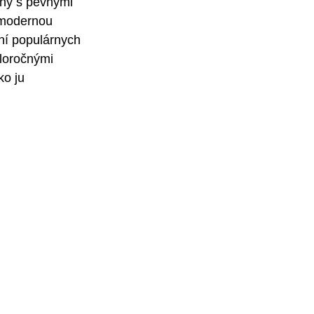
ny s pevnými 
 modernou 
ní populárnych 
loročnými 
ko ju 