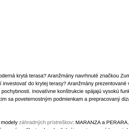
oderná krytá terasa? Aranžmány navrhnuté značkou Z
atí investovať do krytej terasy? Aranžmány prezentované 
pochybnosti. Inovatívne konštrukcie spájajú vysokú fun
cim sa poveternostným podmienkam a prepracovaný diza
 modely 
záhradných prístreškov
: MARANZA a PERARA.