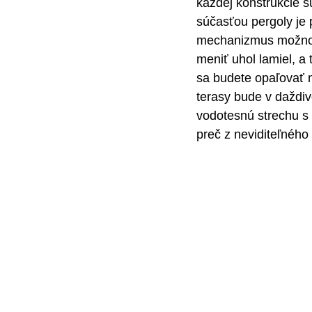
každej konštrukcie sú
súčasťou pergoly je 
mechanizmus možno 
meniť uhol lamiel, a
sa budete opaľovať n
terasy bude v daždi
vodotesnú strechu s
preč z neviditeľného