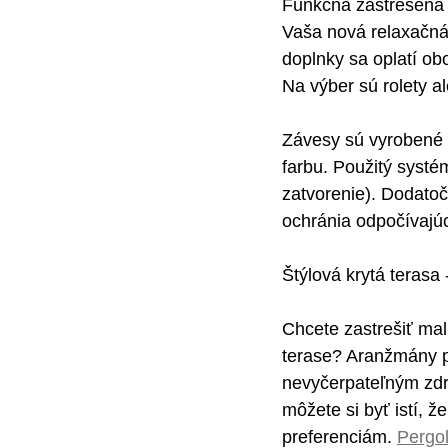
Funkčná zastrešená 
Vaša nová relaxačná 
doplnky sa oplatí ob
Na výber sú rolety a
Závesy sú vyrobené z
farbu. Použitý systém
zatvorenie). Dodato
ochránia odpočívajúc
Štýlová krytá terasa
Chcete zastrešiť ma
terase? Aranžmány pr
nevyčerpateľným zdro
môžete si byť istí, 
preferenciám. 
Pergo