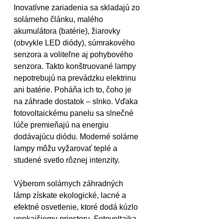
Inovatívne zariadenia sa skladajú zo 
solárneho článku, malého 
akumulátora (batérie), žiarovky 
(obvykle LED diódy), súmrakového 
senzora a voliteľne aj pohybového 
senzora. Takto konštruované lampy 
nepotrebujú na prevádzku elektrinu 
ani batérie. Poháňa ich to, čoho je 
na záhrade dostatok – slnko. Vďaka 
fotovoltaickému panelu sa slnečné 
lúče premieňajú na energiu 
dodávajúcu diódu. Moderné solárne 
lampy môžu vyžarovať teplé a 
studené svetlo rôznej intenzity.
Výberom solárnych záhradných 
lámp získate ekologické, lacné a 
efektné osvetlenie, ktoré dodá kúzlo 
vonkajšiemu priestoru. Fotovoltaika 