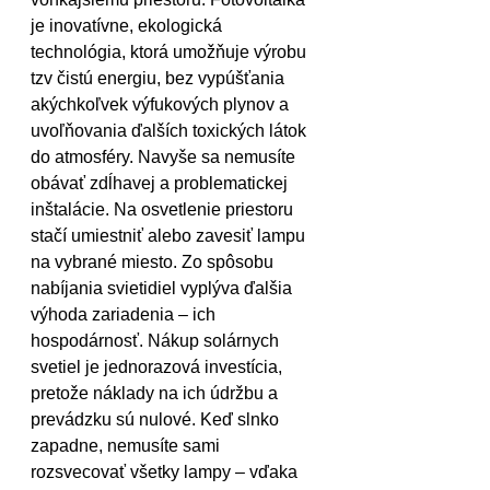
je inovatívne, ekologická 
technológia, ktorá umožňuje výrobu 
tzv čistú energiu, bez vypúšťania 
akýchkoľvek výfukových plynov a 
uvoľňovania ďalších toxických látok 
do atmosféry. Navyše sa nemusíte 
obávať zdĺhavej a problematickej 
inštalácie. Na osvetlenie priestoru 
stačí umiestniť alebo zavesiť lampu 
na vybrané miesto. Zo spôsobu 
nabíjania svietidiel vyplýva ďalšia 
výhoda zariadenia – ich 
hospodárnosť. Nákup solárnych 
svetiel je jednorazová investícia, 
pretože náklady na ich údržbu a 
prevádzku sú nulové. Keď slnko 
zapadne, nemusíte sami 
rozsvecovať všetky lampy – vďaka 