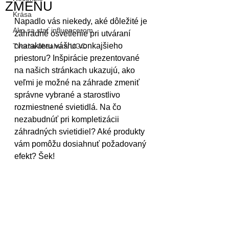
ZMENU
Krása
Napadlo vás niekedy, aké dôležité je 
Ako sa stať influencerom
záhradné osvetlenie pri utváraní 
charakteru vášho vonkajšieho 
Tvorba obsahu a UGC
priestoru? Inšpirácie prezentované 
na našich stránkach ukazujú, ako 
veľmi je možné na záhrade zmeniť 
správne vybrané a starostlivo 
rozmiestnené svietidlá. Na čo 
nezabudnúť pri kompletizácii 
záhradných svietidiel? Aké produkty 
vám pomôžu dosiahnuť požadovaný 
efekt? Šek!