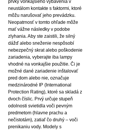
prvky vonkajšieho vybavenia v 
neustálom kontakte s faktormi, ktoré 
môžu narušovať jeho prevádzku. 
Neopatrnosť v tomto ohľade môže 
mať vážne následky v podobe 
zlyhania. Aby ste zaistili, že silný 
dážď alebo sneženie nespôsobí 
nebezpečný skrat alebo poškodenie 
zariadenia, vyberajte iba lampy 
vhodné na vonkajšie použitie. Či je 
možné dané zariadenie inštalovať 
pred dom alebo nie, označuje 
medzinárodné IP (International 
Protection Rating), ktoré sa skladá z 
dvoch číslic. Prvý určuje stupeň 
odolnosti svietidla voči pevným 
predmetom (hlavne prachu a 
nečistotám), zatiaľ čo druhý – voči 
prenikaniu vody. Modely s 