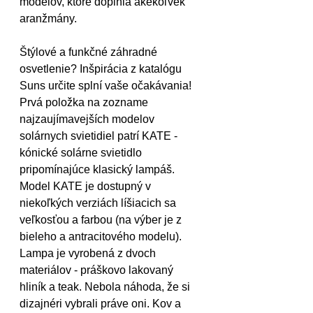
modelov, ktoré doplnia akékoľvek 
aranžmány.
Štýlové a funkčné záhradné 
osvetlenie? Inšpirácia z katalógu 
Suns určite splní vaše očakávania! 
Prvá položka na zozname 
najzaujímavejších modelov 
solárnych svietidiel patrí KATE - 
kónické solárne svietidlo 
pripomínajúce klasický lampáš. 
Model KATE je dostupný v 
niekoľkých verziách líšiacich sa 
veľkosťou a farbou (na výber je z 
bieleho a antracitového modelu). 
Lampa je vyrobená z dvoch 
materiálov - práškovo lakovaný 
hliník a teak. Nebola náhoda, že si 
dizajnéri vybrali práve oni. Kov a 