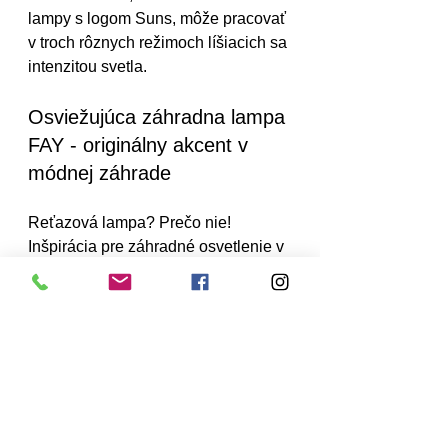
lampy s logom Suns, môže pracovať 
v troch rôznych režimoch líšiacich sa 
intenzitou svetla.
Osviežujúca záhradna lampa 
FAY - originálny akcent v 
módnej záhrade
Reťazová lampa? Prečo nie! 
Inšpirácia pre záhradné osvetlenie v 
podaní značky Suns je najlepším 
dôkazom toho, že nekonvenčné 
riešenia na záhrade perfektne 
fungujú! 
Solárne lampy 
z radu FAY 
oslovia každého estetika, ktorý si 
cení originálny dizajn. Solárne 
lampy sú k dispozícii v niekoľkých 
verziách a sú vyrobené z práškovo 