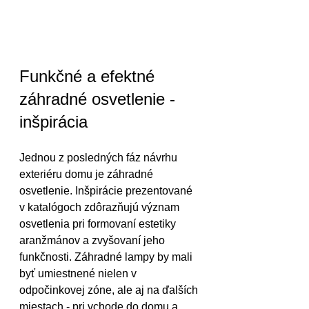
Funkčné a efektné 
záhradné osvetlenie - 
inšpirácia
Jednou z posledných fáz návrhu 
exteriéru domu je záhradné 
osvetlenie. Inšpirácie prezentované 
v katalógoch zdôrazňujú význam 
osvetlenia pri formovaní estetiky 
aranžmánov a zvyšovaní jeho 
funkčnosti. Záhradné lampy by mali 
byť umiestnené nielen v 
odpočinkovej zóne, ale aj na ďalších 
miestach - pri vchode do domu a 