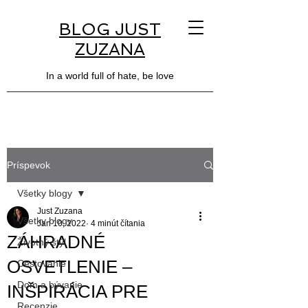
BLOG JUST
ZUZANA
In a world full of hate, be love
Príspevok
Všetky blogy
Just Zuzana
Všetky blogy
Jan 10, 2022
4 minút čítania
ZÁHRADNÉ
Životný štýl
OSVETLENIE –
Cestovanie
Dom a bývanie
INŠPIRÁCIA PRE
Recenzie