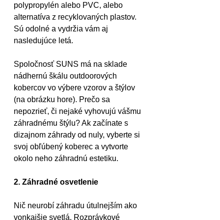
polypropylén alebo PVC, alebo 
alternatíva z recyklovaných plastov. 
Sú odolné a vydržia vám aj 
nasledujúce letá.
Spoločnosť SUNS má na sklade 
nádhernú škálu outdoorových 
kobercov vo výbere vzorov a štýlov 
(na obrázku hore). Prečo sa 
nepozrieť, či nejaké vyhovujú vášmu 
záhradnému štýlu? Ak začínate s 
dizajnom záhrady od nuly, vyberte si 
svoj obľúbený koberec a vytvorte 
okolo neho záhradnú estetiku.
2. Záhradné osvetlenie
Nič neurobí záhradu útulnejším ako 
vonkajšie svetlá. Rozprávkové 