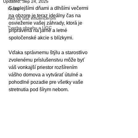
Updated:
Sep 24, 2025
S teplejšími dňami a dlhšími večermi 
Krása
na obzore je teraz ideálny čas na 
Ako sa stať influencerom
osvieženie vašej záhrady, ktorá je 
Tvorba obsahu a UGC
pripravená na jarné a letné 
spoločenské akcie s blízkymi.
Vďaka správnemu štýlu a starostlivo 
zvolenému príslušenstvu môže byť 
váš vonkajší priestor rozšírením 
vášho domova a vytvárať útulné a 
pohodlné pozadie pre všetky vaše 
stretnutia pod šírym nebom.