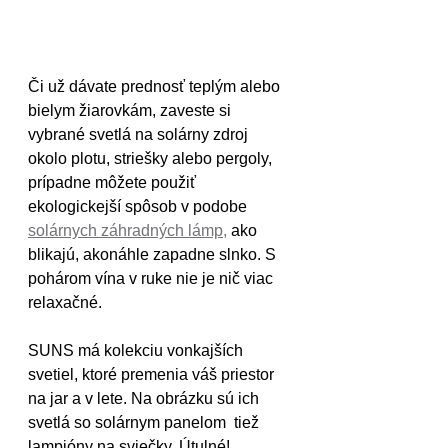
Či už dávate prednosť teplým alebo 
bielym žiarovkám, zaveste si 
vybrané svetlá na solárny zdroj 
okolo plotu, striešky alebo pergoly, 
prípadne môžete použiť 
ekologickejší spôsob v podobe 
solárnych záhradných lámp
,
 ako 
blikajú, akonáhle zapadne slnko. S 
pohárom vína v ruke nie je nič viac 
relaxačné.
SUNS má kolekciu vonkajších 
svetiel, ktoré premenia váš priestor 
na jar a v lete. Na obrázku sú ich 
svetlá so solárnym panelom  tiež 
lampióny na sviečky. Útulné!