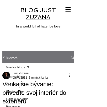
BLOG JUST
ZUZANA
In a world full of hate, be love
Príspevok
Všetky blogy
Just Zuzana
Všetky blogy
Jul 7, 2021
3 minút čítania
Vonkajšie bývanie:
Životný štýl
priveďte svoj interiér do
Cestovanie
Dom a bývanie
exteriéru
Recenzie