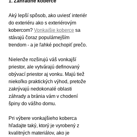
1. Záhradné koberce
Aký lepší spôsob, ako uviesť interiér 
do exteriéru ako s exteriérovým 
kobercom? 
Vonkajšie koberce
 sa 
stávajú čoraz populárnejším 
trendom - a je ľahké pochopiť prečo.
Nielenže rozširujú váš vonkajší 
priestor, ale vytvárajú definovaný 
obývací priestor aj vonku. Majú tiež 
niekoľko praktických výhod, pretože 
zakrývajú nedokonalé oblasti 
záhrady a bránia vám v chodení 
špiny do vášho domu.
Pri výbere vonkajšieho koberca 
hľadajte taký, ktorý je vyrobený z 
kvalitných materiálov, ako je 