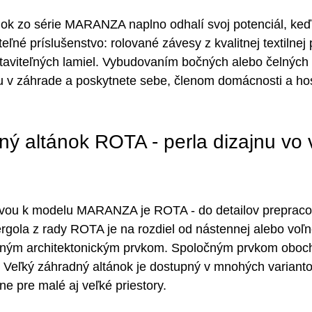
nok zo série MARANZA naplno odhalí svoj potenciál, keď
iteľné príslušenstvo: rolované závesy z kvalitnej textilnej
aviteľných lamiel. Vybudovaním bočných alebo čelných s
u v záhrade a poskytnete sebe, členom domácnosti a ho
ný altánok ROTA - perla dizajnu vo 
ívou k modelu MARANZA je ROTA - do detailov prepraco
rgola z rady ROTA je na rozdiel od nástennej alebo voľne
m architektonickým prvkom. Spoločným prvkom oboch 
. Veľký záhradný altánok je dostupný v mnohých varianto
lne pre malé aj veľké priestory.