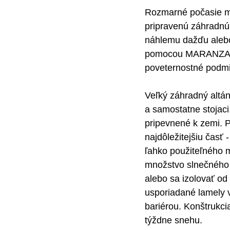
Rozmarné počasie môž
pripravenú záhradnú 
náhlemu dažďu alebo
pomocou MARANZA bu
poveternostné podm
Veľký záhradný alt
a samostatne stojaci
pripevnené k zemi. P
najdôležitejšiu časť
ľahko použiteľného m
množstvo slnečného ž
alebo sa izolovať od
usporiadané lamely v
bariérou. Konštrukcia
týždne snehu.