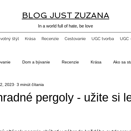
BLOG JUST ZUZANA
In a world full of hate, be love
ivotný štýl
Krása
Recenzie
Cestovanie
UGC tvorba
UGC -
ovanie
Dom a bývanie
Recenzie
Krása
Ako sa st
2, 2023
3 minút čítania
radné pergoly - užite si l