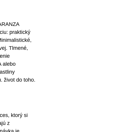
MARANZA 
iu: praktický 
inimalistické, 
vej. Tlmené, 
enie 
 alebo 
stliny 
 život do toho.
es, ktorý si 
jú z 
návka je 