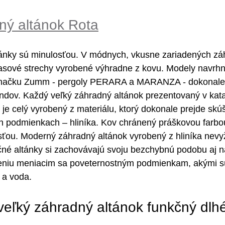
ný altánok Rota
tánky sú minulosťou. V módnych, vkusne zariadených zá
rasové strechy vyrobené výhradne z kovu. Modely navrhn
 značku Zumm - pergoly PERARA a MARANZA - dokonale
endov. Každý veľký záhradný altánok prezentovaný v kat
e celý vyrobený z materiálu, ktorý dokonale prejde skú
h podmienkach – hliníka. Kov chránený práškovou farbou
sťou. Moderný záhradný altánok vyrobený z hliníka nevy
očné altánky si zachovávajú svoju bezchybnú podobu aj n
niu meniacim sa poveternostným podmienkam, akými sú
 a voda.
ľký záhradný altánok funkčný dlhé