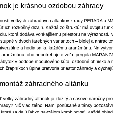
nok je krásnou ozdobou záhrady
dností veľkých záhradných altánkov z rady PERARA a 
ch rozkošný dizajn. Každá zo štruktúr má dvojitú funkc
ciu, ktorá dodáva vonkajšiemu priestoru na výraznosti. M
stupné v dvoch farebných variantoch – bielej a antracito
univerzálne a hodia sa ku každému aranžmánu. Na vytvor
o aranžmánu toho nepotrebujete veľa: pergola MARANZA
bytok v podobe modulového kúta, ozdobné ohnisko a ra
 črepníkoch úplne pretvoria priestor záhrady a dýchajú.
montáž záhradného altánku
iť veľký záhradný altánok je zložitý a časovo náročný proc
hrady? Nič viac zlého! Nami ponúkané altánky pozostáva
 ktoré sa dajú ľahko navzájom kombinovať. Každá objed