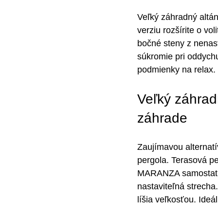
Veľký záhradný altá
verziu rozšírite o vol
bočné steny z nenast
súkromie pri oddych
podmienky na relax.
Veľký záhrad
záhrade
Zaujímavou alternat
pergola. Terasová pe
MARANZA samostatný
nastaviteľná strecha
líšia veľkosťou. Ideá