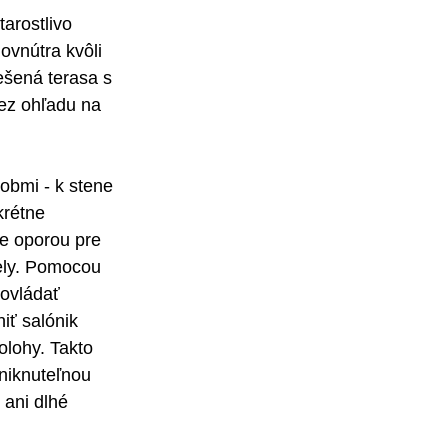
arostlivo 
ovnútra kvôli 
šená terasa s 
z ohľadu na 
bmi - k stene 
krétne 
je oporou pre 
mely. Pomocou 
ovládať 
iť salónik 
lohy. Takto 
niknuteľnou 
 ani dlhé 