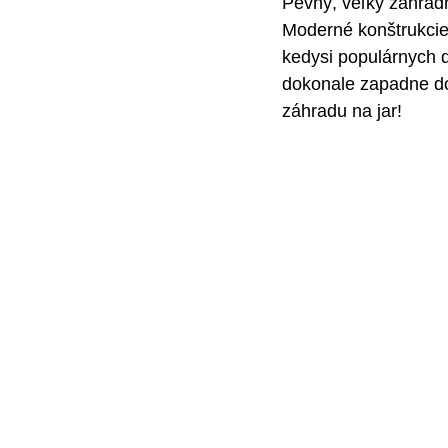
Pevný, veľký záhrad
Moderné konštrukcie
kedysi populárnych d
dokonale zapadne do
záhradu na jar!