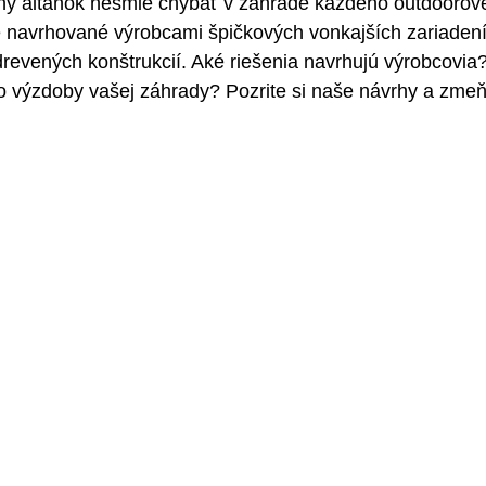
ný altánok nesmie chýbať v záhrade každého outdoorov
 navrhované výrobcami špičkových vonkajších zariadení 
revených konštrukcií. Aké riešenia navrhujú výrobcovia?
 výzdoby vašej záhrady? Pozrite si naše návrhy a zmeň