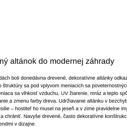
ný altánok do modernej záhrady
ách boli donedávna drevené, dekoratívne altánky odkaz
éto štruktúry sa pod vplyvom meniacich sa poveternostný
eniaca sa vlhkosť vzduchu, UV žiarenie, mráz a teplo spô
anie a zmenu farby dreva. Udržiavanie altánku v bezchy
ilie – hostiteľ ho musel na jeseň a v zime pravidelne i
a chrániť. Navyše drevené, často dekoratívne konštrukc
rendmi v dizajne.