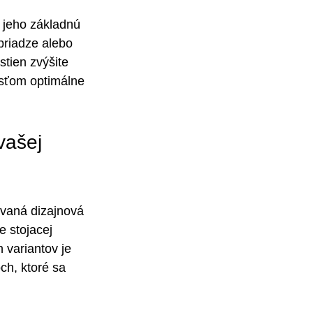
 jeho základnú 
 priadze alebo 
tien zvýšite 
sťom optimálne 
vašej 
vaná dizajnová 
 stojacej 
variantov je 
ch, ktoré sa 