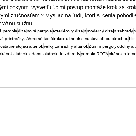
mi pokynmi vysvetľujúcimi postup montáže krok za kr
ými zručnosťami? Mysliac na ľudí, ktorí si cenia pohodli
tážnu službu.
á pergola
dizajnová pergola
exteriérový dizajn
moderný dizajn záhrady
m
vé prístrešky
záhradné konštrukcie
altánok s nastaviteľnou strechou
hli
statne stojaci altánok
veľký záhradný altánok
Zumm pergoly
odolný al
altánok
altánok k domu
altánok do záhrady
pergola ROTA
altánok s lam