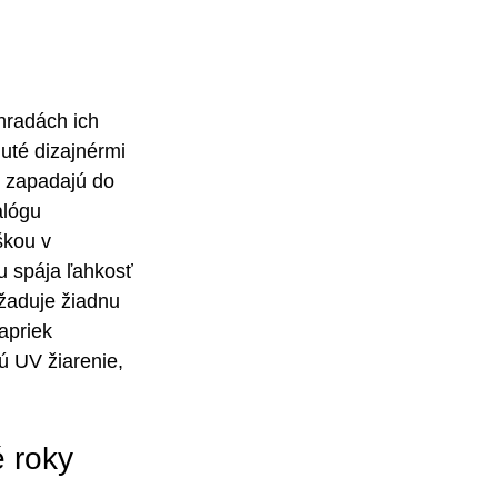
hradách ich 
uté dizajnérmi 
 zapadajú do 
alógu 
škou v 
 spája ľahkosť 
žaduje žiadnu 
apriek 
 UV žiarenie, 
 roky