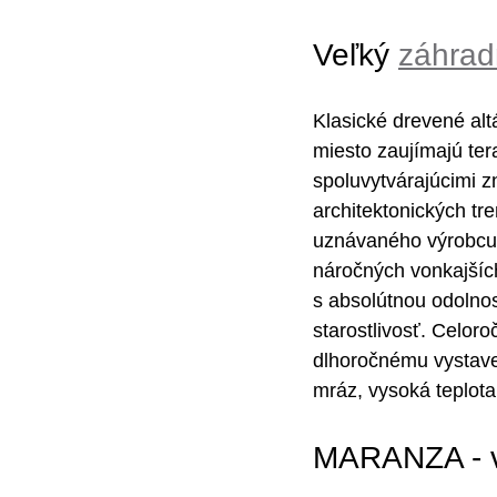
Veľký 
záhrad
Klasické drevené al
miesto zaujímajú te
spoluvytvárajúcimi
architektonických tr
uznávaného výrobcu j
náročných vonkajšíc
s absolútnou odolno
starostlivosť. Celor
dlhoročnému vystave
mráz, vysoká teplota
MARANZA - ve