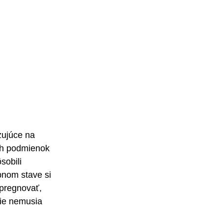
ujúce na 
ch podmienok 
sobili 
bnom stave si 
mpregnovať, 
ie nemusia 