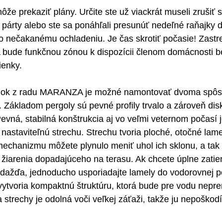
e prekaziť plány. Určite ste už viackrát museli zrušiť st
párty alebo ste sa ponáhľali presunúť nedeľné raňajky d
 nečakanému ochladeniu. Je čas skrotiť počasie! Zastre
de funkčnou zónou k dispozícii členom domácnosti be
ienky.
ánok z radu MARANZA je možné namontovať dvoma spôso
. Základom pergoly sú pevné profily trvalo a zároveň dis
evná, stabilná konštrukcia aj vo veľmi veternom počasí 
 - nastaviteľnú strechu. Strechu tvoria ploché, otočné la
echanizmu môžete plynulo meniť uhol ich sklonu, a tak 
iarenia dopadajúceho na terasu. Ak chcete úplne zatien
 dažďa, jednoducho usporiadajte lamely do vodorovnej po
ytvoria kompaktnú štruktúru, ktorá bude pre vodu nepre
 strechy je odolná voči veľkej záťaži, takže ju nepoškodí