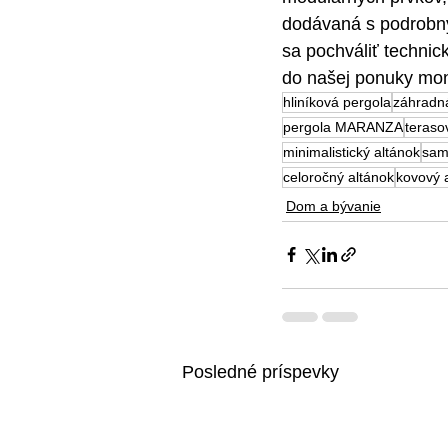
dodávaná s podrobný
sa pochváliť technick
do našej ponuky mon
hliníková pergola
záhradn
pergola MARANZA
teraso
minimalistický altánok
samo
celoročný altánok
kovový 
Dom a bývanie
Posledné príspevky