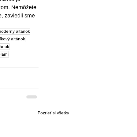
okom. Nemôžete 
e, zaviedli sme 
oderný altánok
níkový altánok
tánok
elami
Pozrieť si všetky