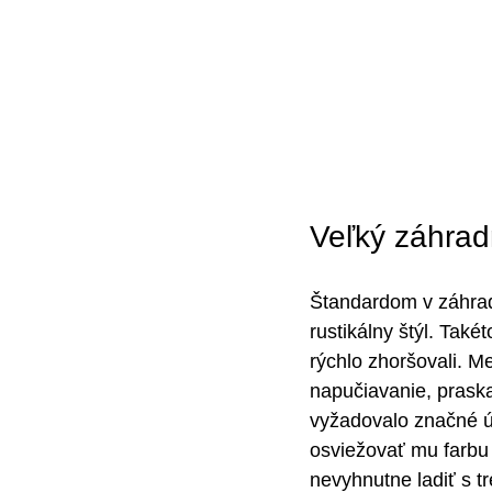
Veľký záhrad
Štandardom v záhrad
rustikálny štýl. Tak
rýchlo zhoršovali. M
napučiavanie, prask
vyžadovalo značné ús
osviežovať mu farbu 
nevyhnutne ladiť s t