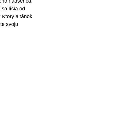
ého nadšenca. 
sa líšia od 
 Ktorý altánok 
te svoju 