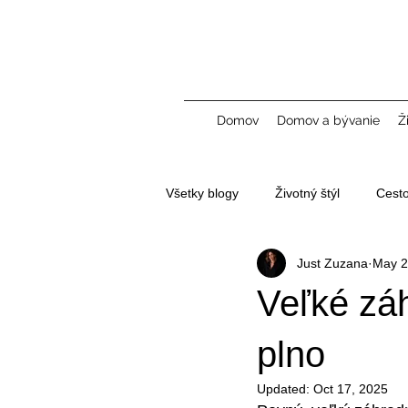
Domov
Domov a bývanie
Ž
Všetky blogy
Životný štýl
Cest
Just Zuzana
May 2
Tvorba obsahu a UGC
Veľké záh
plno
Updated:
Oct 17, 2025