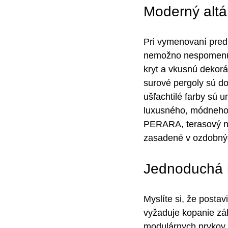
Moderný altá
Pri vymenovaní pre
nemožno nespomenúť i
kryt a vkusnú dekorá
surové pergoly sú do
ušľachtilé farby sú 
luxusného, ​​módneh
PERARA, terasový ná
zasadené v ozdobných
Jednoduchá 
Myslíte si, že postav
vyžaduje kopanie zá
modulárnych prvkov,