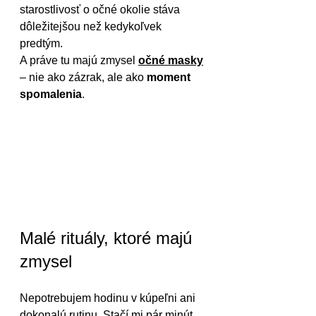
starostlivosť o očné okolie stáva 
dôležitejšou než kedykoľvek 
predtým.
A práve tu majú zmysel 
očné masky
– nie ako zázrak, ale ako 
moment 
spomalenia
.
Malé rituály, ktoré majú 
zmysel
Nepotrebujem hodinu v kúpeľni ani 
dokonalú rutinu. Stačí mi pár minút, 