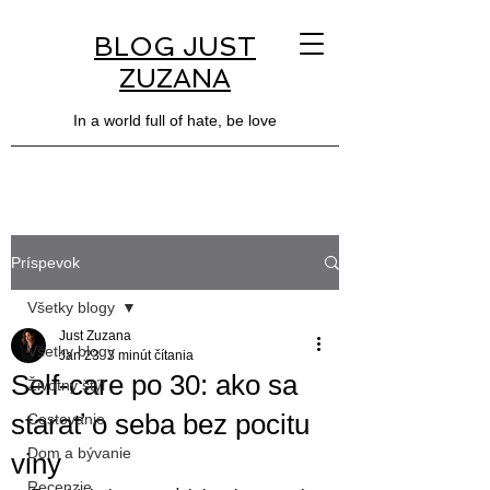
BLOG JUST
ZUZANA
In a world full of hate, be love
Príspevok
Všetky blogy
Just Zuzana
Všetky blogy
Jan 23
3 minút čítania
Self-care po 30: ako sa
Životný štýl
starať o seba bez pocitu
Cestovanie
Dom a bývanie
viny
Recenzie