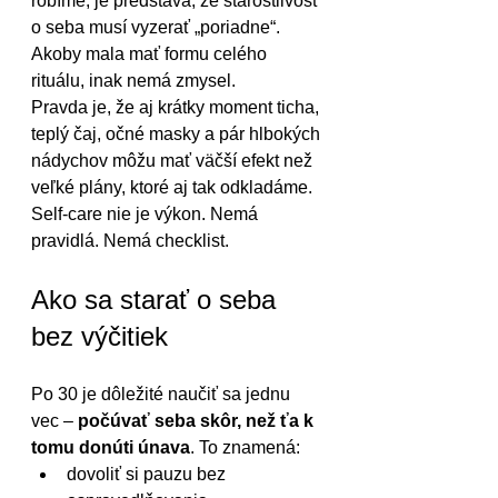
robíme, je predstava, že starostlivosť 
o seba musí vyzerať „poriadne“. 
Akoby mala mať formu celého 
rituálu, inak nemá zmysel.
Pravda je, že aj krátky moment ticha, 
teplý čaj, očné masky a pár hlbokých 
nádychov môžu mať väčší efekt než 
veľké plány, ktoré aj tak odkladáme.
Self-care nie je výkon. Nemá 
pravidlá. Nemá checklist.
Ako sa starať o seba 
bez výčitiek
Po 30 je dôležité naučiť sa jednu 
vec – 
počúvať seba skôr, než ťa k 
tomu donúti únava
. To znamená:
dovoliť si pauzu bez 