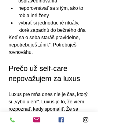
ospravedlňovania
neporovnávať sa s tým, ako to 
robia iné ženy
vybrať si jednoduché rituály, 
ktoré zapadnú do bežného dňa
Keď sa o seba staráš pravidelne, 
nepotrebuješ „únik“. Potrebuješ 
rovnováhu.
Prečo už self-care 
nepovažujem za luxus
Luxus pre mňa dnes nie je čas, ktorý 
si „vybojujem“. Luxus je to, že viem 
rozpoznať, kedy spomaliť. Že sa 
nemusím ospravedlňovať za to, že si 
doprajem starostlivosť. A že viem, že 
keď som v pohode ja, všetko ostatné 