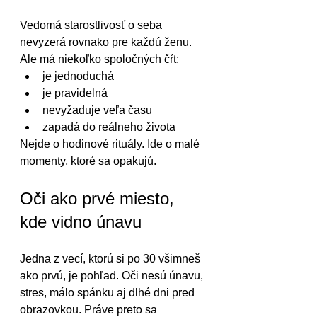
Vedomá starostlivosť o seba 
nevyzerá rovnako pre každú ženu. 
Ale má niekoľko spoločných čŕt:
je jednoduchá
je pravidelná
nevyžaduje veľa času
zapadá do reálneho života
Nejde o hodinové rituály. Ide o malé 
momenty, ktoré sa opakujú.
Oči ako prvé miesto, 
kde vidno únavu
Jedna z vecí, ktorú si po 30 všimneš 
ako prvú, je pohľad. Oči nesú únavu, 
stres, málo spánku aj dlhé dni pred 
obrazovkou. Práve preto sa 