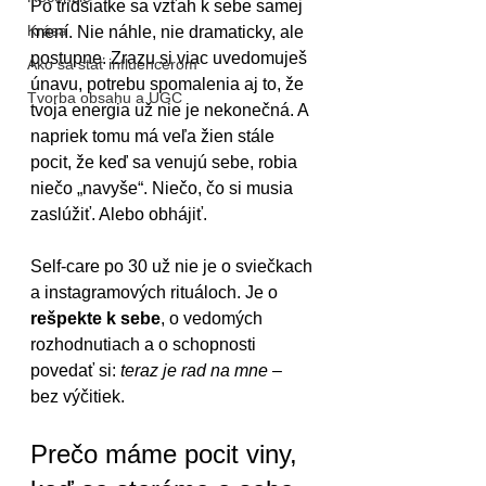
Po tridsiatke sa vzťah k sebe samej 
Krása
mení. Nie náhle, nie dramaticky, ale 
postupne. Zrazu si viac uvedomuješ 
Ako sa stať influencerom
únavu, potrebu spomalenia aj to, že 
Tvorba obsahu a UGC
tvoja energia už nie je nekonečná. A 
napriek tomu má veľa žien stále 
pocit, že keď sa venujú sebe, robia 
niečo „navyše“. Niečo, čo si musia 
zaslúžiť. Alebo obhájiť.
Self-care po 30 už nie je o sviečkach 
a instagramových rituáloch. Je o 
rešpekte k sebe
, o vedomých 
rozhodnutiach a o schopnosti 
povedať si: 
teraz je rad na mne
 – 
bez výčitiek.
Prečo máme pocit viny, 