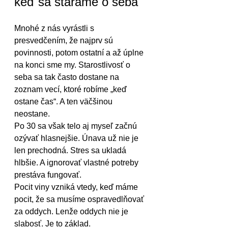
keď sa staráme o seba
Mnohé z nás vyrástli s 
presvedčením, že najprv sú 
povinnosti, potom ostatní a až úplne 
na konci sme my. Starostlivosť o 
seba sa tak často dostane na 
zoznam vecí, ktoré robíme „keď 
ostane čas“. A ten väčšinou 
neostane.
Po 30 sa však telo aj myseľ začnú 
ozývať hlasnejšie. Únava už nie je 
len prechodná. Stres sa ukladá 
hlbšie. A ignorovať vlastné potreby 
prestáva fungovať.
Pocit viny vzniká vtedy, keď máme 
pocit, že sa musíme ospravedlňovať 
za oddych. Lenže oddych nie je 
slabosť. Je to základ.