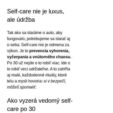
Self-care nie je luxus, 
ale údržba
Tak ako sa staráme o auto, aby 
fungovalo, potrebujeme sa starať aj 
o seba. Self-care nie je odmena za 
výkon. Je to 
prevencia vyhorenia, 
vyčerpania a vnútorného chaosu
.
Po 30 už nejde o to robiť viac. Ide o 
to robiť veci udržateľne. A to zahŕňa 
aj malé, každodenné rituály, ktoré 
telu a mysli hovoria: 
si v bezpečí, 
môžeš spomaliť
.
Ako vyzerá vedomý self-
care po 30