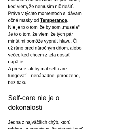
keď viem, že nemusím nič riešiť. 
Práve v týchto momentoch si dávam 
očné masky od 
Temperance
.
Nie je to o tom, že by som „musela“. 
Je to o tom, že viem, že tých pár 
minút mi pomôže vypnúť hlavu. Či 
už ráno pred náročným dňom, alebo 
večer, keď chcem z tela dostať 
napätie.
A presne tak by mal self-care 
fungovať – nenápadne, prirodzene, 
bez tlaku.
Self-care nie je o 
dokonalosti
Jedna z najväčších chýb, ktorú 