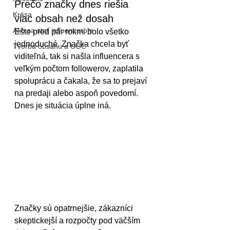
Prečo značky dnes riešia 
Krása
viac obsah než dosah
Ako sa stať influencerom
Ešte pred pár rokmi bolo všetko 
jednoduché. Značka chcela byť 
Tvorba obsahu a UGC
viditeľná, tak si našla influencera s 
veľkým počtom followerov, zaplatila 
spoluprácu a čakala, že sa to prejaví 
na predaji alebo aspoň povedomí.
Dnes je situácia úplne iná.
Značky sú opatrnejšie, zákazníci 
skeptickejší a rozpočty pod väčším 