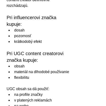
rozchádzajú.
Pri influencerovi značka 
kupuje:
dosah
pozornosť
krátkodobý efekt
Pri UGC content creatorovi 
značka kupuje:
obsah
materiál na dlhodobé používanie
flexibilitu
UGC obsah sa dá použiť:
na profile značky
v platených reklamách
na webe