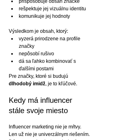
prispôsobuje obsah značke
rešpektuje jej vizuálnu identitu
komunikuje jej hodnoty
Výsledkom je obsah, ktorý:
vyzerá prirodzene na profile 
značky
nepôsobí rušivo
dá sa ľahko kombinovať s 
ďalšími postami
Pre značky, ktoré si budujú 
dlhodobý imidž
, je to kľúčové.
Kedy má influencer 
stále svoje miesto
Influencer marketing nie je mŕtvy. 
Len už nie je univerzálnym riešením.