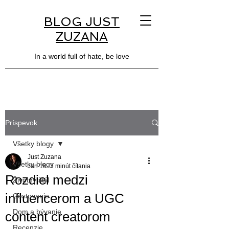
BLOG JUST
ZUZANA
In a world full of hate, be love
Príspevok
Všetky blogy
Just Zuzana
Všetky blogy
Jan 16
3 minút čítania
Rozdiel medzi
Životný štýl
influencerom a UGC
Cestovanie
Dom a bývanie
content creatorom
Recenzie