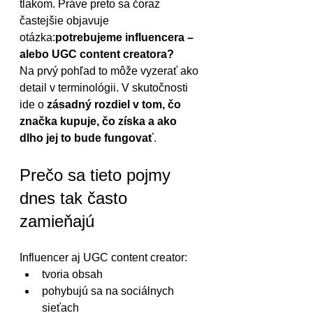
tlakom. Práve preto sa čoraz 
častejšie objavuje 
otázka:
potrebujeme influencera – 
alebo UGC content creatora?
Na prvý pohľad to môže vyzerať ako 
detail v terminológii. V skutočnosti 
ide o 
zásadný rozdiel v tom, čo 
značka kupuje, čo získa a ako 
dlho jej to bude fungovať
.
Prečo sa tieto pojmy 
dnes tak často 
zamieňajú
Influencer aj UGC content creator:
tvoria obsah
pohybujú sa na sociálnych 
sieťach