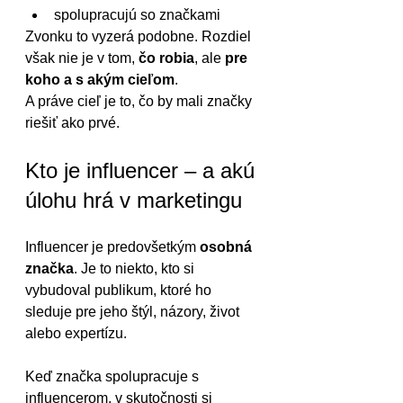
spolupracujú so značkami
Zvonku to vyzerá podobne. Rozdiel 
však nie je v tom, 
čo robia
, ale 
pre 
koho a s akým cieľom
.
A práve cieľ je to, čo by mali značky 
riešiť ako prvé.
Kto je influencer – a akú 
úlohu hrá v marketingu
Influencer je predovšetkým 
osobná 
značka
. Je to niekto, kto si 
vybudoval publikum, ktoré ho 
sleduje pre jeho štýl, názory, život 
alebo expertízu.
Keď značka spolupracuje s 
influencerom, v skutočnosti si 