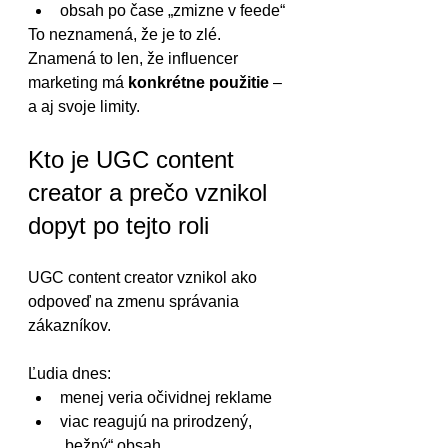
obsah po čase „zmizne v feede“
To neznamená, že je to zlé. 
Znamená to len, že influencer 
marketing má 
konkrétne použitie
 – 
a aj svoje limity.
Kto je UGC content 
creator a prečo vznikol 
dopyt po tejto roli
UGC content creator vznikol ako 
odpoveď na zmenu správania 
zákazníkov.
Ľudia dnes:
menej veria očividnej reklame
viac reagujú na prirodzený, 
„bežný“ obsah