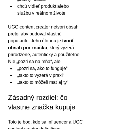
chcú vidieť produkt alebo 
službu v reálnom živote
UGC content creator netvorí obsah 
preto, aby budoval vlastnú 
popularitu. Jeho úlohou je 
tvoriť 
obsah pre značku
, ktorý vyzerá 
prirodzene, autenticky a použiteľne.
Nie „pozri sa na mňa“, ale:
„pozri sa, ako to funguje“
„takto to vyzerá v praxi“
„takto to môžeš mať aj ty“
Zásadný rozdiel: čo 
vlastne značka kupuje
Toto je bod, kde sa influencer a UGC 
content creator definitívne 