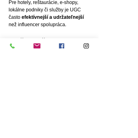
Pre hotely, reštaurácie, e-shopy, 
lokálne podniky či služby je UGC 
často 
efektívnejší a udržateľnejší
než influencer spolupráca.
Prečo značky 
prechádzajú z 
influencerov na UGC
Značky dnes riešia:
návratnosť investícií
opakovateľnosť
kontrolu nad obsahom
UGC im umožňuje:
mať obsah pod vlastnou 
kontrolou
používať ho naprieč kanálmi