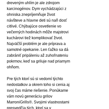
dreveným uhlím je ale zdrojom 
karcinogénov. Dym vychádzajúci z 
ohniska znepríjemňuje život 
návšteve a hlavne deti sú naň dosť 
citlivé. Chýbajúce osvetlenie vo 
večerných hodinách môže majstrovi 
kuchárovi tiež komplikovať život. 
Najväčší problém je ale príprava a 
samotné opekanie. Len ťažko sa dá 
zabrániť pripáleniu až zuhoľnateniu 
pokrmov, keď sa griluje nad priamym 
ohňom. 
Pre tých ktorí sú si vedomí týchto 
nedostatkov a okrem toho si cenia aj 
svoj čas máme riešenie. Ponúkame 
vám novú generáciu grilov 
MarroniGrills®. Svojimi vlastnostami 
presvedčia tých, ktorí sa v 