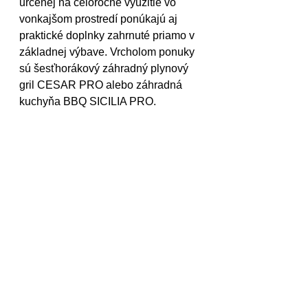
určenej na celoročné využitie vo 
vonkajšom prostredí ponúkajú aj 
praktické doplnky zahrnuté priamo v 
základnej výbave. Vrcholom ponuky 
sú šesťhorákový záhradný plynový 
gril CESAR PRO alebo záhradná 
kuchyňa BBQ SICILIA PRO.