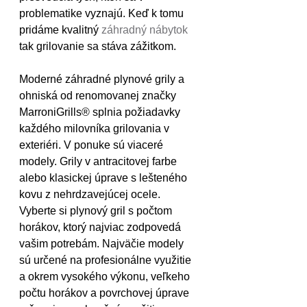
problematike vyznajú. Keď k tomu 
pridáme kvalitný 
záhradný nábytok
tak grilovanie sa stáva zážitkom. 
Moderné záhradné plynové grily a 
ohniská od renomovanej značky 
MarroniGrills® splnia požiadavky 
každého milovníka grilovania v 
exteriéri. V ponuke sú viaceré 
modely. Grily v antracitovej farbe 
alebo klasickej úprave s lešteného 
kovu z nehrdzavejúcej ocele. 
Vyberte si plynový gril s počtom 
horákov, ktorý najviac zodpovedá 
vašim potrebám. Najväčie modely 
sú určené na profesionálne využitie 
a okrem vysokého výkonu, veľkeho 
počtu horákov a povrchovej úprave 