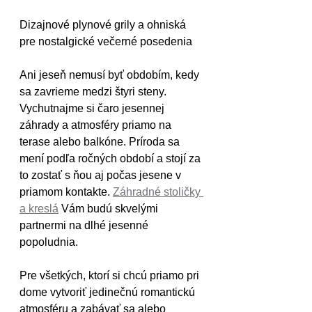
Dizajnové plynové grily a ohniská 
pre nostalgické večerné posedenia
Ani jeseň nemusí byť obdobím, kedy 
sa zavrieme medzi štyri steny. 
Vychutnajme si čaro jesennej 
záhrady a atmosféry priamo na 
terase alebo balkóne. Príroda sa 
mení podľa ročných období a stojí za 
to zostať s ňou aj počas jesene v 
priamom kontakte. 
Záhradné stoličky 
a kreslá
 Vám budú skvelými 
partnermi na dlhé jesenné 
popoludnia.
Pre všetkých, ktorí si chcú priamo pri 
dome vytvoriť jedinečnú romantickú 
atmosféru a zabávať sa alebo 