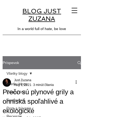
BLOG JUST
ZUZANA
In a world full of hate, be love
Príspevok
Všetky blogy
Just Zuzana
Všetky blogy
Aug 1, 2021
3 minút čítania
Prečo sú plynové grily a
Životný štýl
ohniská spoľahlivé a
Cestovanie
Dom a bývanie
ekologické
Recenzie