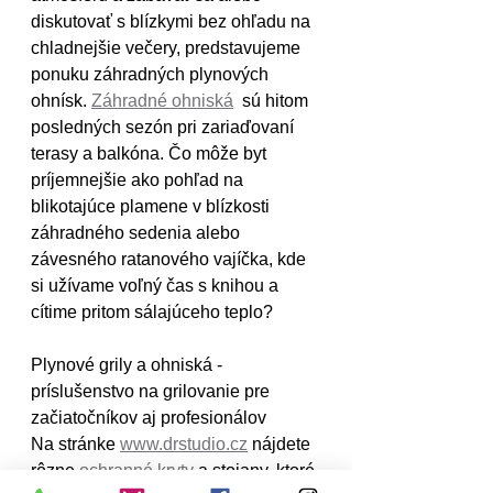
diskutovať s blízkymi bez ohľadu na 
chladnejšie večery, predstavujeme 
ponuku záhradných plynových 
ohnísk. 
Záhradné ohniská
  sú hitom 
posledných sezón pri zariaďovaní 
terasy a balkóna. Čo môže byt 
príjemnejšie ako pohľad na 
blikotajúce plamene v blízkosti 
záhradného sedenia alebo 
závesného ratanového vajíčka, kde 
si užívame voľný čas s knihou a 
cítime pritom sálajúceho teplo?
Plynové grily a ohniská - 
príslušenstvo na grilovanie pre 
začiatočníkov aj profesionálov 
Na stránke 
www.drstudio.cz
 nájdete 
rôzne 
ochranné kryty 
a stojany, ktoré 