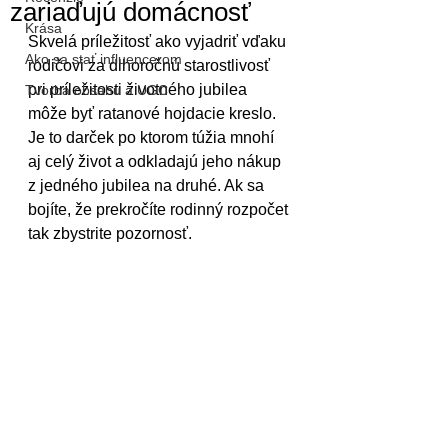
zariaďujú domácnosť
Krása
Skvelá príležitosť ako vyjadriť vďaku 
Ako sa stať influencerom
rodičovi za dlhoročnú starostlivosť 
pri príležitosti životného jubilea 
Tvorba obsahu a UGC
môže byť ratanové hojdacie kreslo. 
Je to darček po ktorom túžia mnohí 
aj celý život a odkladajú jeho nákup 
z jedného jubilea na druhé. Ak sa 
bojíte, že prekročíte rodinný rozpočet 
tak zbystrite pozornosť.