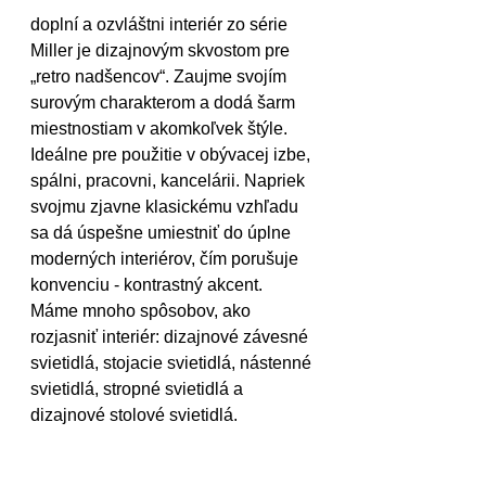
doplní a ozvláštni interiér zo série 
Miller je dizajnovým skvostom pre 
„retro nadšencov“. Zaujme svojím 
surovým charakterom a dodá šarm 
miestnostiam v akomkoľvek štýle. 
Ideálne pre použitie v obývacej izbe, 
spálni, pracovni, kancelárii. Napriek 
svojmu zjavne klasickému vzhľadu 
sa dá úspešne umiestniť do úplne 
moderných interiérov, čím porušuje 
konvenciu - kontrastný akcent. 
Máme mnoho spôsobov, ako 
rozjasniť interiér: dizajnové závesné 
svietidlá, stojacie svietidlá, nástenné 
svietidlá, stropné svietidlá a 
dizajnové stolové svietidlá. 