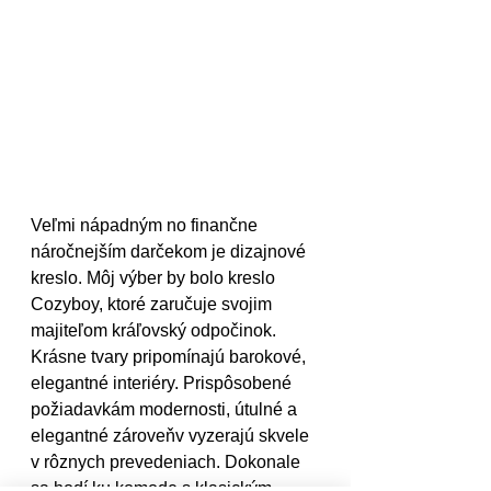
Veľmi nápadným no finančne 
náročnejším darčekom je dizajnové 
kreslo. Môj výber by bolo kreslo 
Cozyboy, ktoré zaručuje svojim 
majiteľom kráľovský odpočinok. 
Krásne tvary pripomínajú barokové, 
elegantné interiéry. Prispôsobené 
požiadavkám modernosti, útulné a 
elegantné zároveňv vyzerajú skvele 
v rôznych prevedeniach. Dokonale 
sa hodí ku komode s klasickým 