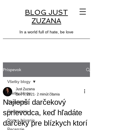
BLOG JUST
ZUZANA
In a world full of hate, be love
Príspevok
Všetky blogy
Just Zuzana
Všetky blogy
Dec 6, 2021
2 minút čítania
Najlepší darčekový
Životný štýl
sprievodca, keď hľadáte
Cestovanie
Dom a bývanie
darčeky pre blízkych ktorí
Recenzie