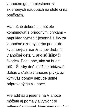
vianočné gule umiestnené v 
sklenených nádobách na stole či na 
poličkách.
Vianočné dekorácie môžete 
kombinovať s prírodnými prvkami – 
napríklad vymeniť jesenné šišky za 
vianočné ozdoby alebo pridať do 
kvetinových aranžmánov drobné 
vianočné detaily, ako sú šišky či 
škorica. Postupne, ako sa bude 
blížiť Štedrý deň, môžete pridávať 
ďalšie a ďalšie vianočné prvky, až 
kým váš domov nebude úplne 
pripravený na Vianoce.
Preladiť sa z jesene na Vianoce 
môžete aj pomaly a vytvoriť si 
príjemný prechod, ktorý vám umožní 