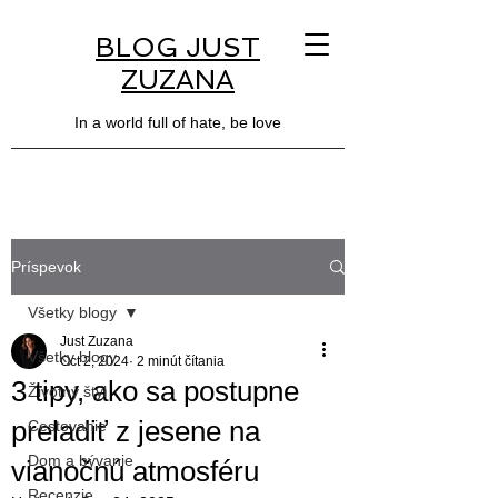
BLOG JUST
ZUZANA
In a world full of hate, be love
Príspevok
Všetky blogy
Just Zuzana
Všetky blogy
Oct 2, 2024
2 minút čítania
3 tipy, ako sa postupne
Životný štýl
preladiť z jesene na
Cestovanie
Dom a bývanie
vianočnú atmosféru
Recenzie