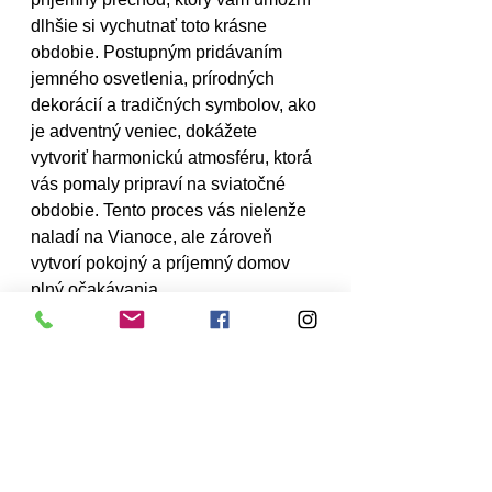
dlhšie si vychutnať toto krásne 
obdobie. Postupným pridávaním 
jemného osvetlenia, prírodných 
dekorácií a tradičných symbolov, ako 
je adventný veniec, dokážete 
vytvoriť harmonickú atmosféru, ktorá 
vás pomaly pripraví na sviatočné 
obdobie. Tento proces vás nielenže 
naladí na Vianoce, ale zároveň 
vytvorí pokojný a príjemný domov 
plný očakávania.
jesenná výzdoba
vianočné dekorácie do interiéru
tipy na sezónne dekorácie
vianočné lampáše
vianočná výzdoba
jesenné a zimné dekorácie
pomalý prechod na Vianoce
adventný veniec inšpirácie
tipy na vianočnú atmosféru
pomalé Vianoce inšpirácie
vianočné svietniky