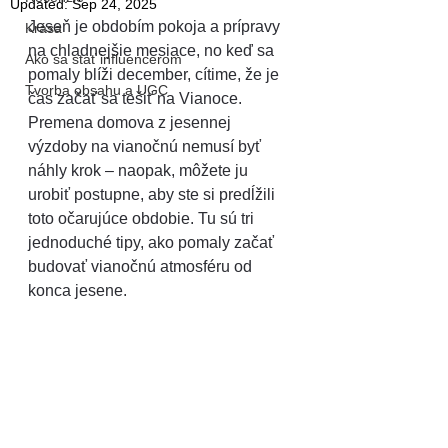
Updated:
Sep 24, 2025
Jeseň je obdobím pokoja a prípravy 
Krása
na chladnejšie mesiace, no keď sa 
Ako sa stať influencerom
pomaly blíži december, cítime, že je 
Tvorba obsahu a UGC
čas začať sa tešiť na Vianoce. 
Premena domova z jesennej 
výzdoby na vianočnú nemusí byť 
náhly krok – naopak, môžete ju 
urobiť postupne, aby ste si predĺžili 
toto očarujúce obdobie. Tu sú tri 
jednoduché tipy, ako pomaly začať 
budovať vianočnú atmosféru od 
konca jesene.