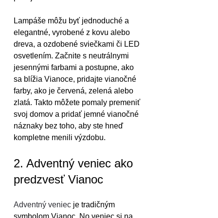
Lampáše môžu byť jednoduché a 
elegantné, vyrobené z kovu alebo 
dreva, a ozdobené sviečkami či LED 
osvetlením. Začnite s neutrálnymi 
jesennými farbami a postupne, ako 
sa blížia Vianoce, pridajte vianočné 
farby, ako je červená, zelená alebo 
zlatá. Takto môžete pomaly premeniť 
svoj domov a pridať jemné vianočné 
náznaky bez toho, aby ste hneď 
kompletne menili výzdobu.
2. Adventný veniec ako 
predzvesť Vianoc
Adventný veniec
 je tradičným 
symbolom Vianoc. No veniec si na 