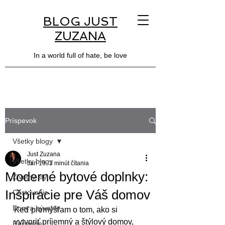
BLOG JUST
ZUZANA
In a world full of hate, be love
Príspevok
Všetky blogy
Just Zuzana
Všetky blogy
Jan 19
3 minút čítania
Moderné bytové doplnky:
Životný štýl
Inšpirácie pre Váš domov
Cestovanie
Dom a bývanie
Keď premýšľam o tom, ako si 
vytvoriť príjemný a štýlový domov, 
Recenzie