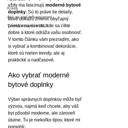
vždy ma fascinujú 
moderné bytové 
Krása
doplnky
. Sú to práve tie detaily, 
Ako sa stať influencerom
ktoré dokážu zmeniť obyčajný 
priestor na miesto, kde sa cítite 
Tvorba obsahu a UGC
dobre a ktoré odráža vašu osobnosť. 
V tomto článku vám prezradím, ako 
si vybrať a kombinovať dekorácie, 
ktoré sú nielen trendy, ale aj 
praktické a nadčasové.
Ako vybrať moderné 
bytové doplnky
Výber správnych doplnkov môže byť 
výzvou, najmä keď chcete, aby váš 
byt pôsobil moderne, ale zároveň 
útulne. Tu je niekoľko tipov, ktoré mi 
pomohli: