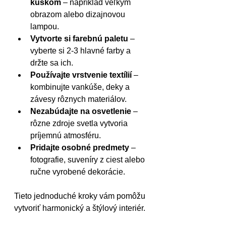
kúskom
 – napríklad veľkým 
obrazom alebo dizajnovou 
lampou.
Vytvorte si farebnú paletu
 – 
vyberte si 2-3 hlavné farby a 
držte sa ich.
Používajte vrstvenie textílií
 – 
kombinujte vankúše, deky a 
závesy rôznych materiálov.
Nezabúdajte na osvetlenie
 – 
rôzne zdroje svetla vytvoria 
príjemnú atmosféru.
Pridajte osobné predmety
 – 
fotografie, suveníry z ciest alebo 
ručne vyrobené dekorácie.
Tieto jednoduché kroky vám pomôžu 
vytvoriť harmonický a štýlový interiér.