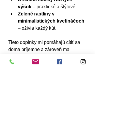
výšok
 – praktické a štýlové.
Zelené rastliny v 
minimalistických kvetináčoch
– oživia každý kút.
Tieto doplnky mi pomáhajú cítiť sa 
doma príjemne a zároveň ma 
inšpirujú každý deň.
Vytvorte si svoj štýl s 
modernými bytovými 
doplnkami
Moderné bytové doplnky nie sú len o 
trendoch, ale predovšetkým o tom, 
aby ste sa vo svojom domove cítili 
dobre. Nebojte sa experimentovať, 