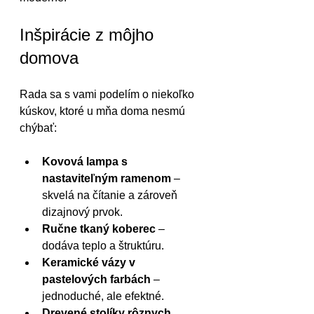
Inšpirácie z môjho 
domova
Rada sa s vami podelím o niekoľko 
kúskov, ktoré u mňa doma nesmú 
chýbať:
Kovová lampa s 
nastaviteľným ramenom
 – 
skvelá na čítanie a zároveň 
dizajnový prvok.
Ručne tkaný koberec
 – 
dodáva teplo a štruktúru.
Keramické vázy v 
pastelových farbách
 – 
jednoduché, ale efektné.
Drevené stolíky rôznych 