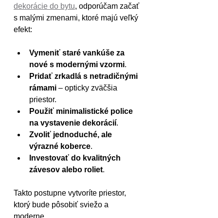
dekorácie do bytu
, odporúčam začať 
s malými zmenami, ktoré majú veľký 
efekt:
Vymeniť staré vankúše za 
nové s modernými vzormi
.
Pridať zrkadlá s netradičnými 
rámami
 – opticky zväčšia 
priestor.
Použiť minimalistické police 
na vystavenie dekorácií
.
Zvoliť jednoduché, ale 
výrazné koberce
.
Investovať do kvalitných 
závesov alebo roliet
.
Takto postupne vytvoríte priestor, 
ktorý bude pôsobiť sviežo a 
moderne.