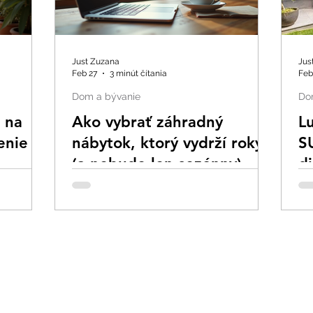
Just Zuzana
Jus
Feb 27
3 minút čítania
Feb
Dom a bývanie
Do
 na
Ako vybrať záhradný
L
enie
nábytok, ktorý vydrží roky
S
(a nebude len sezónny)
d
n