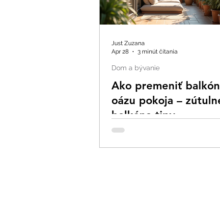
Just Zuzana
Apr 28
3 minút čítania
Dom a bývanie
Ako premeniť balkón
oázu pokoja – zútuln
balkóna tipy