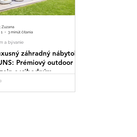
t Zuzana
 1
3 minút čítania
m a bývanie
uxusný záhradný nábytok
UNS: Prémiový outdoor
izajn s výhodným
ákupom v outlete